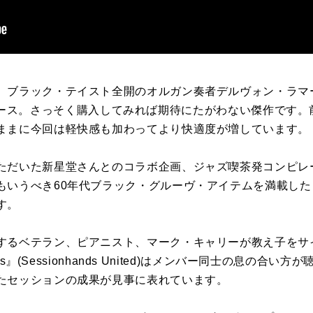
、ブラック・テイスト全開のオルガン奏者デルヴォン・ラマ
ース。さっそく購入してみれば期待にたがわない傑作です。
ままに今回は軽快感も加わってより快適度が増しています。
ただいた新星堂さんとのコラボ企画、ジャズ喫茶発コンピレ
もいうべき
60
年代ブラック・グルーヴ・アイテムを満載した
す。
するベテラン、ピアニスト、マーク・キャリーが教え子をサ
ns
』
(Sessionhands United)
はメンバー同士の息の合い方が
たセッションの成果が見事に表れています。