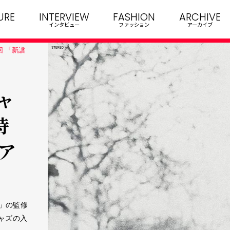
URE
INTERVIEW
FASHION
ARCHIVE
インタビュー
ファッション
アーカイブ
回 「新譜
ャ
特
クア
」の監修
ャズの入