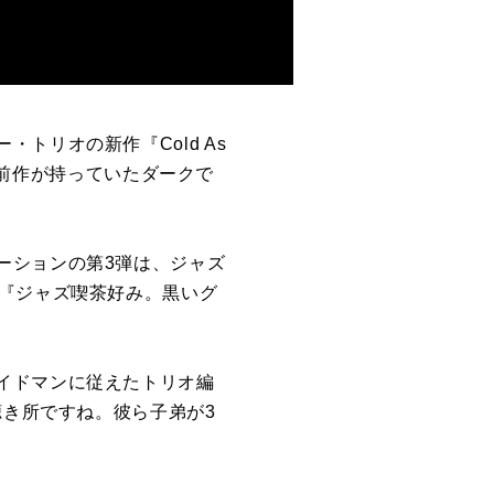
ー・トリオの新作『
Cold As
前作が持っていたダークで
ーションの第
3
弾は、ジャズ
『ジャズ喫茶好み。黒いグ
イドマンに従えたトリオ編
聴き所ですね。彼ら子弟が
3