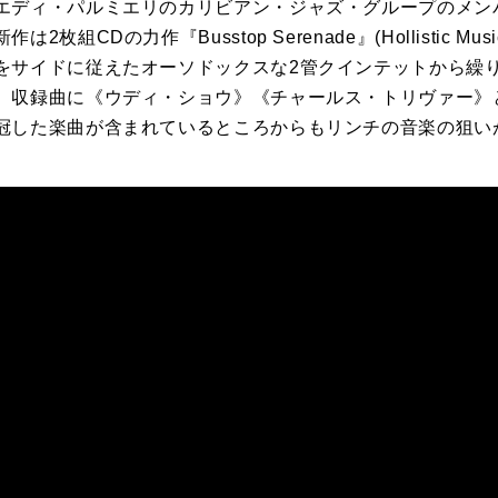
エディ・パルミエリのカリビアン・ジャズ・グループのメン
新作は
2
枚組
CD
の力作『
Busstop Serenade
』
(Hollistic Mus
をサイドに従えたオーソドックスな
2
管クインテットから繰
。収録曲に《ウディ・ショウ》《チャールス・トリヴァー》
冠した楽曲が含まれているところからもリンチの音楽の狙い