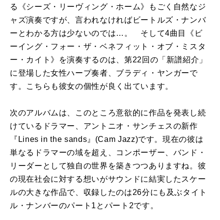
る《シーズ・リーヴィング・ホーム》もごく自然なジ
ャズ演奏ですが、言われなければビートルズ・ナンバ
ーとわかる方は少ないのでは
…
。 そして
4
曲目《ビ
ーイング・フォー・ザ・ベネフィット・オブ・ミスタ
ー・カイト》を演奏するのは、第
22
回の「新譜紹介」
に登場した女性ハープ奏者、ブラディ・ヤンガーで
す。こちらも彼女の個性が良く出ています。
次のアルバムは、このところ意欲的に作品を発表し続
けているドラマー、アントニオ・サンチェスの新作
『
Lines in the sands
』
(Cam Jazz)
です。現在の彼は
単なるドラマーの域を超え、コンポーザー、バンド・
リーダーとして独自の世界を築きつつありますね。彼
の現在社会に対する想いがサウンドに結実したスケー
ルの大きな作品で、収録したのは
26
分にも及ぶタイト
ル・ナンバーのパート
1
とパート
2
です。