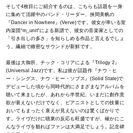
そして
4
枚目にご紹介するのは、こちらも話題を一身
に集めて活躍中のバンド・リーダー、挟間美帆の
『
Dancer in Nowhere
』
(Verve)
です。彼女が率いる室
内楽団“
m_unit”
による新譜で、彼女の音楽家としての
「引き出しの多さ」を知らしめる作品と言えるでしょ
う。繊細で緻密なサウンドが新鮮です。
最後は大御所、チック・コリアによる『
Trilogy 2
』
(Universal Jazz)
です。私は彼が話題作『ナウ・ヒ
ー・シングス、ナウ・ヒー・ソブス』
(Solid State)
で
デビューした頃から同時代的にさまざまなアルバムを
聴いて来ましたが、あれから半世紀、いまだに創作意
欲が衰えないだけでなく、ピアニストとしての技量に
おいてもまったく衰えが見えないのは驚くばかりで
す。ライヴだけに聴衆の反応も旺盛ですが、確かにこ
んなライヴを観ればファンは大満足でしょう。記念碑