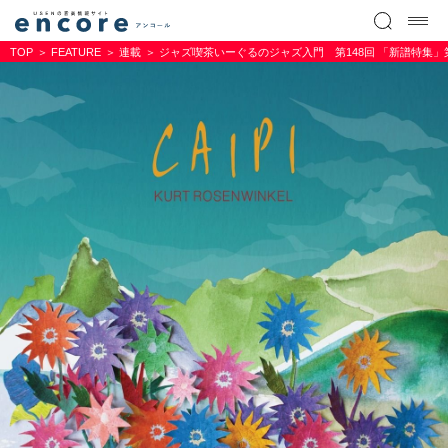
TOP
FEATURE
連載
ジャズ喫茶いーぐるのジャズ入門 第148回 「新譜特集」第