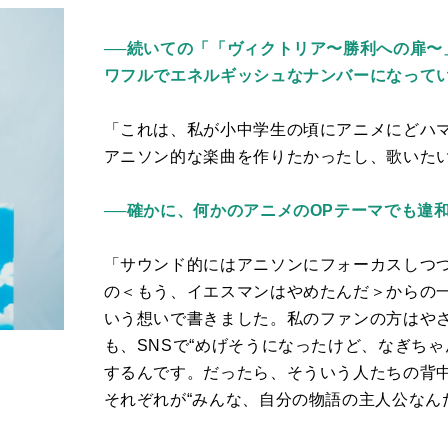
──続いての「「ヴィクトリア〜勝利への扉
ワフルでエネルギッシュなナンバーになって
「これは、私が小中学生の頃にアニメにどハ
アニソン的な楽曲を作りたかったし、歌いた
──確かに、何かのアニメのOPテーマでも違
「サウンド的にはアニソンにフォーカスしつ
の＜もう、イエスマンはやめたんだ＞からの
いう想いで書きました。私のファンの方はや
も、
SNS
で“めげそうになったけど、なぎちゃ
するんです。だったら、そういう人たちの背
それぞれが“みんな、自分の物語の主人公なん