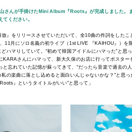
山さんが手掛けたMini Album『Roots』が完成しました。
えてください。
解放』をリリースさせていただいて、全
10
曲の作詞をしたこ
後、
11
月にソロ名義の初ライブ（
1st LIVE
『
KAIHOU
』）を
にどハマりしていて。“初めて韓国アイドルにハマった”と思
に
KARA
さんにハマって、新大久保のお店に行ってポスター
っと忘れていた記憶が蘇ってきて、“だったら音楽で過去の
今の私の楽曲に落とし込めると面白いんじゃないかな？”と思
Roots
』というタイトルがいい”と思って」