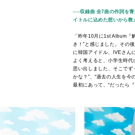
──収録曲 全7曲の作詞を青
イトルに込めた想いから教
「昨年
10
月に
1st Album
『
き！”と感じました。その
に韓国アイドル、
IVE
さん
よく考えると、小学生時代
思い出しました、そこでず
かな？”、“過去の人生を
最初にあって、“だったら『