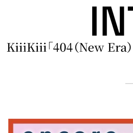
I
LINKL PLANET『