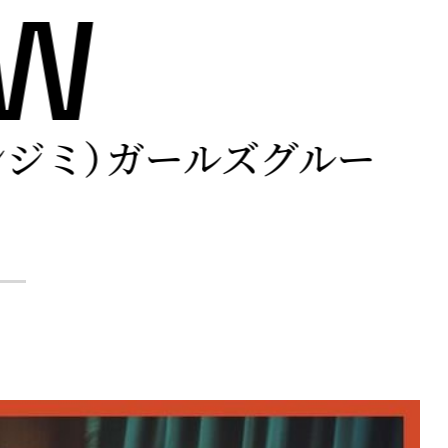
EW
サナレプロジェクト 第2章！