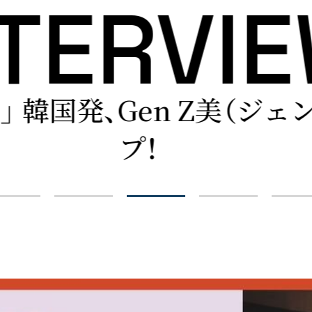
NTERVI
未完成ZEAL』――ミルユメカ
佐藤咲菜、東恩納瑠花インタビュー