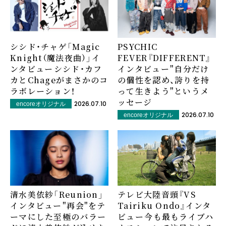
シシド・チャゲ「Magic
PSYCHIC
Knight（魔法夜曲）」イ
FEVER『DIFFERENT』
ンタビュー――シシド・カフ
インタビュー――"自分だけ
カとChageがまさかのコ
の個性を認め、誇りを持
ラボレーション！
って生きよう"というメ
ッセージ
2026.07.10
encoreオリジナル
2026.07.10
encoreオリジナル
清水美依紗「Reunion」
テレビ大陸音頭『VS
インタビュー――"再会"をテ
Tairiku Ondo』インタ
ーマにした至極のバラー
ビュー――今も最もライブハ