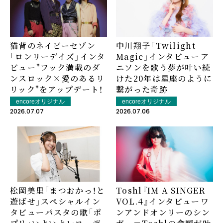
猫背のネイビーセゾン
中川翔子「Twilight
「ロンリーデイズ」インタ
Magic」インタビュー――ア
ビュー――"フック満載のダ
ニソンを歌う夢が叶い続
ンスロック×愛のあるリ
けた20年は星座のように
リック"をアップデート！
繋がった奇跡
encoreオリジナル
encoreオリジナル
2026.07.07
2026.07.06
松岡美里「まつおかっ！と
Toshl『IM A SINGER
遊ばせ」スペシャルイン
VOL.4』インタビュー――ワ
タビュー――パスタの歌「ポ
ンアンドオンリーのシン