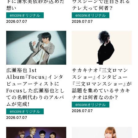
ドに清水美依紗が込めた
ウスシーンで注目される
想い
テレ大って何者？
encoreオリジナル
encoreオリジナル
2026.07.07
2026.07.07
広瀬裕也 1st
サカキナオ『三文ロマン
Album『Focus』インタ
スショー』インタビュー
ビュー――アーティストに
――『三文ロマンスショー』が
Focusした広瀬裕也とし
話題を集めているサカキ
ての名刺代わりのアルバ
ナオは何者なのか？
ムが完成！
encoreオリジナル
2026.07.07
encoreオリジナル
2026.07.07