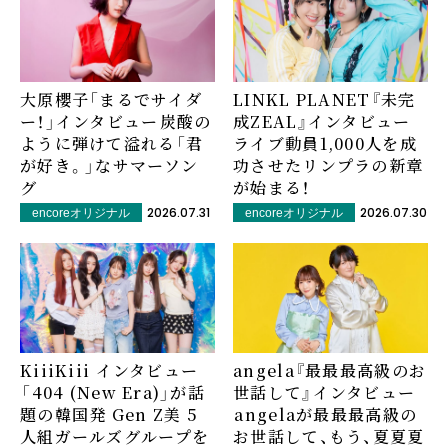
大原櫻子「まるでサイダ
LINKL PLANET『未完
ー！」インタビュー――炭酸の
成ZEAL』インタビュー――
ように弾けて溢れる「君
ライブ動員1,000人を成
が好き。」なサマーソン
功させたリンプラの新章
グ
が始まる！
2026.07.31
2026.07.30
encoreオリジナル
encoreオリジナル
KiiiKiii インタビュー
angela『最最最⾼級のお
――「404 (New Era)」が話
世話して』インタビュー
題の韓国発 Gen Z美 5
――angelaが最最最⾼級の
⼈組ガールズグループを
お世話して、もう、夏夏夏