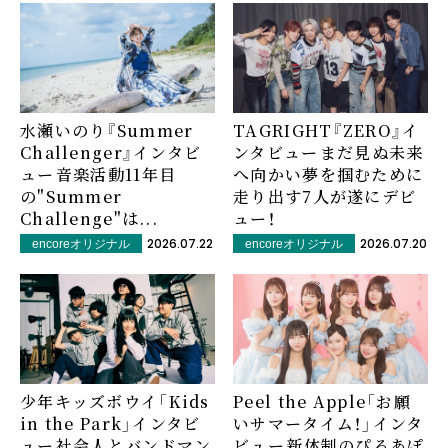
水瀬いのり『Summer
TAGRIGHT『ZERO』イ
Challenger』インタビ
ンタビュー――まだ見ぬ未来
ュー――音楽活動11年目
へ向かい夢を掴むために
の"Summer
走り出す7人が遂にデビ
Challenge"は...
ュー！
2026.07.22
2026.07.20
encoreオリジナル
encoreオリジナル
少年キッズボウイ「Kids
Peel the Apple「お願
in the Park」インタビ
いサマータイム！」インタ
ュー――社会人とバンドマン
ビュー――新体制のぴるあぽ