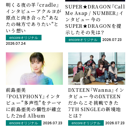
明くる夜の羊『cradle』
SUPER★DRAGON『Call
インタビュー――アクルヨが
Me Asap / NUMBER』イ
原点と向き合った"あな
ンタビュー――今の
たの味方でありたい"と
SUPER★DRAGONを提
いう想い
示したその先は？
encoreオリジナル
2026.07.23
encoreオリジナル
2026.07.24
前島亜美
DXTEEN『Wanna』イン
『POLYPHONY』インタ
タビュー――今のDXTEEN
ビュー――"多声性"をテーマ
だからこそ挑戦できた
に前島亜美の個性が確立
7TH SINGLEの新境地
した2nd Album
とは？
2026.07.23
2026.07.23
encoreオリジナル
encoreオリジナル