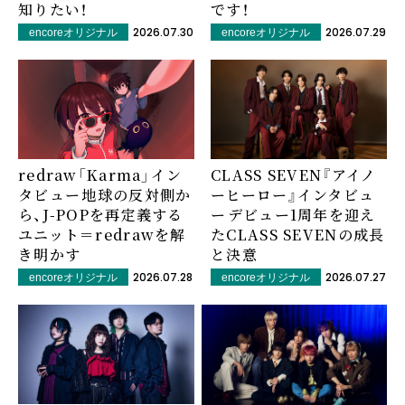
知りたい！
です！
2026.07.30
2026.07.29
encoreオリジナル
encoreオリジナル
redraw「Karma」イン
CLASS SEVEN『アイノ
タビュー――地球の反対側か
ーヒーロー』インタビュ
ら、J-POPを再定義する
ー――デビュー1周年を迎え
ユニット＝redrawを解
たCLASS SEVENの成長
き明かす
と決意
2026.07.28
2026.07.27
encoreオリジナル
encoreオリジナル