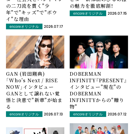
の二刀流を貫く"少
の魅力を徹底解剖！
年"で"キッズ"で"ボウ
2026.07.15
encoreオリジナル
イ"な理由
2026.07.17
encoreオリジナル
GAN (岩田剛典)
DOBERMAN
「Who's Next / RISE
INFINITY『PRESENT』
NOW」インタビュー
インタビュー――"現在"の
――GANとして譲れない覚
DOBERMAN
悟と決意で"新章"が始ま
INFINITYからの"贈り
る
物"
2026.07.13
2026.07.12
encoreオリジナル
encoreオリジナル