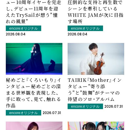
ュー――10周年イヤーを完走
圧倒的な支持と再生数で
し、デビュー11周年を迎
シーンを牽引している
えたTrySailが想う"憧
WHITE JAMが次に目指
れの風景"
す場所
encoreオリジナル
encoreオリジナル
2026.08.04
2026.08.04
秘めごと『くろいもり』イ
TAIRIK『Mother』イン
ンタビュー――秘めごとの深
タビュー――"寄り添
まる世界観を表現した、
う"と"鼓舞"がテーマの
手に取って、見て、触れる
待望のソロ・アルバム
作品
2026.07.31
encoreオリジナル
2026.07.31
encoreオリジナル