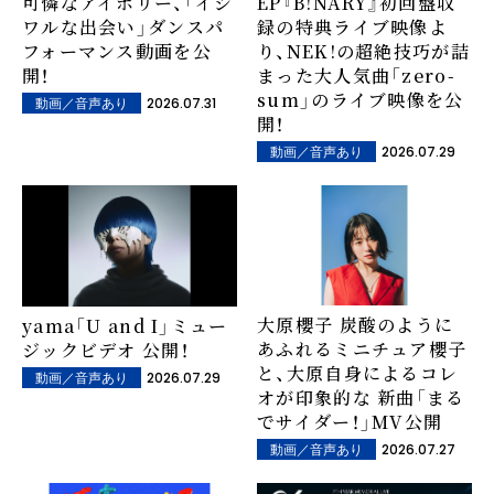
可憐なアイボリー、「イジ
EP『B!NARY』初回盤収
ワルな出会い」ダンスパ
録の特典ライブ映像よ
フォーマンス動画を公
り、NEK!の超絶技巧が詰
開！
まった大人気曲「zero-
sum」のライブ映像を公
2026.07.31
動画／音声あり
開！
2026.07.29
動画／音声あり
大原櫻子 炭酸のように
yama「U and I」ミュー
あふれるミニチュア櫻子
ジックビデオ 公開！
と、大原自身によるコレ
2026.07.29
動画／音声あり
オが印象的な 新曲「まる
でサイダー！」MV公開
2026.07.27
動画／音声あり