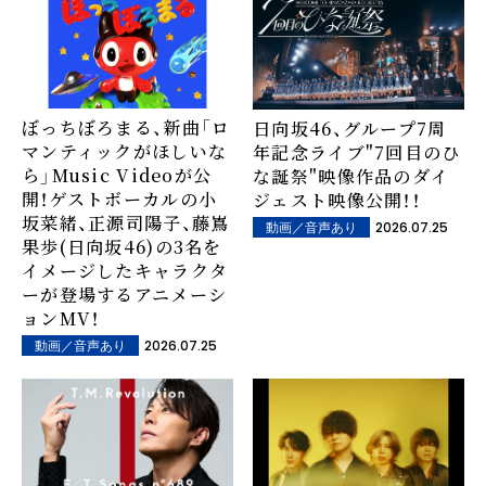
ぼっちぼろまる、新曲「ロ
日向坂46、グループ7周
マンティックがほしいな
年記念ライブ"7回目のひ
ら」Music Videoが公
な誕祭"映像作品のダイ
開！ゲストボーカルの小
ジェスト映像公開！！
坂菜緒、正源司陽子、藤嶌
2026.07.25
動画／音声あり
果歩(日向坂46)の3名を
イメージしたキャラクタ
ーが登場するアニメーシ
ョンMV！
2026.07.25
動画／音声あり