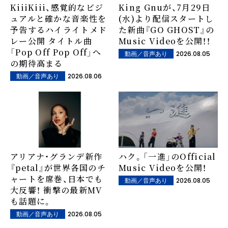
KiiiKiii、感覚的なビジ
King Gnuが、7月29日
ュアルと確かな音楽性を
(水)より配信スタートし
予告するハイライトメド
た新曲『GO GHOST』の
レー公開 タイトル曲
Music Videoを公開！！
「Pop Off Pop Off」へ
2026.08.05
動画／音声あり
の期待高まる
2026.08.06
動画／音声あり
アリアナ・グランデ新作
ハク。「一進」のOfficial
『petal』が世界各国のチ
Music Videoを公開！
ャートを席巻、日本でも
2026.08.05
動画／音声あり
大反響！ 衝撃の最新MV
も話題に。
2026.08.05
動画／音声あり