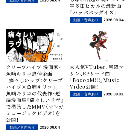
2026.08.04
動画／音声あり
宇多田ヒカルの最新曲
「パッパパラダイス」
2026.08.04
動画／音声あり
大人気VTuber、宝鐘マ
クリープハイプ 漫画家・
リン、EPリード曲
魚喃キリコ追悼企画
「BooooM!!!」Music
「痛々しいラヴ：クリープ
Video公開！
ハイプ×魚喃キリコ」。
魚喃キリコの代表作・短
2026.08.03
動画／音声あり
編漫画集『痛々しいラヴ』
で構築したMMV（マンガ
ミュージックビデオ）を
公開！
2026.08.04
動画／音声あり