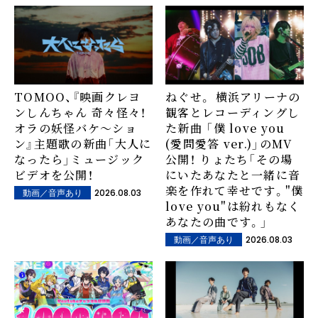
TOMOO、『映画クレヨ
ねぐせ。 横浜アリーナの
ンしんちゃん 奇々怪々！
観客とレコーディングし
オラの妖怪バケ〜ショ
た新曲 「僕 love you
ン』主題歌の新曲「大人に
(愛問愛答 ver.)」のMV
なったら」ミュージック
公開！ りょたち「その場
ビデオを公開！
にいたあなたと一緒に音
楽を作れて幸せです。"僕
2026.08.03
動画／音声あり
love you"は紛れもなく
あなたの曲です。」
2026.08.03
動画／音声あり