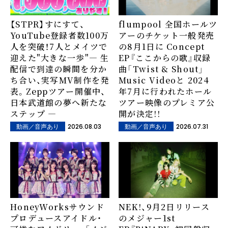
【STPR】すにすて、
flumpool 全国ホールツ
YouTube登録者数100万
アーのチケット一般発売
人を突破！7人とメイツで
の8月1日に Concept
迎えた"大きな一歩"― 生
EP『ここからの歌』収録
配信で到達の瞬間を分か
曲「Twist & Shout」
ち合い、実写MV制作を発
Music Videoと 2024
表。Zeppツアー開催中、
年7月に行われたホール
日本武道館の夢へ新たな
ツアー映像のプレミア公
ステップ ―
開が決定!!
2026.08.03
2026.07.31
動画／音声あり
動画／音声あり
HoneyWorksサウンド
NEK!、9月2日リリース
プロデュースアイドル・
のメジャー1st