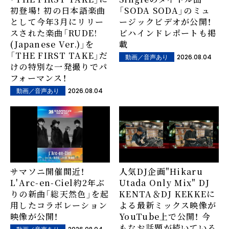
初登場！ 初の日本語楽曲
「SODA SODA」のミュ
として今年3月にリリー
ージックビデオが公開！
スされた楽曲「RUDE!
ビハインドレポートも掲
(Japanese Ver.)」を
載
「THE FIRST TAKE」だ
2026.08.04
動画／音声あり
けの特別な一発撮りでパ
フォーマンス！
2026.08.04
動画／音声あり
サマソニ開催間近！
人気DJ企画"Hikaru
L'Arc-en-Ciel約2年ぶ
Utada Only Mix" DJ
りの新曲「総天然色」を起
KENTA＆DJ KEKKEに
用したコラボレーション
よる最新ミックス映像が
映像が公開！
YouTube上で公開！ 今
もなお話題が続いている