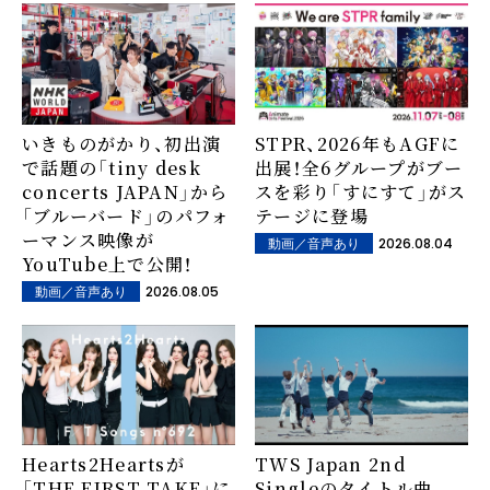
いきものがかり、初出演
STPR、2026年もAGFに
で話題の「tiny desk
出展！全6グループがブー
concerts JAPAN」から
スを彩り「すにすて」がス
「ブルーバード」のパフォ
テージに登場
ーマンス映像が
2026.08.04
動画／音声あり
YouTube上で公開！
2026.08.05
動画／音声あり
Hearts2Heartsが
TWS Japan 2nd
「THE FIRST TAKE」に
Singleのタイトル曲