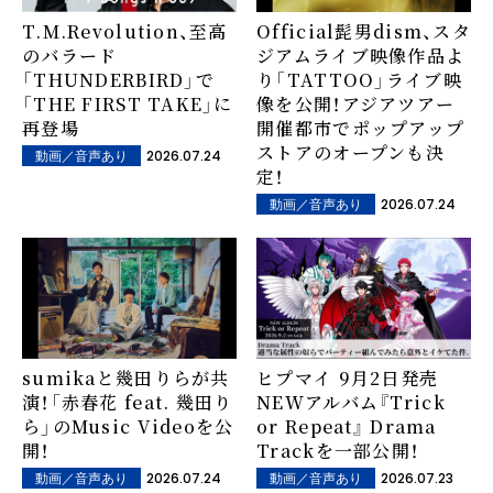
T.M.Revolution、至高
Official髭男dism、スタ
のバラード
ジアムライブ映像作品よ
「THUNDERBIRD」で
り「TATTOO」ライブ映
「THE FIRST TAKE」に
像を公開！アジアツアー
再登場
開催都市でポップアップ
ストアのオープンも決
2026.07.24
動画／音声あり
定！
2026.07.24
動画／音声あり
sumikaと幾田りらが共
ヒプマイ 9月2日発売
演！「赤春花 feat. 幾田り
NEWアルバム『Trick
ら」のMusic Videoを公
or Repeat』 Drama
開！
Trackを一部公開！
2026.07.24
2026.07.23
動画／音声あり
動画／音声あり