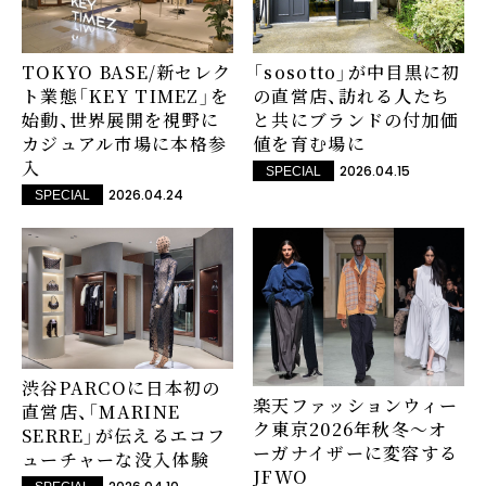
TOKYO BASE/新セレク
「sosotto」が中目黒に初
ト業態「KEY TIMEZ」を
の直営店、訪れる人たち
始動、世界展開を視野に
と共にブランドの付加価
カジュアル市場に本格参
値を育む場に
入
2026.04.15
SPECIAL
2026.04.24
SPECIAL
渋谷PARCOに日本初の
楽天ファッションウィー
直営店、「MARINE
ク東京2026年秋冬～オ
SERRE」が伝えるエコフ
ーガナイザーに変容する
ューチャーな没入体験
JFWO