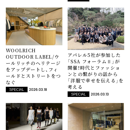
WOOLRICH
アパレル5社が参加した
OUTDOOR LABEL/ウ
「SSA フォーラムⅡ」が
ールリッチのヘリテージ
開催！時代とファッショ
をアップデートし、フィ
ンとの繋がりの話から
ールドとストリートをつ
「洋服で幸せを伝える」を
なぐ
考える
2026.03.18
SPECIAL
2026.03.13
SPECIAL