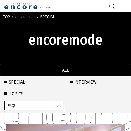
TOP
encoremode
SPECIAL
encoremode
ALL
SPECIAL
INTERVIEW
TOPICS