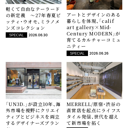
軽くて自由なテーラード
アートとデザインのある
の新定義 ～27年春夏ピ
暮らしを体現、「calif
ッティ・ウオモ、ミラノメ
art gallery×Mid-
ンズコレクション
Century MODERN」が
2026.06.30
SPECIAL
育てるカルチャーコミュ
ニティー
2026.06.26
SPECIAL
「UN3D.」が設立10年、海
MERRELL/原宿・渋谷の
外市場を視野にクリエイ
直営店を起点にライフス
ティブとビジネスを両立
タイル発信、世代を超え
するデザイナーズブラン
て新市場を拓く