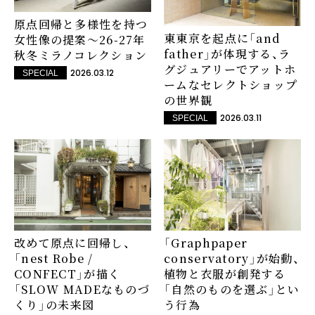
原点回帰と多様性を持つ
東東京を起点に「and
女性像の提案～26-27年
father」が体現する、ラ
秋冬ミラノコレクション
グジュアリーでアットホ
2026.03.12
SPECIAL
ームなセレクトショップ
の世界観
2026.03.11
SPECIAL
改めて原点に回帰し、
「Graphpaper
「nest Robe /
conservatory」が始動、
CONFECT」が描く
植物と衣服が創発する
「SLOW MADEなものづ
「自然のものを選ぶ」とい
くり」の未来図
う行為