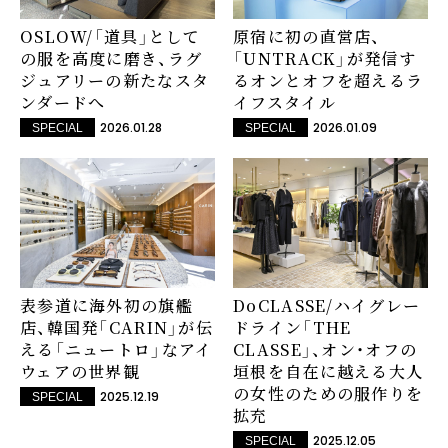
OSLOW/「道具」として
原宿に初の直営店、
の服を高度に磨き、ラグ
「UNTRACK」が発信す
ジュアリーの新たなスタ
るオンとオフを超えるラ
ンダードへ
イフスタイル
2026.01.28
2026.01.09
SPECIAL
SPECIAL
表参道に海外初の旗艦
DoCLASSE/ハイグレー
店、韓国発「CARIN」が伝
ドライン「THE
える「ニュートロ」なアイ
CLASSE」、オン・オフの
ウェアの世界観
垣根を自在に越える大人
の女性のための服作りを
2025.12.19
SPECIAL
拡充
2025.12.05
SPECIAL