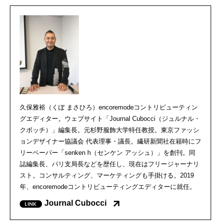
久保雅裕（くぼ まさひろ）encoremodeコントリビューティン
グエディター。ウェブサイト「Journal Cubocci（ジュルナル・
クボッチ）」編集長。元杉野服飾大学特任教授。東京ファッシ
ョンデザイナー協議会 代表理事・議長。繊研新聞社在籍時にフ
リーペーパー「senken h（センケン アッシュ）」を創刊。同
誌編集長、パリ支局長などを歴任し、現在はフリージャーナリ
スト。コンサルティング、マーケティングも手掛ける。2019
年、encoremodeコントリビューティングエディターに就任。
Journal Cubocci