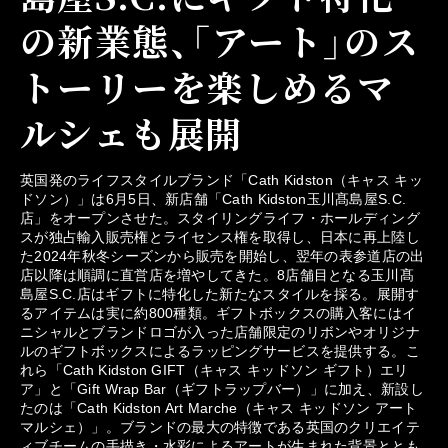
の新業態、「アート」のス
トーリーを楽しめるマ
ルシェも展開
英国発のライフスタイルブランド「Cath Kidston（キャス キッ
ドソン）」は6月5日、新店舗「Cath Kidston玉川髙島屋S.C.
店」をオープンさせた。スタイリングライフ・ホールディング
スが独占輸入販売権とライセンス権を取得し、日本に再上陸し
た2024年秋冬シーズンから販売を開始し、翌年の表参道店の出
店以降は順調に直営店を増やしてきた。8店舗目となる玉川髙
島屋S.C.店はギフトに特化した新たなスタイルを採る。展開す
るアイテムは実に約800種類。ギフトボックスの購入客にはイ
ニシャルとブランドロゴが入った店舗限定のリボンやオリジナ
ルのギフトボックスによるラッピングサービスを提供する。こ
れら「Cath Kidston GIFT（キャス キッドソン ギフト）エリ
ア」と「Gift Wrap Bar（ギフトラップバー）」に加え、新設し
たのは「Cath Kidston Art Marche（キャス キッドソン アート
マルシェ）」。ブランドの最大の特徴である英国のクリエイテ
ィブチームの手描き・水彩によるアートが生まれた背景ととも