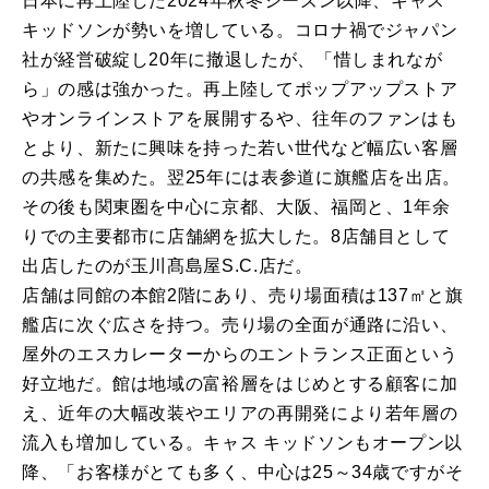
日本に再上陸した2024年秋冬シーズン以降、キャス
キッドソンが勢いを増している。コロナ禍でジャパン
社が経営破綻し20年に撤退したが、「惜しまれなが
ら」の感は強かった。再上陸してポップアップストア
やオンラインストアを展開するや、往年のファンはも
とより、新たに興味を持った若い世代など幅広い客層
の共感を集めた。翌25年には表参道に旗艦店を出店。
その後も関東圏を中心に京都、大阪、福岡と、1年余
りでの主要都市に店舗網を拡大した。8店舗目として
出店したのが玉川髙島屋S.C.店だ。
店舗は同館の本館2階にあり、売り場面積は137㎡と旗
艦店に次ぐ広さを持つ。売り場の全面が通路に沿い、
屋外のエスカレーターからのエントランス正面という
好立地だ。館は地域の富裕層をはじめとする顧客に加
え、近年の大幅改装やエリアの再開発により若年層の
流入も増加している。キャス キッドソンもオープン以
降、「お客様がとても多く、中心は25～34歳ですがそ