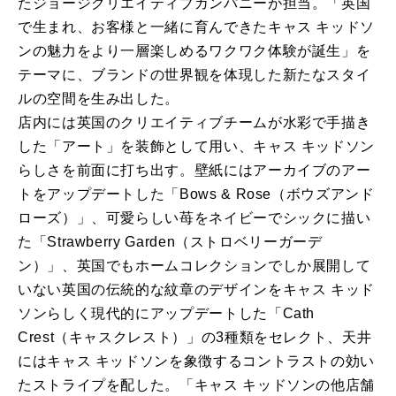
たジョージクリエイティブカンパニーが担当。「英国
で生まれ、お客様と一緒に育んできたキャス キッドソ
ンの魅力をより一層楽しめるワクワク体験が誕生」を
テーマに、ブランドの世界観を体現した新たなスタイ
ルの空間を生み出した。
店内には英国のクリエイティブチームが水彩で手描き
した「アート」を装飾として用い、キャス キッドソン
らしさを前面に打ち出す。壁紙にはアーカイブのアー
トをアップデートした「Bows & Rose（ボウズアンド
ローズ）」、可愛らしい苺をネイビーでシックに描い
た「Strawberry Garden（ストロベリーガーデ
ン）」、英国でもホームコレクションでしか展開して
いない英国の伝統的な紋章のデザインをキャス キッド
ソンらしく現代的にアップデートした「Cath
Crest（キャスクレスト）」の3種類をセレクト、天井
にはキャス キッドソンを象徴するコントラストの効い
たストライプを配した。「キャス キッドソンの他店舗