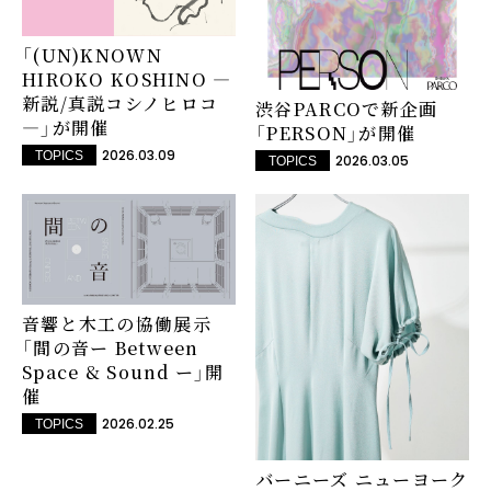
「(UN)KNOWN
HIROKO KOSHINO ―
新説/真説コシノヒロコ
渋谷PARCOで新企画
―」が開催
「PERSON」が開催
2026.03.09
TOPICS
2026.03.05
TOPICS
音響と木工の協働展示
「間の音ー Between
Space & Sound ー」開
催
2026.02.25
TOPICS
バーニーズ ニューヨーク