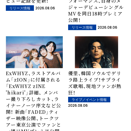
ビュー記録を更新！
フォーマンス、自身のメ
ジャーデビューシングル
2026.08.06
リリース情報
MVを同日18時プレミア
公開！
2026.08.06
リリース情報
ExWHYZ、ラストアルバ
優里、韓国ソウルでゲリ
ム「zION」に付属される
ラ路上ライブ！サプライ
「ExWHYZ zINE
ズ歌唱、現地ファンが熱
'hikari'」詳細、 メンバ
狂！
ー撮り下ろしカット、ラ
ライブ／イベント情報
イナーノーツ序文など公
2026.08.06
開！ 新曲「FADED」ティ
ザー映像公開、トークツ
アー東京公演でファンと