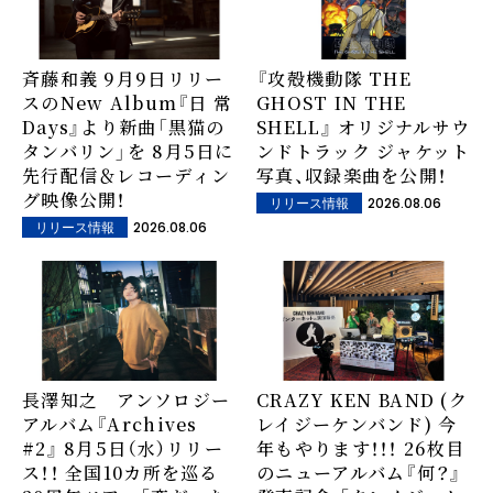
斉藤和義 9月9日リリー
『攻殻機動隊 THE
スのNew Album『日 常
GHOST IN THE
Days』より新曲「黒猫の
SHELL』 オリジナルサウ
タンバリン」を 8月5日に
ンドトラック ジャケット
先行配信＆レコーディン
写真、収録楽曲を公開！
グ映像公開！
2026.08.06
リリース情報
2026.08.06
リリース情報
長澤知之 アンソロジー
CRAZY KEN BAND (ク
アルバム『Archives
レイジーケンバンド) 今
#2』 8月5日（水）リリー
年もやります！！！ 26枚目
ス！！ 全国10カ所を巡る
のニューアルバム『何？』