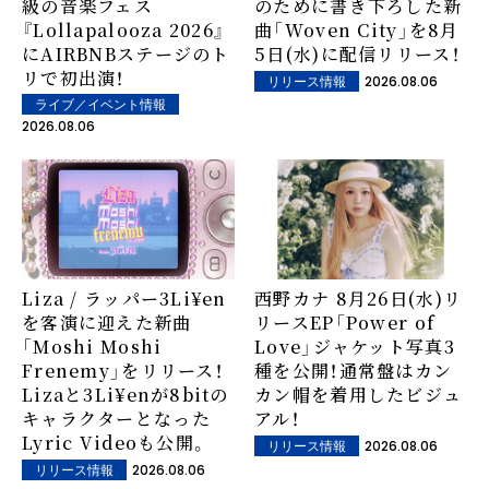
級の音楽フェス
のために書き下ろした新
『Lollapalooza 2026』
曲「Woven City」を8月
にAIRBNBステージのト
5日(水)に配信リリース！
リで初出演！
2026.08.06
リリース情報
ライブ／イベント情報
2026.08.06
Liza / ラッパー3Li¥en
西野カナ 8月26日(水)リ
を客演に迎えた新曲
リースEP「Power of
「Moshi Moshi
Love」ジャケット写真3
Frenemy」をリリース！
種を公開！通常盤はカン
Lizaと3Li¥enが8bitの
カン帽を着用したビジュ
キャラクターとなった
アル！
Lyric Videoも公開。
2026.08.06
リリース情報
2026.08.06
リリース情報