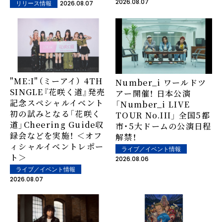
2026.08.07
2026.08.07
リリース情報
"ME:I"（ミーアイ） 4TH
Number_i ワールドツ
SINGLE『花咲く道』発売
アー開催！ 日本公演
記念スペシャルイベント
「Number_i LIVE
初の試みとなる「花咲く
TOUR No.III」 全国5都
道」Cheering Guide収
市・5大ドームの公演日程
録会などを実施！ ＜オフ
解禁！
ィシャルイベントレポー
ライブ／イベント情報
ト＞
2026.08.06
ライブ／イベント情報
2026.08.07