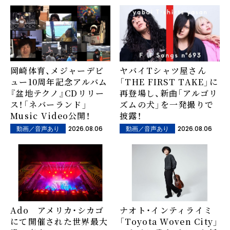
岡崎体育、メジャーデビ
ヤバイTシャツ屋さん
ュー10周年記念アルバム
「THE FIRST TAKE」に
『盆地テクノ』CDリリー
再登場し、新曲「アルゴリ
ス！「ネバーランド」
ズムの犬」を一発撮りで
Music Video公開！
披露！
2026.08.06
2026.08.06
動画／音声あり
動画／音声あり
Ado アメリカ・シカゴ
ナオト・インティライミ
にて開催された世界最大
「Toyota Woven City」