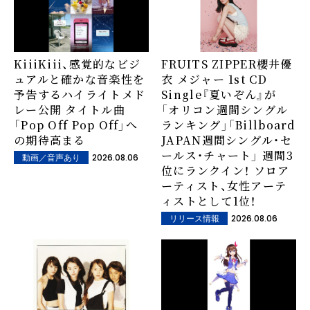
FRUITS ZIPPER櫻井優
KiiiKiii、感覚的なビジ
衣 メジャー 1st CD
ュアルと確かな音楽性を
Single『夏いぞん』が
予告するハイライトメド
「オリコン週間シングル
レー公開 タイトル曲
ランキング」「Billboard
「Pop Off Pop Off」へ
JAPAN週間シングル・セ
の期待高まる
ールス・チャート」 週間3
2026.08.06
動画／音声あり
位にランクイン！ ソロア
ーティスト、女性アーテ
ィストとして1位！
2026.08.06
リリース情報