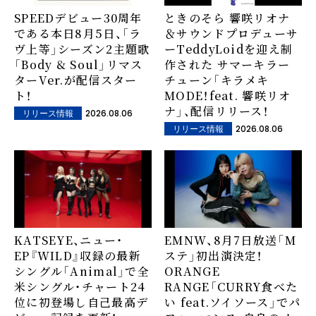
SPEEDデビュー30周年
ときのそら 響咲リオナ
である本日8月5日、「ラ
＆サウンドプロデューサ
ヴ上等」シーズン2主題歌
ーTeddyLoidを迎え制
「Body & Soul」リマス
作された サマーキラー
ターVer.が配信スター
チューン「キラメキ
ト！
MODE！feat. 響咲リオ
ナ」、配信リリース！
2026.08.06
リリース情報
2026.08.06
リリース情報
KATSEYE、ニュー・
EMNW、8月7日放送「M
EP『WILD』収録の最新
ステ」初出演決定！
シングル「Animal」で全
ORANGE
米シングル・チャート24
RANGE「CURRY食べた
位に初登場し自己最高デ
い feat.ソイソース」でパ