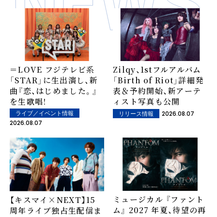
＝LOVE フジテレビ系
Zilqy、1stフルアルバム
「STAR」に生出演し、新
「Birth of Riot」詳細発
曲『恋、はじめました。』
表＆予約開始、新アーテ
を生歌唱!
ィスト写真も公開
2026.08.07
ライブ／イベント情報
リリース情報
2026.08.07
ミュージカル 『ファント
【キスマイ×NEXT】15
ム』 2027 年夏、待望の再
周年ライブ独占生配信ま