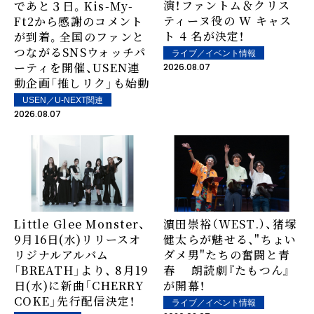
演！ファントム＆クリス
であと３日。Kis-My-
ティーヌ役の W キャス
Ft2から感謝のコメント
ト 4 名が決定！
が到着。全国のファンと
つながるSNSウォッチパ
ライブ／イベント情報
ーティを開催、USEN連
2026.08.07
動企画「推しリク」も始動
USEN／U-NEXT関連
2026.08.07
Little Glee Monster、
濵田崇裕（WEST.）、猪塚
9月16日(水)リリースオ
健太らが魅せる、"ちょい
リジナルアルバム
ダメ男"たちの奮闘と青
「BREATH」より、 8月19
春 朗読劇『たもつん』
日(水)に新曲「CHERRY
が開幕！
COKE」先行配信決定！
ライブ／イベント情報