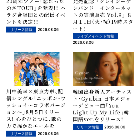
20周年ツアー「恋だった
発売記念 「クレイジーケ
のさTOUR」を発表！！ ハ
ンバンド インターネッ
ラダ合唱団との配信イベ
トの実演販売 Vol.9」 ８
ントも決定！！
月１1日（火・祝）19時スタ
ート！
2026.08.06
リリース情報
ライブ／イベント情報
2026.08.06
川中美幸×東京力車、配
韓国出身新人アーティス
信シングル「ニッポン・ワ
ト・Gyubin 日本メジャ
ッショイ～コラボバージ
ーデビュー曲「You
ョン～」8月5日リリー
Light Up My Life」韓
ス！ 心をひとつに、歌の
国語ver.をリリース！
力で温かなエールを
2026.08.06
リリース情報
2026.08.06
リリース情報