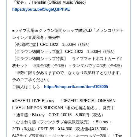
「変身」 / Henshin (Official Music Video)
https://youtu.be/5wg6Q3lPhVE
■ライブ会場＆クラウン徳間ショップ限定CD「メランコリアト
レイン／春夏秋冬」発売中
【会場限定盤】CRC-1922 1,500円（税込）
【クラウン徳間ショップ盤】 CRC-1923 1,500円（税込）
【クラウン徳間ショップ特典】 ライブフォトポストカード2
枚セット ※集合1枚（全1種）＋ランダムでソロ1枚（全4種）
※数に限りがありますので、なくなり次第終了となります。
予めご了承ください。
ご購入はこちら
https://shop-crtk.com/item/103005
■DEZERT LIVE Blu-ray 『DEZERT SPECIAL ONEMAN
LIVE at NIPPON BUDOKAN「君の心臓を触る」』発売中
・通常盤：Blu-ray CRXP-10016 8,800円（税込）
・ひまわり盤（ファンクラブ会員限定販売）：Blu-ray＋
2CD（3枚組）CRZP-59 ¥14,300（税抜価格¥13,000）
64Pライブ写真集/ミニジャケット・キーホルダー2種（ 「The