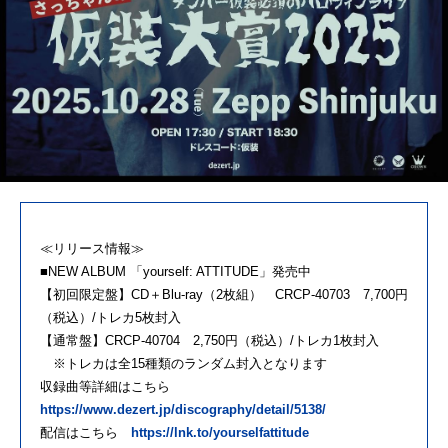
≪リリース情報≫
■NEW ALBUM 「yourself: ATTITUDE」発売中
【初回限定盤】CD＋Blu-ray（2枚組） CRCP-40703 7,700円
（税込）/トレカ5枚封入
【通常盤】CRCP-40704 2,750円（税込）/トレカ1枚封入
※トレカは全15種類のランダム封入となります
収録曲等詳細はこちら
https://www.dezert.jp/discography/detail/5138/
配信はこちら
https://lnk.to/yourselfattitude