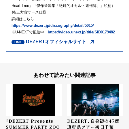
Heart Tree」「傑作音源集「絶対的オカルト週刊誌」」絵柄）
付/三方背ケース仕様
詳細はこちら
https://www.dezert.jp/discography/detail/5015/
※U-NEXTで配信中
https://video.unext.jp/title/SID0179482
DEZERTオフィシャルサイト
あわせて読みたい関連記事
『DEZERT Presents
DEZERT、自身初の47都
SUMMER PARTY ZOO
道府県ツアー初日千葉