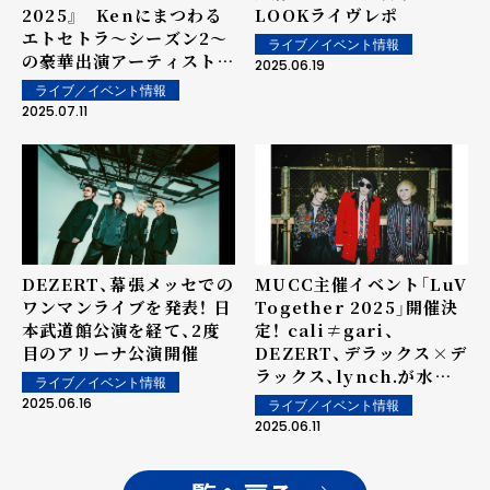
2025』 Kenにまつわる
LOOKライヴレポ
エトセトラ～シーズン2～
ライブ／イベント情報
の豪華出演アーティストを
2025.06.19
一挙発表！
ライブ／イベント情報
2025.07.11
DEZERT、幕張メッセでの
MUCC主催イベント「LuV
ワンマンライブを発表！ 日
Together 2025」開催決
本武道館公演を経て、2度
定！ cali≠gari、
目のアリーナ公演開催
DEZERT、デラックス×デ
ラックス、lynch.が水戸
ライブ／イベント情報
に集結！！
2025.06.16
ライブ／イベント情報
2025.06.11