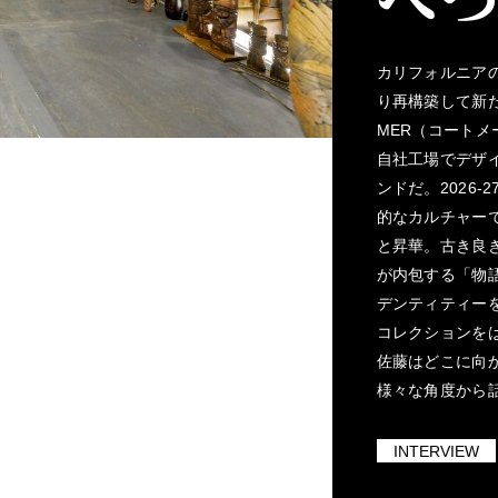
カリフォルニア
り再構築して新
MER（コート
自社工場でデザ
ンドだ。2026
的なカルチャー
と昇華。古き良
が内包する「物
デンティティー
コレクションを
佐藤はどこに向
様々な角度から
INTERVIEW