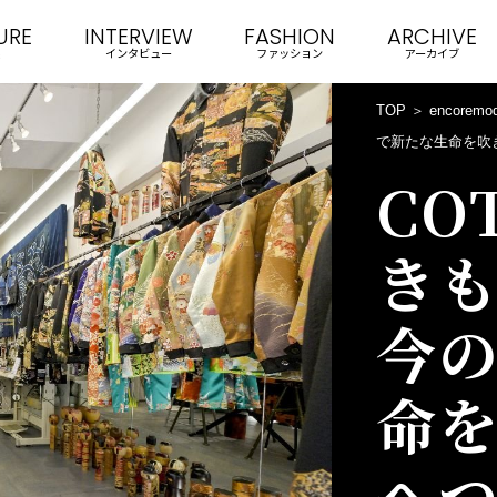
URE
INTERVIEW
FASHION
ARCHIVE
インタビュー
ファッション
アーカイブ
TOP
encoremo
で新たな生命を吹
CO
きも
今
命を
へ