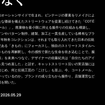
のオーシャンサイドで生まれ、ビンテージの要素をリメイクによ
たな価値を備えたストリートウェアを提案し続けてきた「COTÉ
メール）」。廃棄物を最小限に抑える服作りの仕組みも構築し、
インやパターン制作、縫製、加工と一貫生産している稀有なブラ
-27年秋冬コレクションは、それまでも取り入れてきた日本の伝統
である「きもの」にフォーカスし、独自のストリートスタイルへ
きものを再解釈し、今の感性で新たな生命を吹き込むことで、服
語」を未来へつなぐ。デザイナーの佐藤紀夫は「自分たちのアイ
を見つめ直した」と話す。キャットストリート沿いの実店舗には
はじめ、何と伝統工芸の「こけし」も並ぶ。今、コートメール、
かっているのか。ブランドの成り立ちから服作り、店舗運営など
話を聞いた。
2026.05.29