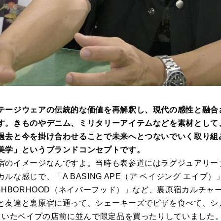
テージウェアの伝統的な価値を再解釈し、現代の感性と融合
す。きものやデニム、ミリタリーアイテムなどを素材として
過去と今を掛け合わせることで未来へとつないでいく取り組
美学」というブランドコンセプトです。
宿のイメージなんですよ。当時も表参道にはラグジュアリー
な感じで、「A BASING APE（ア ベイジング エイプ）」
GHBORHOOD（ネイバーフッド）」など、裏原宿カルチ
と友達と裏原宿に通って、シェーキーズでピザを食べて、シ
していたベイプの店前に並んで限定品を買ったりしていました