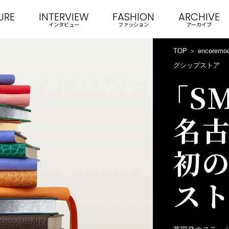
URE
INTERVIEW
FASHION
ARCHIVE
インタビュー
ファッション
アーカイブ
TOP
encoremo
グシップストア
「S
名
初
ス