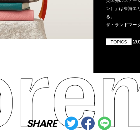
英国発のステーシ
ン）」は東海エ
る。
ザ・ランドマーク
20
TOPICS
SHARE