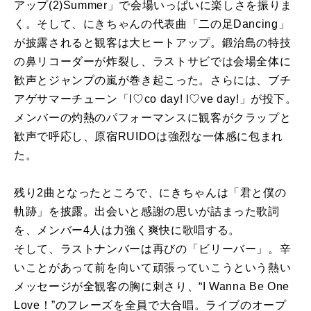
アップ(2)Summer」で会場いっぱいに楽しさを振りま
く。そして、にきちゃんの代表曲「二の足Dancing」
が披露されると観客は大ヒートアップ。鍛治島の特技
の鼻リコーダーが炸裂し、ラストサビでは会場全体に
歓声とジャンプの嵐が巻き起こった。さらには、ブチ
アゲサマーチューン「l♡co day! l♡ve day!」が投下。
メンバーの灼熱のパフォーマンスに観客がクラップと
歓声で呼応し、原宿RUIDOは強烈な一体感に包まれ
た。
残り2曲となったところで、にきちゃんは「君と僕の
軌跡」を披露。出会いと感謝の思いが詰まった歌詞
を、メンバー4人は力強く爽快に歌唱する。
そして、ラストナンバーは再びの「ビリーバー」。辛
いことがあって前を向いて頑張っていこうという熱い
メッセージが全観客の胸に刺さり、“I Wanna Be One
Love！”のフレーズを全員で大合唱。ライブのオープ