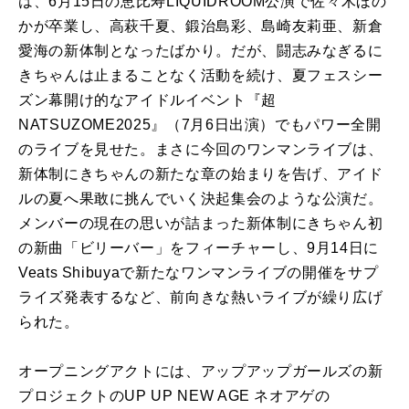
は、6月15日の恵比寿LIQUIDROOM公演で佐々木ほの
かが卒業し、高萩千夏、鍛治島彩、島崎友莉亜、新倉
愛海の新体制となったばかり。だが、闘志みなぎるに
きちゃんは止まることなく活動を続け、夏フェスシー
ズン幕開け的なアイドルイベント『超
NATSUZOME2025』（7月6日出演）でもパワー全開
のライブを見せた。まさに今回のワンマンライブは、
新体制にきちゃんの新たな章の始まりを告げ、アイド
ルの夏へ果敢に挑んでいく決起集会のような公演だ。
メンバーの現在の思いが詰まった新体制にきちゃん初
の新曲「ビリーバー」をフィーチャーし、9月14日に
Veats Shibuyaで新たなワンマンライブの開催をサプ
ライズ発表するなど、前向きな熱いライブが繰り広げ
られた。
オープニングアクトには、アップアップガールズの新
プロジェクトのUP UP NEW AGE ネオアゲの