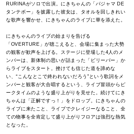
RURINAがソロで出演。にきちゃんの「パジャマ DE
タンテボー」を披露した彼女は、タオルを回しきれい
な歌声を響かせ、にきちゃんのライブに華を添えた。
にきちゃんのライブの始まりを告げる
「OVERTURE」が聴こえると、会場に集まった大勢
の観客が歓声を上げる。ステージに登場した4人のメ
ンバーは、新体制の思いが詰まった「ビリーバー」か
らライブをスタート。挫けても信じた道を諦めな
い、“こんなとこで終われないだろう”という歌詞をメ
ンバーと観客が大合唱するという、ライブ冒頭からピ
ークタイムのような盛り上がりを見せた。続けてにき
ちゃんは「正解ですっ！」をドロップ。にきちゃんの
ライブに来たこと、ライブでクレイジーなること、全
ての物事を全肯定して盛り上がりフロアは強烈な熱気
となった。