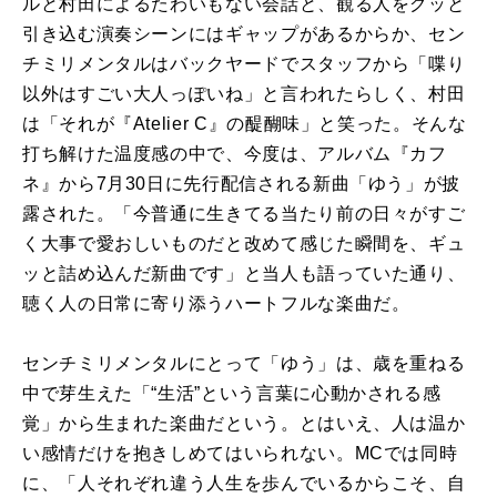
ルと村田によるたわいもない会話と、観る人をグッと
引き込む演奏シーンにはギャップがあるからか、セン
チミリメンタルはバックヤードでスタッフから「喋り
以外はすごい大人っぽいね」と言われたらしく、村田
は「それが『
Atelier C
』の醍醐味」と笑った。そんな
打ち解けた温度感の中で、今度は、アルバム『カフ
ネ』から
7
月
30
日に先行配信される新曲「ゆう」が披
露された。「今普通に生きてる当たり前の日々がすご
く大事で愛おしいものだと改めて感じた瞬間を、ギュ
ッと詰め込んだ新曲です」と当人も語っていた通り、
聴く人の日常に寄り添うハートフルな楽曲だ。
センチミリメンタルにとって「ゆう」は、歳を重ねる
中で芽生えた「“生活”という言葉に心動かされる感
覚」から生まれた楽曲だという。とはいえ、人は温か
い感情だけを抱きしめてはいられない。
MC
では同時
に、「人それぞれ違う人生を歩んでいるからこそ、自