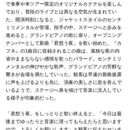
で食事や本ツアー限定のオリジナルカクテルを楽しん
でおり、普段のライブとは異なる空気が生まれてい
た。開演時刻になると、ジャケットスタイルのセンチ
ミリメンタルが登場。拍手の中、ステージへと歩みを
進めると、グランドピアノの前に座り、オープニング
ナンバーとして新曲「君想う夜」を歌い始めた。『カ
フネ』の
1
曲目に収録されるこの曲は、孤独な夜の内
省やままならない感情を歌ったバラード。センチミリ
メンタルの伸びやかな歌声、グランドピアノの芳醇な
響きが会場を満たしていった。観客は早速の新曲披露
に声を上げるよりも先に、演奏の美しさに息を吞んで
いるようで、ステージへ身を傾けて音楽に没入してい
る様子が印象的だった。
「君想う夜」をしっとりと歌い終えると、「今日は最
後までゆったりと音楽に浸ってもらえたらと思います
ので、よろしくお願いします」と観客に伝えたセンチ