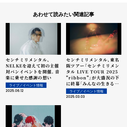
あわせて読みたい関連記事
センチミリメンタル、
センチミリメンタル、東名
NELKEを迎えて初の主催
阪ツアー『センチミリメン
対バンイベントを開催。音
タル LIVE TOUR 2025
楽に乗せた感謝の想い
"ribbon"』が大盛況の下
に終幕「みんなの生きる
ライブ／イベント情報
日々を優しく守れたら」～
2025.06.12
ライブ／イベント情報
ライブレポート
2025.03.03