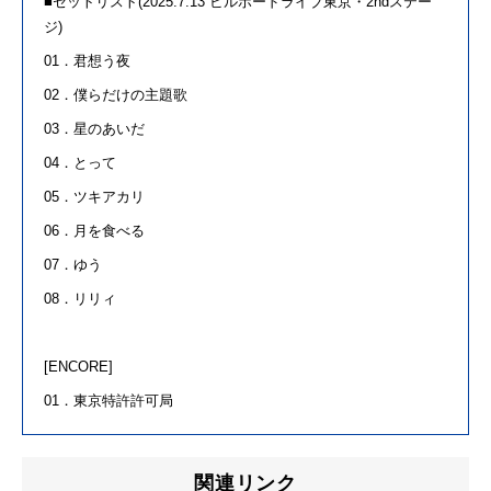
■セットリスト
(2025.7.13
ビルボードライブ東京・
2nd
ステー
ジ
)
01．君想う夜
02．僕らだけの主題歌
03．星のあいだ
04．とって
05．ツキアカリ
06．月を食べる
07．ゆう
08．リリィ
[ENCORE]
01．東京特許許可局
関連リンク