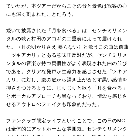
ていたが、本ツアーだからこその音と景色は観客の心
にも深く刻まれたことだろう。
続いて披露された「月を食べる」は、センチミリメン
タルの歌と村田のアコギの二重奏によって届けられ
た。〈月の明かりさえ 要らない〉と歌うこの曲は前曲
「ツキアカリ」とある意味正反対だが、センチミリメ
ンタルの音楽が持つ両価性がよく表現された曲の並び
である。クリアな発声が生命力を感じさせた「ツキア
カリ」に対し、腹の底から湧き上がるどす黒い感情を
押さえつけるように、じりじりと歌う「月を食べる」
とボーカルアプローチも異なっており、情念を感じさ
せるアウトロのフェイクも印象的だった。
ファンクラブ限定ライブということで、この日の
MC
は全体的にアットホームな雰囲気。センチミリメンタ