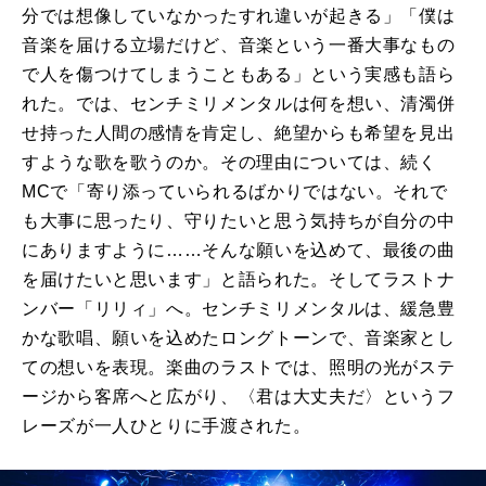
分では想像していなかったすれ違いが起きる」「僕は
音楽を届ける立場だけど、音楽という一番大事なもの
で人を傷つけてしまうこともある」という実感も語ら
れた。では、センチミリメンタルは何を想い、清濁併
せ持った人間の感情を肯定し、絶望からも希望を見出
すような歌を歌うのか。その理由については、続く
MC
で「寄り添っていられるばかりではない。それで
も大事に思ったり、守りたいと思う気持ちが自分の中
にありますように……そんな願いを込めて、最後の曲
を届けたいと思います」と語られた。そしてラストナ
ンバー「リリィ」へ。センチミリメンタルは、緩急豊
かな歌唱、願いを込めたロングトーンで、音楽家とし
ての想いを表現。楽曲のラストでは、照明の光がステ
ージから客席へと広がり、〈君は大丈夫だ〉というフ
レーズが一人ひとりに手渡された。