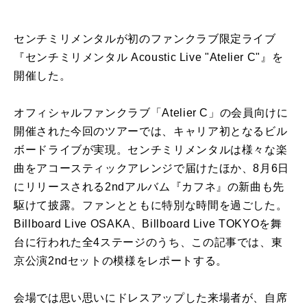
センチミリメンタルが初のファンクラブ限定ライブ
『センチミリメンタル
Acoustic Live "Atelier C"
』を
開催した。
オフィシャルファンクラブ「
Atelier C
」の会員向けに
開催された今回のツアーでは、キャリア初となるビル
ボードライブが実現。センチミリメンタルは様々な楽
曲をアコースティックアレンジで届けたほか、
8
月
6
日
にリリースされる
2nd
アルバム『カフネ』の新曲も先
駆けて披露。ファンとともに特別な時間を過ごした。
Billboard Live OSAKA
、
Billboard Live TOKYO
を舞
台に行われた全
4
ステージのうち、この記事では、東
京公演
2nd
セットの模様をレポートする。
会場では思い思いにドレスアップした来場者が、自席