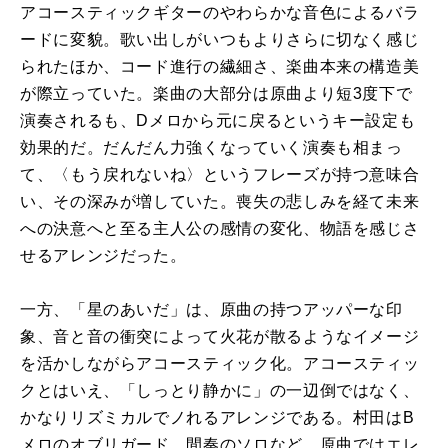
アコースティックギターのやわらかな音色によるバラ
ードに変貌。歌い出しがいつもよりさらに切なく感じ
られたほか、コード進行の繊細さ、楽曲本来の構造美
が際立っていた。楽曲の大部分は原曲より短
3
度下で
演奏されるも、
D
メロから元に戻るというキー設定も
効果的だ。だんだん力強くなっていく演奏も相まっ
て、〈もう戻れないね〉というフレーズが持つ意味合
い、その深みが増していた。喪失の悲しみを経て未来
への決意へと至る主人公の感情の変化、物語を感じさ
せるアレンジだった。
一方、「星のあいだ」は、原曲の持つアッパーな印
象、音と音の衝突によって火花が散るようなイメージ
を活かしながらアコースティック化。アコースティッ
クとはいえ、「しっとり静かに」の一辺倒ではなく、
かなりリズミカルでノれるアレンジである。村田は
B
メロのオブリガード、間奏のソロなど、原曲ではエレ