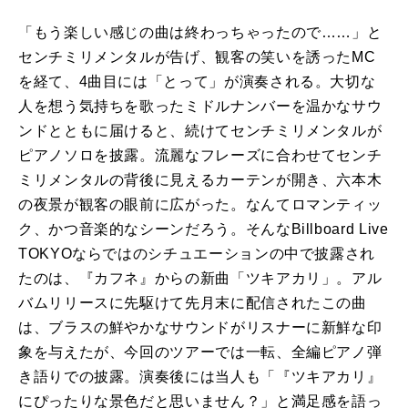
「もう楽しい感じの曲は終わっちゃったので……」と
センチミリメンタルが告げ、観客の笑いを誘った
MC
を経て、
4
曲目には「とって」が演奏される。大切な
人を想う気持ちを歌ったミドルナンバーを温かなサウ
ンドとともに届けると、続けてセンチミリメンタルが
ピアノソロを披露。流麗なフレーズに合わせてセンチ
ミリメンタルの背後に見えるカーテンが開き、六本木
の夜景が観客の眼前に広がった。なんてロマンティッ
ク、かつ音楽的なシーンだろう。そんな
Billboard Live
TOKYO
ならではのシチュエーションの中で披露され
たのは、『カフネ』からの新曲「ツキアカリ」。アル
バムリリースに先駆けて先月末に配信されたこの曲
は、ブラスの鮮やかなサウンドがリスナーに新鮮な印
象を与えたが、今回のツアーでは一転、全編ピアノ弾
き語りでの披露。演奏後には当人も「『ツキアカリ』
にぴったりな景色だと思いません？」と満足感を語っ