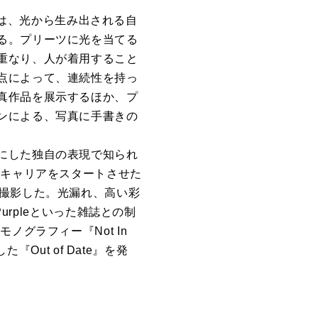
組みは、光から生み出される自
る。プリーツに光を当てる
重なり、人が着用すること
点によって、連続性を持っ
真作品を展示するほか、プ
ンによる、写真に手書きの
にした独自の表現で知られ
てキャリアをスタートさせた
を撮影した。光漏れ、高い彩
urpleといった雑誌との制
グラフィー『Not In
Out of Date』を発