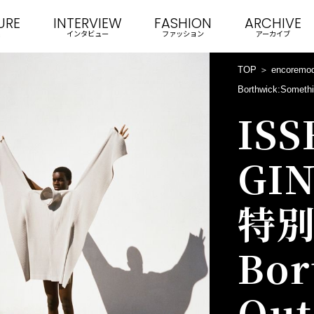
URE
INTERVIEW
FASHION
ARCHIVE
インタビュー
ファッション
アーカイブ
TOP
encoremo
Borthwick:Someth
ISS
GI
特別
Bor
Out