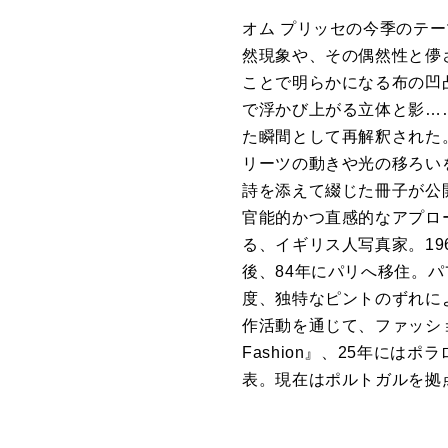
オム プリッセの今季のテーマ
然現象や、その偶然性と儚
ことで明らかになる布の凹
で浮かび上がる立体と影…
た瞬間として再解釈された
リーツの動きや光の移ろい
詩を添えて綴じた冊子が公
官能的かつ直感的なアプロ
る、イギリス人写真家。1
後、84年にパリへ移住。
度、独特なピントのずれによっ
作活動を通じて、ファッショ
Fashion』、25年にはポ
表。現在はポルトガルを拠