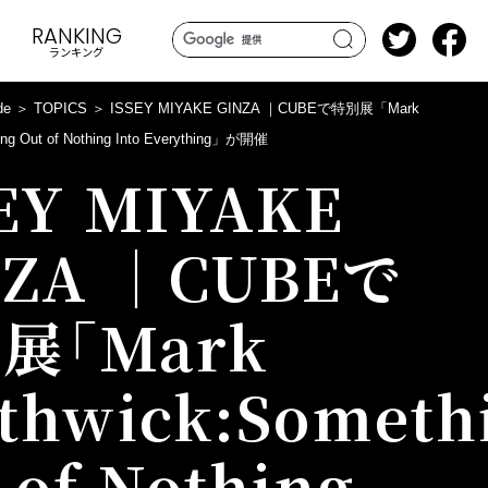
RANKING
ランキング
search
de
TOPICS
ISSEY MIYAKE GINZA ｜CUBEで特別展「Mark
ing Out of Nothing Into Everything」が開催
EY MIYAKE
NZA ｜CUBEで
展「Mark
thwick:Someth
 of Nothing