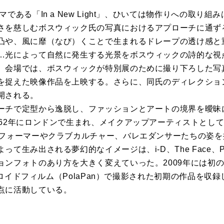
である「In a New Light」、ひいては物作りへの取り
さを慈しむボスウィック氏の写真におけるアプローチに通ず
凸や、風に靡（なび）くことで生まれるドレープの透け感と
…光によって自然に発生する光景をボスウィックの詩的な視
。会場では、ボスウィックが特別展のために撮り下ろした写
を捉えた映像作品を上映する。さらに、同氏のディレクショ
開される。
ーチで定型から逸脱し、ファッションとアートの境界を曖昧
962年にロンドンで生まれ、メイクアップアーティストとし
パフォーマーやクラブカルチャー、バレエダンサーたちの姿
て生み出される夢幻的なイメージは、i-D、The Face、P
ンフォトのあり方を大きく変えていった。2009年には初のモノ
ラロイドフィルム（PolaPan）で撮影された初期の作品を収録した『
点に活動している。