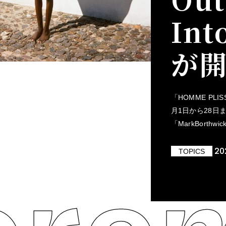
Int
が
「HOMME PLI
月1日から28日
「MarkBorthwic
20
TOPICS