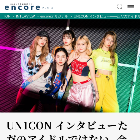
TOP
INTERVIEW
encoreオリジナル
UN1CON インタビュー――ただのアイド
UN1CON インタビュー――た
だのアイドルではない。今、