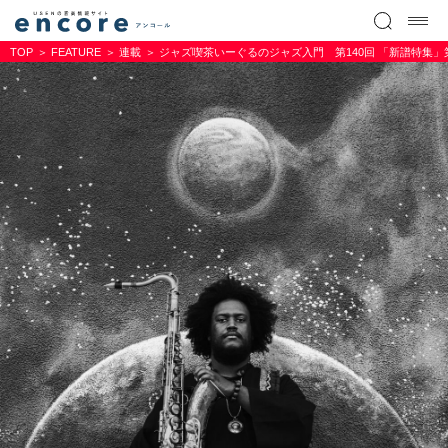
TOP
FEATURE
連載
ジャズ喫茶いーぐるのジャズ入門 第140回 「新譜特集」第