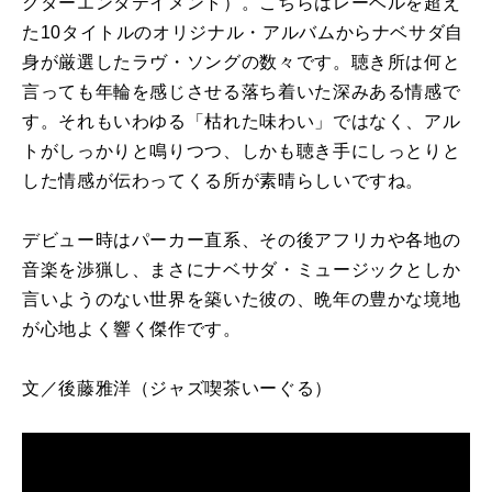
クターエンタテイメント）。こちらはレーベルを超え
た10タイトルのオリジナル・アルバムからナベサダ自
身が厳選したラヴ・ソングの数々です。聴き所は何と
言っても年輪を感じさせる落ち着いた深みある情感で
す。それもいわゆる「枯れた味わい」ではなく、アル
トがしっかりと鳴りつつ、しかも聴き手にしっとりと
した情感が伝わってくる所が素晴らしいですね。
デビュー時はパーカー直系、その後アフリカや各地の
音楽を渉猟し、まさにナベサダ・ミュージックとしか
言いようのない世界を築いた彼の、晩年の豊かな境地
が心地よく響く傑作です。
文／後藤雅洋
（ジャズ喫茶いーぐる）