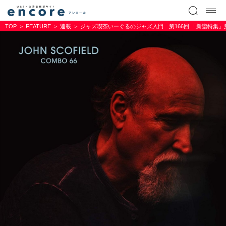
TOP
FEATURE
連載
ジャズ喫茶いーぐるのジャズ入門 第166回 「新譜特集」第