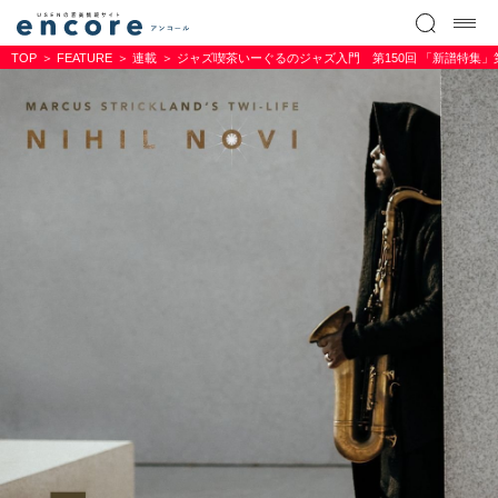
TOP
FEATURE
連載
ジャズ喫茶いーぐるのジャズ入門 第150回 「新譜特集」第