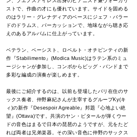
ン、ブエノスアイレス出身のピアニスト兼ヴォーカリ
ストで、作曲の才にも優れています。サイドを固める
のはラリー・グレナディアのベースにジェフ・バラー
ドのドラムス、パーカッションで、地味ながら聴き応
えのあるアルバムに仕上がっています。
ベテラン、ベーシスト、ロベルト・オチピンティの新
作『Stabilimento』(Modica Music)はラテン系のミュ
ージシャンが参加し、コンボからビッグ・バンドまで
多彩な編成の演奏が楽しめます。
最後にご紹介するのは、以前も登場したパリ在住のサ
ックス奏者、仲野麻紀さんが主宰するグループKy(キ
ィ)の新作『Desespoir Agreable』邦題『心地よい絶
望』(Ottava)です。共演のヤン・ピタールが弾くウー
ドの音色はまるで日本の琵琶のようですが、元をたど
れば両者は兄弟楽器。その深い音色に仲野のサックス