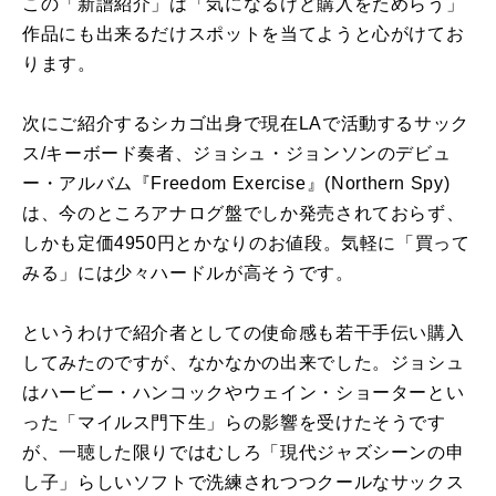
この「新譜紹介」は「気になるけど購入をためらう」
作品にも出来るだけスポットを当てようと心がけてお
ります。
次にご紹介するシカゴ出身で現在
LA
で活動するサック
ス
/
キーボード奏者、ジョシュ・ジョンソンのデビュ
ー・アルバム『
Freedom Exercise
』
(Northern Spy)
は、今のところアナログ盤でしか発売されておらず、
しかも定価
4950
円とかなりのお値段。気軽に「買って
みる」には少々ハードルが高そうです。
というわけで紹介者としての使命感も若干手伝い購入
してみたのですが、なかなかの出来でした。ジョシュ
はハービー・ハンコックやウェイン・ショーターとい
った「マイルス門下生」らの影響を受けたそうです
が、一聴した限りではむしろ「現代ジャズシーンの申
し子」らしいソフトで洗練されつつクールなサックス