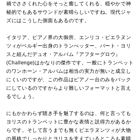
禍でささくれた心をそっと癒してくれる、穏やかで神
秘的でもあるサウンドが素晴らしいですね。現代ジャ
ズにはこうした側面もあるのです。
イタリア、ピアノ界の大御所、エンリコ・ピエラヌン
ツィがベルギー出身のトランぺッター、バート・ヨリ
スと組んだデュオ・アルバム『アフターグロウ』
(Challenge)
はかなりの傑作です。一般にトランペット
のワンホーン・アルバムは相当の実力が無いと成立し
にくいのですが、この作品はピアノ一台のみをバック
にしているのですからより難しいフォーマットと言え
るでしょう。
にもかかわらず聴き手を魅了するのは、何と言っても
ヨリスのトランペットに豊かな表情と説得力があるか
らです。そして言うまでも無くピエラヌンツィが大物
の風格でしっかりとヨリスを支えているところも素晴