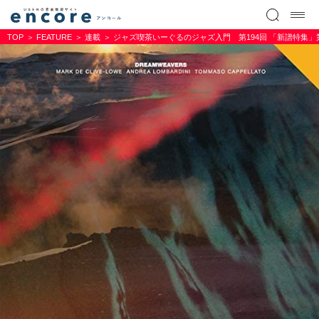
TOP
FEATURE
連載
ジャズ喫茶いーぐるのジャズ入門 第194回 「新譜特集」第