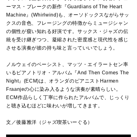
ーマス・ブレークの新作『Guardians of The Heart
Machine』(Whirlwind)も、オーソドックスながらサッ
クスの音色、フレージングの特徴からミュージシャン
の個性が窺い知れる好演です。サックス・ジャズの伝
統を受け継ぎつつ、凝縮された密度感と現代性を感じ
させる演奏が彼の持ち味と言っていいでしょう。
ノルウェイのベーシスト、マッツ・エイラートセン率
いるピアノトリオ・アルバム『And Then Comes The
Night』(ECM)は、オランダのピアニストHarmen
Fraanjeの心に染み入るような演奏が素晴らしい。
ECM作品らしく丁寧に作られたアルバムで、じっくり
と聴き込むほどに味わいが増してきます。
文／後藤雅洋
（ジャズ喫茶いーぐる）