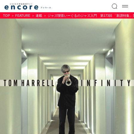
TOP
FEATURE
連載
ジャズ喫茶いーぐるのジャズ入門 第173回 「新譜特集」第