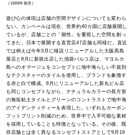
（1988年発売）
遊び心の体現は店舗の空間デザインについても変わら
ない。カンペールは現在、世界約40カ国に店舗展開し
ているが、店舗ごとの「個性」を重視した空間を創っ
てきた。日本で展開する直営店47店舗も同様だ。直近
では例えば今年3月に移設リニューアルした大阪髙島
屋店と8月に新規出店した池袋パルコ店は、マヨルカ
島へのオマージュをコンセプトに地中海らしい不規則
なテクスチャーのタイルを使用し、ブランドを象徴す
る赤と白で構成。8月にリニューアルした新丸ビル店
も同じコンセプトながら、ナチュラルカラーの長方形
の無垢粘土タイルとグリーンのコントラストで地中海
のアイデンティティーを表現した。いずれもカーボン
フットプリント削減のため、世界中で入手可能な素材
を採用していることも特徴となっている。その後、既
存店舗とは全く異なるコンセプトストアとして9月19