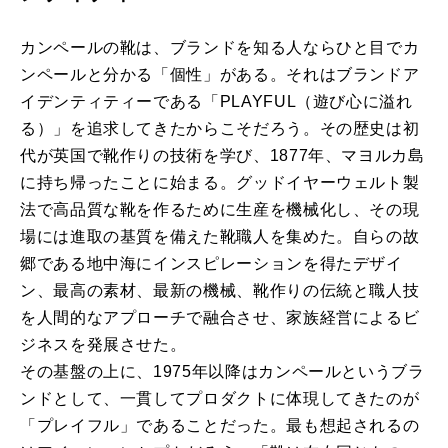
カンペールの靴は、ブランドを知る人ならひと目でカ
ンペールと分かる「個性」がある。それはブランドア
イデンティティーである「PLAYFUL（遊び心に溢れ
る）」を追求してきたからこそだろう。その歴史は初
代が英国で靴作りの技術を学び、1877年、マヨルカ島
に持ち帰ったことに始まる。グッドイヤーウェルト製
法で高品質な靴を作るために生産を機械化し、その現
場には進取の基質を備えた靴職人を集めた。自らの故
郷である地中海にインスピレーションを得たデザイ
ン、最高の素材、最新の機械、靴作りの伝統と職人技
を人間的なアプローチで融合させ、家族経営によるビ
ジネスを発展させた。
その基盤の上に、1975年以降はカンペールというブラ
ンドとして、一貫してプロダクトに体現してきたのが
「プレイフル」であることだった。最も想起されるの