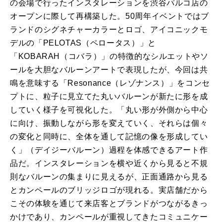
の会場で行ったインスタレーションを渋谷パルコ店の
オープンに際して再構築した。50周年イベントではブ
ランドのシグネチャーカラーとロゴ、アイコニックモ
デルの「PELOTAS（ペロータス）」と
「KOBARAH（コバラ）」の特徴的なシルエットやソ
ールを大胆なバルーンアートで表現したが、今回は共
鳴を意味する「Resonance（レゾナンス）」をコンセ
プトに、粒子に見立てた丸いバルーンが新たに形を成
していく様子を可視化した。「丸い形が外側から中心
に向け、振動しながら形を変えていく、それらは個々
の変化と同時に、全体を通して記憶の像を形成してい
く」（デイジーバルーン）過程を体感できるアート作
品だ。インスタレーションを横や近くから見ると不規
則なバルーンの集まりに見えるが、正面通路から見る
とカンペールのブリッジロゴが現れる。実店舗だから
こその体験を通じて来店客とブランドがつながるきっ
かけであり、カンペールが重視してきたコミュニケー