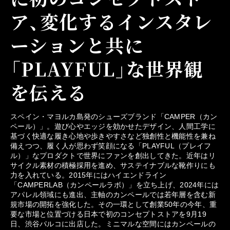
ア、変化するインスタレ
ーションと共に
「PLAYFUL」な世界観
を伝える
スペイン・マヨルカ島発のシューズブランド「CAMPER（カン
ペール）」。遊び心やエッジを効かせたデザイン、人間工学に
基づく快適な履き心地や歩きやすさなど独創性と機能性を兼ね
備えつつ、履く人が思わず笑顔になる「PLAYFUL（プレイフ
ル）」なプロダクトで世界にファンを創出してきた。近年はリ
サイクル素材の積極採用を進め、サステイナブルな靴作りにも
力を入れている。2015年にはハイエンドライン
「CAMPERLAB（カンペールラボ）」を立ち上げ、2024年には
アパレル領域にも進出、主軸のカンペールでは若年層を含む新
規市場の開拓を強化した。その一環として創業50年の今年、重
要な市場と位置づける日本で初のコンセプトストアを9月19
日、渋谷パルコに出店した。ミニマルな空間にはカンペールの