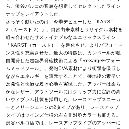
ら、渋谷パルコの客層を想定してセレクトしたライン
ナップをレイアウトした。
さっそく動いたのは、今季デビューした「KARST
2（カースト 2）」。自然由来素材とリサイクル素材を
組み合わせたサステイナブルなユニセックスライン
「KARST（カースト）」を進化させ、よりパフォーマ
ンス性を充実させた。最大の特徴は、カンペールが独
自開発した超臨界発砲技術による「ReXarge®フォー
ムミッドソール」。発砲EVA素材により衝撃を吸収し
ながらエネルギーを還元することで、接地後の素早い
反発性と快適な履き心地を実現した。アッパーは柔ら
かなレザー。アウトソールにはグリップ力に定評の高
いヴィブラム社製を採用した。レースアップスニーカ
ーとメリージェーンの2タイプがあり、レースアップ
タイプはツインズ仕様の左右非対称カラーも揃える。
渋谷パルコ店では、レースアップタイプのアッパーに