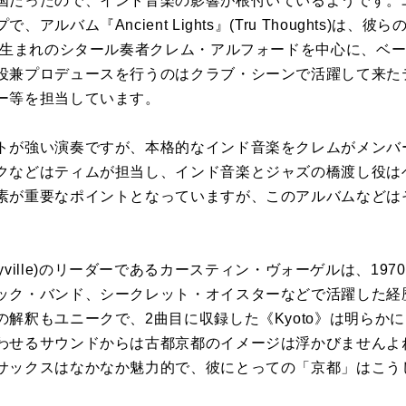
国だったので、インド音楽の影響が根付いているようです。
アルバム『Ancient Lights』(Tru Thoughts)は
ンド生まれのシタール奏者クレム・アルフォードを中心に、ベ
役兼プロデュースを行うのはクラブ・シーンで活躍して来た
ー等を担当しています。
トが強い演奏ですが、本格的なインド音楽をクレムがメンバ
クなどはティムが担当し、インド音楽とジャズの橋渡し役は
素が重要なポイントとなっていますが、このアルバムなどは
』(Storyville)のリーダーであるカースティン・ヴォーゲルは、
ック・バンド、シークレット・オイスターなどで活躍した経
解釈もユニークで、2曲目に収録した《Kyoto》は明らか
わせるサウンドからは古都京都のイメージは浮かびませんよ
サックスはなかなか魅力的で、彼にとっての「京都」はこう