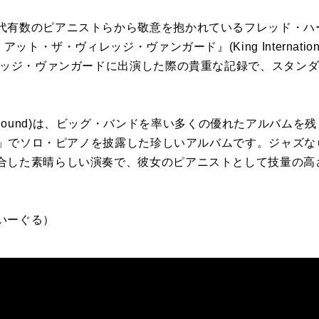
代有数のピアニストらから敬意を抱かれているフレッド・ハ
アット・ザ・ヴィレッジ・ヴァンガード』(King Internati
ィレッジ・ヴァンガードに出演した際の貴重な記録で、スタン
。
(Cortez Sound)は、ビッグ・バンドを率い多くの優れたアル
ez」でソロ・ピアノを披露した珍しいアルバムです。ジャズ
合した素晴らしい演奏で、彼女のピアニストとして技量の高
いーぐる）