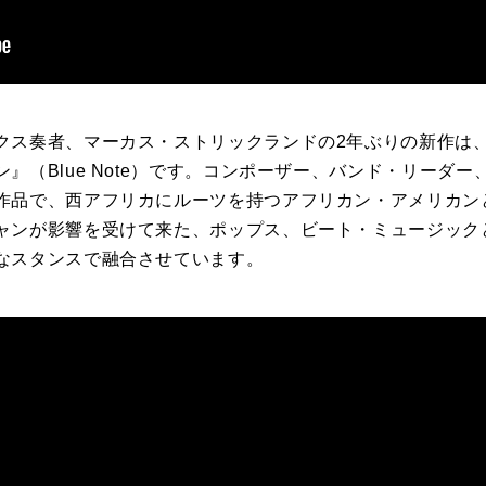
クス奏者、マーカス・ストリックランドの2年ぶりの新作は
』（Blue Note）です。コンポーザー、バンド・リーダ
作品で、西アフリカにルーツを持つアフリカン・アメリカン
ャンが影響を受けて来た、ポップス、ビート・ミュージック
なスタンスで融合させています。