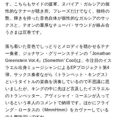
す。こちらもサイドの援軍、ヌバイア・ガルシアの個
性的なテナーが聴き所。フレーズだけでなく、独特の
艶、輝きを持った音色自体が個性的なガルシアのサッ
クスと、テオンの重厚なチューバ・サウンドが絡み合
うさまは圧巻です。
落ち着いた音色でしっとりとメロディを聴かせるテナ
ー奏者、ジョナサン・グリーンステインの『
Jonathan
Greenstein Vol.4
』
(Somethin’ Cool)
は、今注目のイス
ラエル出身ミュージシャンによる
EP
プロジェクト第
4
弾。サックス奏者ながら《トランペット・キングス》
というタイトルの楽曲を演奏しているので不思議に思
いましたが、キングの中に先ほど言及したイスラエル
のトランぺッター、アヴィシャイ・コーエンが入って
いるという本人のコメントで納得です。ほかにフライ
ング・ロータスの《
MmmHmm
》をカヴァーしている
のも興味深いですね。