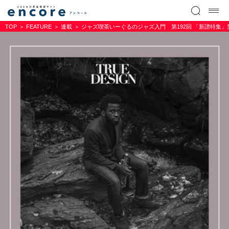
TOP
FEATURE
連載
ジャズ喫茶いーぐるのジャズ入門 第192回 「新譜特集」第