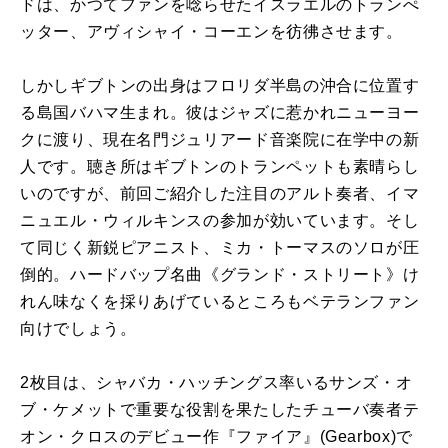
ドは、かつてファンを唸らせたイスラエルのトランぺ
ッター、アヴィシャイ・コーエンを彷彿させます。
しかしギブトンの出身はフロリダ半島の沖合に位置す
る島国バハマ生まれ。彼はジャズに惹かれニューヨー
クに渡り、現在名門ジュリアード音楽院に在学中の新
人です。聴き所はギブトンのトランペットも素晴らし
いのですが、前回ご紹介した注目のアルト奏者、イマ
ニュエル・ウィルキンスの参加が効いています。そし
て同じく新鋭ピアニスト、ミカ・トーマスのソロが圧
倒的。ハードバップ名曲《グランド・ストリート》け
れん味なくを採りあげているところもベテランファン
向けでしょう。
2枚目は、シャバカ・ハッチングス率いるサンズ・オ
ブ・ケメットで重要な役割を果たしたチューバ奏者テ
オン・クロスのデビュー作『ファイア』
(Gearbox)
で