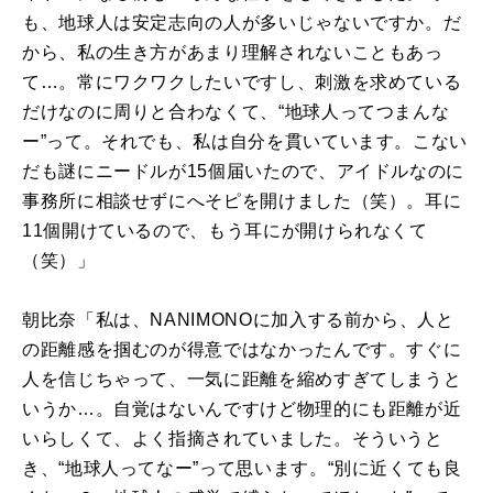
も、地球人は安定志向の人が多いじゃないですか。だ
から、私の生き方があまり理解されないこともあっ
て…。常にワクワクしたいですし、刺激を求めている
だけなのに周りと合わなくて、“地球人ってつまんな
ー”って。それでも、私は自分を貫いています。こない
だも謎にニードルが
15
個届いたので、アイドルなのに
事務所に相談せずにへそピを開けました（笑）。耳に
11
個開けているので、もう耳にが開けられなくて
（笑）」
朝比奈「私は、
NANIMONO
に加入する前から、人と
の距離感を掴むのが得意ではなかったんです。すぐに
人を信じちゃって、一気に距離を縮めすぎてしまうと
いうか…。自覚はないんですけど物理的にも距離が近
いらしくて、よく指摘されていました。そういうと
き、“地球人ってなー”って思います。“別に近くても良