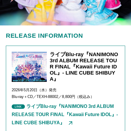
RELEASE INFORMATION
ライブBlu-ray『NANIMONO
3rd ALBUM RELEASE TOU
R FINAL『Kawaii Future ID
OL』- LINE CUBE SHIBUY
A』
2026年
5
月
20
日（水）発売
Blu-ray＋
CD
／
TEXH-88002
／
8,800
円（税込み）
ライブBlu-ray『NANIMONO 3rd ALBUM
RELEASE TOUR FINAL『Kawaii Future IDOL』-
LINE CUBE SHIBUYA』