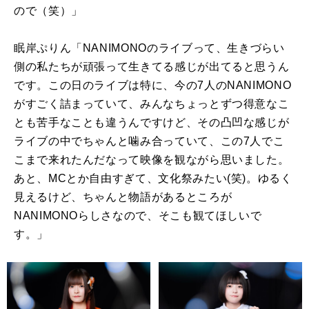
ので（笑）」
眠岸ぷりん「
NANIMONO
のライブって、生きづらい
側の私たちが頑張って生きてる感じが出てると思うん
です。この日のライブは特に、今の
7
人の
NANIMONO
がすごく詰まっていて、みんなちょっとずつ得意なこ
とも苦手なことも違うんですけど、その凸凹な感じが
ライブの中でちゃんと噛み合っていて、この
7
人でこ
こまで来れたんだなって映像を観ながら思いました。
あと、
MC
とか自由すぎて、文化祭みたい
(
笑
)
。ゆるく
見えるけど、ちゃんと物語があるところが
NANIMONO
らしさなので、そこも観てほしいで
す。」