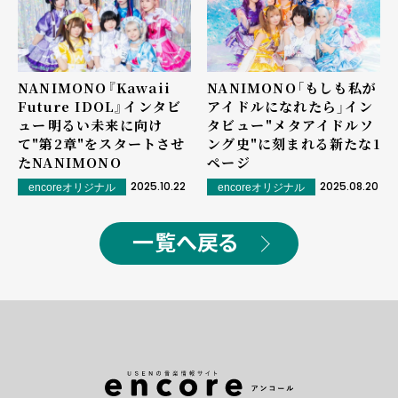
NANIMONO『Kawaii
NANIMONO「もしも私が
Future IDOL』インタビ
アイドルになれたら」イン
ュー――明るい未来に向け
タビュー――"メタアイドルソ
て"第2章"をスタートさせ
ング史"に刻まれる新たな1
たNANIMONO
ページ
2025.10.22
2025.08.20
encoreオリジナル
encoreオリジナル
一覧へ戻る