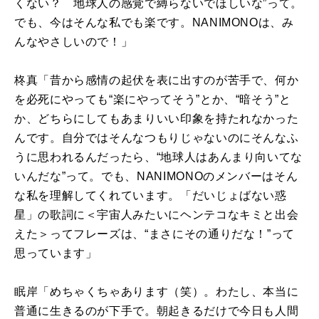
くない？ 地球人の感覚で縛らないでほしいな”って。
でも、今はそんな私でも楽です。
NANIMONO
は、み
んなやさしいので！」
柊真「昔から感情の起伏を表に出すのが苦手で、何か
を必死にやっても“楽にやってそう”とか、“暗そう”と
か、どちらにしてもあまりいい印象を持たれなかった
んです。自分ではそんなつもりじゃないのにそんなふ
うに思われるんだったら、“地球人はあんまり向いてな
いんだな”って。でも、
NANIMONO
のメンバーはそん
な私を理解してくれています。「だいじょばない惑
星」の歌詞に＜宇宙人みたいにヘンテコなキミと出会
えた＞ってフレーズは、“まさにその通りだな！”って
思っています」
眠岸「めちゃくちゃあります（笑）。わたし、本当に
普通に生きるのが下手で。朝起きるだけで今日も人間