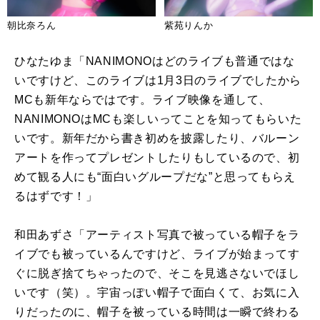
朝比奈ろん
紫苑りんか
ひなたゆま「
NANIMONO
はどのライブも普通ではな
いですけど、このライブは
1
月
3
日のライブでしたから
MC
も新年ならではです。ライブ映像を通して、
NANIMONO
は
MC
も楽しいってことを知ってもらいた
いです。新年だから書き初めを披露したり、バルーン
アートを作ってプレゼントしたりもしているので、初
めて観る人にも“面白いグループだな”と思ってもらえ
るはずです！」
和田あずさ「アーティスト写真で被っている帽子をラ
イブでも被っているんですけど、ライブが始まってす
ぐに脱ぎ捨てちゃったので、そこを見逃さないでほし
いです（笑）。宇宙っぽい帽子で面白くて、お気に入
りだったのに、帽子を被っている時間は一瞬で終わる