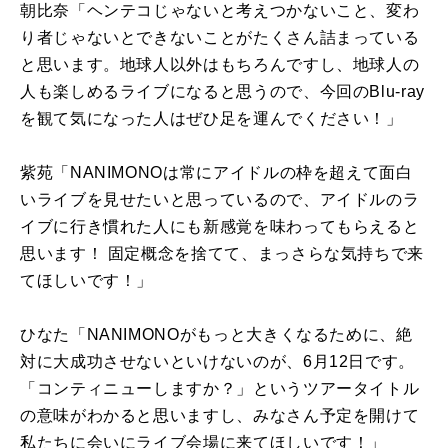
朝比奈「ヘンテコじゃないと考えつかないこと、変わ
り者じゃないとできないことがたくさん詰まっている
と思います。地球人以外はもちろんですし、地球人の
人も楽しめるライブになると思うので、今回の
Blu-ray
を観て気になった人はぜひ足を運んでください！」
紫苑「
NANIMONO
は常にアイドルの枠を超えて面白
いライブを見せたいと思っているので、アイドルのラ
イブに行き慣れた人にも新感覚を味わってもらえると
思います！ 固定概念を捨てて、まっさらな気持ちで来
てほしいです！」
ひなた「
NANIMONO
がもっと大きくなるために、絶
対に大成功させないといけないのが、6月
12
日です。
「コンティニューしますか？」というツアータイトル
の意味がわかると思いますし、みなさん予定を開けて
私たちに会いにライブ会場に来てほしいです！」