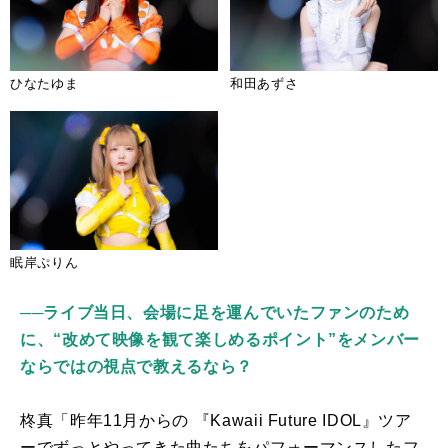
ひなたゆま
和田あずさ
眠岸ぷりん
──ライブ当日、会場に足を運んでいたファンのため
に、“改めて映像を観て楽しめるポイント”をメンバー
ならではの視点で教えるなら？
柊真「昨年
11
月からの 『
Kawaii Future IDOL
』ツア
ーでずっとやってきた曲たちをパフォーマンスしたフ