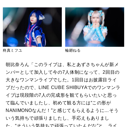
柊真ミフユ
輪廻ねる
朝比奈ろん「このライブは、私とあずさちゃんが新メ
ンバーとして加入して今の7人体制になって、2回目の
大きなワンマンライブでした。1回目はお披露目ライ
ブだったので、
LINE CUBE SHIBUYA
でのワンマンラ
イブは現段階の7人の完成形を観てもらいたいと思っ
て臨んでいましたし、初めて観る方には“この形が
NANIMONO
なんだ！”と感じてもらえるように…そう
いう気持ちで頑張りましたし、手応えもありまし
た。“そういう気持ちで頑張っていたんだな”と、ライ