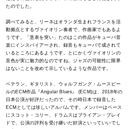
たのでした。
調べてみると、リーネはオランダ生まれフランスを活
動拠点とするヴァイオリン奏者で、作曲家でもあるよ
うです。「意表を突い」たのはこの作品がキューバ音
楽にインスパイアーされ、録音もキューバで成されて
いるところにあるようです。とにかくヴァイオリンの
音色が実に魅力的なのですね。ジャズの可能性に限界
はないことを改めて示しているような作品です。
ベテラン、ギタリスト、ウォルフガング・ムースピー
ルの
ECM
作品『
Angular Blues
』
(ECM)
は、
2018
年の
日本公演が好評だったので、その時日本で録音した
ECM
としては珍しいアルバムです。メンバーはベース
にスコット・コリー、ドラムスはブライアン・ブレイ
ドで、公演の評判を受け継いだ好演といっていいでし