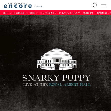
TOP
FEATURE
連載
ジャズ喫茶いーぐるのジャズ入門 第188回 「新譜特集」第