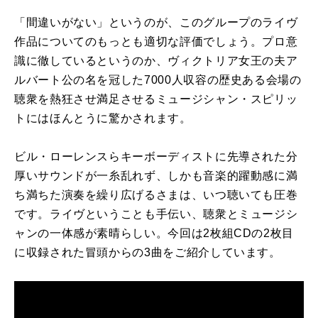
「間違いがない」というのが、このグループのライヴ
作品についてのもっとも適切な評価でしょう。プロ意
識に徹しているというのか、ヴィクトリア女王の夫ア
ルバート公の名を冠した
7000
人収容の歴史ある会場の
聴衆を熱狂させ満足させるミュージシャン・スピリッ
トにはほんとうに驚かされます。
ビル・ローレンスらキーボーディストに先導された分
厚いサウンドが一糸乱れず、しかも音楽的躍動感に満
ち満ちた演奏を繰り広げるさまは、いつ聴いても圧巻
です。ライヴということも手伝い、聴衆とミュージシ
ャンの一体感が素晴らしい。今回は
2
枚組
CD
の
2
枚目
に収録された冒頭からの
3
曲をご紹介しています。