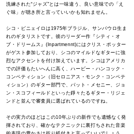
洗練された“ジャズ”とは一味違う、良い意味での「え
ぐ味」が聴き所と言っていいかも知れません。
シコ・ピニェイロは
1975
年ブラジル、サンパウロ生ま
れのギタリストです。彼のリーダー作『シティ・オ
ブ・ドリームス』
(Inpartmennt)
にはクリス・ポッター
がゲスト参加しており、シコのマイルドなギターに強
烈なアクセントを付け加えています。シコはアメリカ
での評価もたいへんに高く、ハービー・ハンコック・
コンペティション（旧セロニアス・モンク・コンペテ
ィション）のギター部門で、パット・メセニー、ジョ
ン・スコフィールドといった錚々たるギター・リジェ
ンドと並んで審査員に選ばれているのですね。
その実力のほどはこの
10
年ぶりの新作でも遺憾なく発
揮されており、確かなテクニックに裏打ちされた音楽
的表現の豊かさは折り紙付きと言っていいでしょう。