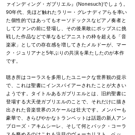
ァインディング・ガブリエル』(Nonesuch)でしょう。
90年代、先ほど触れたラリー・グレナディアらを率い
た個性的ではあってもオーソドックスなピアノ奏者と
してファンの前に登場し、その後果敢にポップスに挑
戦した作品などで単なるピアニストの枠を超える「音
楽家」としての存在感を増してきたメルドーが、マー
ク・ジュリアナと5年ぶりの共演を果たしたのが本作
です。
聴き所はコーラスを多用したユニークな世界観の提示
で、これは聖書にインスパイアーされたことが大きい
ようです。タイトルあるガブリエルとは、旧約聖書に
登場する大天使ガブリエルのことで、それだけに描き
出された音楽世界のスケールは壮大です。メンバーも
豪華で、きらびやかなトランペットは話題の新人アン
ブローズ・アキムシーレ、そして何とバック・コーラ
スを務めるのはこれも注目のヴォーカリスト、ベッ