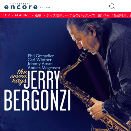
TOP
FEATURE
連載
ジャズ喫茶いーぐるのジャズ入門 第174回 「新譜特集」第