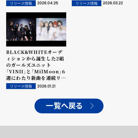
「True Mind」リリース！！
& 新ビジュアル公開、12月
2026.04.25
2026.03.22
リリース情報
リリース情報
にはそれぞれのワンマンラ
イブ開催を発表！！
BLACK&WHITEオーデ
ィションから誕生した2組
のガールズユニット
「VINII」と「MilMoon」6
週にわたり新曲を連続リリ
ース & ２マンライブ開
2026.01.21
リリース情報
催！！
一覧へ戻る