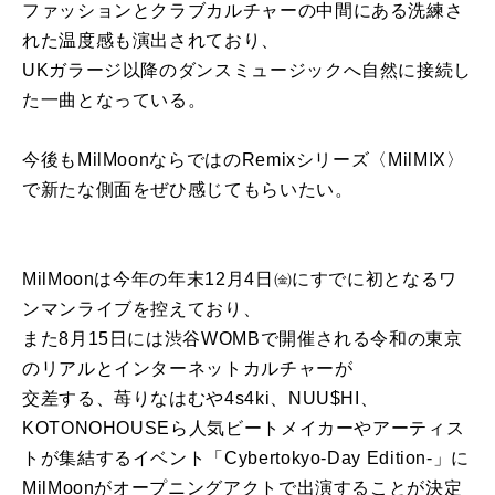
ファッションとクラブカルチャーの中間にある洗練さ
れた温度感も演出されており、
UKガラージ以降のダンスミュージックへ自然に接続し
た一曲となっている。
今後もMilMoonならではのRemixシリーズ〈MilMIX〉
で新たな側面をぜひ感じてもらいたい。
MilMoonは今年の年末12月4日㈮にすでに初となるワ
ンマンライブを控えており、
また8月15日には渋谷WOMBで開催される令和の東京
のリアルとインターネットカルチャーが
交差する、苺りなはむや4s4ki、NUU$HI、
KOTONOHOUSEら人気ビートメイカーやアーティス
トが集結するイベント「Cybertokyo-Day Edition-」に
MilMoonがオープニングアクトで出演することが決定