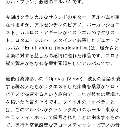
カル・ファン、必聴のアルバムです。
今回はクラシカルなサウンドのギター・アルバムが重
なりますが、アルゼンチンのピアノ、パーカッショニ
スト、カルロス・アギーレがイスラエルのギタリス
ト、ヨタム・シルバースタインと共演したデュオ・ア
ルバム『
En el jardin
』
(Inpartmaint Inc)
は、暖かさと
音楽に対する慈しみの感情に溢れた作品です。コロナ
禍で荒みがちな心を癒す素晴らしいアルバムです。
最後は桑原あいの『
Opera
』
(Verve)。
彼女の音楽を愛
する著名人たちがリクエストした楽曲を桑原がソロ・
ピアノで披露するという趣向で、これが彼女の新境地
を拓いたと言えそうです。タイトルの「オペラ」と
は、このアルバムがクラシック向けのホール、東京オ
ペラシティ・ホールで録音されたことに由来するもの
で、奥行と空気感豊なアコースティック・ピアノの音