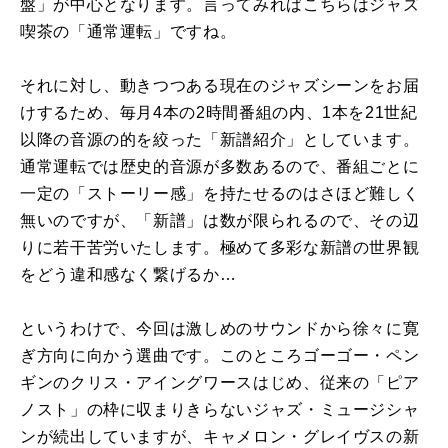
盤」が中心となります。言ってみればこちらはジャズ
喫茶の「通常運転」ですね。
それに対し、動きつつある現在のジャズシーンをお届
けするため、毎月
4
本の
2
時間番組の内、
1
本を
21
世紀
以降の音源の的を絞った「新譜紹介」としています。
通常運転では歴史的音源が多数あるので、番組ごとに
一定の「ストーリー感」を持たせるのはさほど難しく
無いのですが、「新譜」は数が限られるので、その辺
りに若干苦労いたします。極めて多彩な新譜の世界観
をどう違和感なく繋げるか
…
というわけで、今回は激しめのサウンドから徐々に寛
ぎ方向に向かう選曲です。このところゴーゴー・ペン
ギンのクリス・アイングワースはじめ、従来の「ピア
ノスト」の枠に収まりきらないジャズ・ミュージシャ
ンが続出していますが、キャメロン・グレイヴスの新