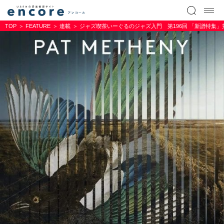
TOP
FEATURE
連載
ジャズ喫茶いーぐるのジャズ入門 第196回 「新譜特集」第