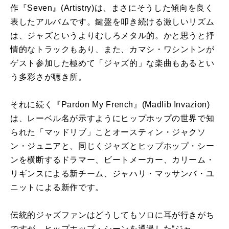
作『
Seven
』
(Artistry)
は、まさにそうした傾向を良く
表したアルバムです。鍵盤を叩き続ける激しいリズム
は、ジャズというよりむしろメタル的。かと思うと抒
情的なトラックもあり、また、カマシ・ワシントンが
ゲスト参加した極めて「ジャズ的」な楽曲もあるとい
う多彩さが聴き所。
それに続く『
Pardon My French
』
(Madlib Invazion)
は、レーベル名が示すようにヒップホップの世界で知
られた「マッドリブ」ことオースティン・ジャクソ
ン・ジュニアと、同じくジャズとヒップホップ・シー
ンを横断するドラマー、ビートメーカー、カリーム・
リギンスによる新チーム、ジャハリ・マッサンバ・ユ
ニットによる新作です。
伝統的ジャズファンはどうしてもソロに耳が行きがち
ですが、ヒップホップ・シーンを通過した
“
ジャ