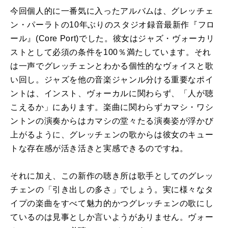
今回個人的に一番気に入ったアルバムは、グレッチェ
ン・パーラトの
10
年ぶりのスタジオ録音最新作『フロ
ール』
(Core Port)
でした。彼女はジャズ・ヴォーカリ
ストとして必須の条件を
100
％満たしています。それ
は一声でグレッチェンとわかる個性的なヴォイスと歌
い回し。ジャズを他の音楽ジャンル分ける重要なポイ
ントは、インスト、ヴォーカルに関わらず、「人が聴
こえるか」にあります。楽曲に関わらずカマシ・ワシ
ントンの演奏からはカマシの堂々たる演奏姿が浮かび
上がるように、グレッチェンの歌からは彼女のキュー
トな存在感が活き活きと実感できるのですね。
それに加え、この新作の聴き所は歌手としてのグレッ
チェンの「引き出しの多さ」でしょう。実に様々なタ
イプの楽曲をすべて魅力的かつグレッチェンの歌にし
ているのは見事としか言いようがありません。ヴォー