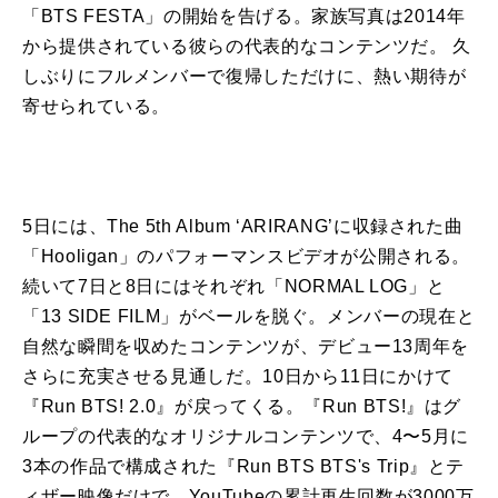
「
BTS
FESTA
」の開始を告げる。家族写真は2014年
から提供されている彼らの代表的なコンテンツだ。 久
しぶりにフルメンバー
で
復帰しただけに、熱い期待が
寄せられている。
5日には、The 5th Album ‘ARIRANG’に収録された曲
「Hooligan」のパフォーマンスビデオが
公開
される。
続いて7日と8日にはそれぞれ「NORMAL LOG」と
「
13
SIDE FILM」がベールを脱ぐ。メンバーの現在と
自然な瞬間を収めたコンテンツが、
デビュー
13
周年
を
さらに充実させる見通しだ。10日から11日にかけて
『Run
BTS
! 2.0』が戻ってくる。『Run
BTS
!』はグ
ループの代表的なオリジナルコンテンツ
で
、4〜5月に
3本の作品
で
構成された『Run
BTS
BTS
's Trip』とテ
ィザー映像だけ
で
、YouTubeの累計再生回数が3000万