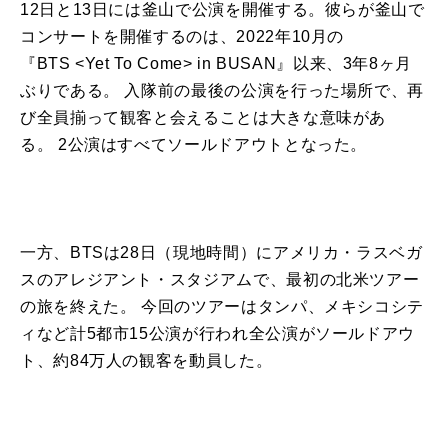
12日と
13
日には釜山
で
公演を開催する。彼らが釜山
で
コンサートを開催するのは、2022年10月の
『
BTS
<Yet To Come> in BUSAN』以来、3年8ヶ月
ぶり
で
ある。 入隊前の最後の公演を行った場所
で
、再
び全員揃って観客と会えることは大きな意味があ
る。 2公演はすべてソールドアウトとなった。
一方、
BTS
は28日（現地時間）にアメリカ・ラスベガ
スのアレジアント・スタジアム
で
、最初の北米ツアー
の旅を終えた。 今回のツアーはタンパ、メキシコシテ
ィなど計5都市15公演が行われ全公演がソールドアウ
ト、約84万人の観客を動員した。