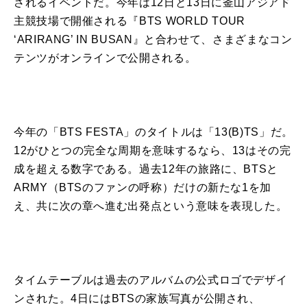
されるイベントだ。今年は12日と
13
日に釜山アジアド
主競技場
で
開催される『
BTS
WORLD TOUR
‘ARIRANG’ IN BUSAN』と合わせて、さまざまなコン
テンツがオンライン
で
公開
される。
今年の「
BTS
FESTA
」のタイトルは「
13
(B)TS」だ。
12がひとつの
完全
な周期を意味するなら、
13
はその完
成を超える数字
で
ある。過去12年の旅路に、
BTS
と
ARMY（
BTS
のファンの呼称）だけの新たな1を加
え、共に次の章へ進む出発点という意味を表現した。
タイム
テーブル
は過去のアルバムの公式ロゴ
で
デザイ
ンされた。4日には
BTS
の家族写真が
公開
され、