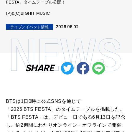
FESTA」タイムテーブル公開！
(P)&(C)BIGHIT MUSIC
2026.06.02
ライブ／イベント情報
SHARE
BTS
は1日0時に公式SNSを通じて
「
2026
BTS
FESTA
」の
タイム
テーブル
を掲載した。
「
BTS
FESTA
」は、
デビュー
日
で
ある6月
13
日を記念
し、約2週間にわたりオンライン・オフライン
で
開催