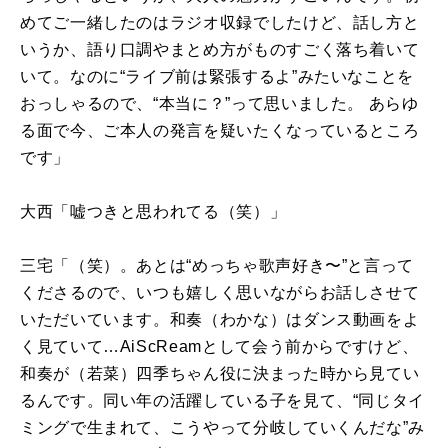
めてご一緒したのはラジオ収録でしたけど、話し方と
いうか、語り口調やまとめ方がものすごく落ち着いて
いて。なのに“ライブ前は緊張するよ”みたいなことを
おっしゃるので、“本当に？”って思いました。 あらゆ
る面で今、ご本人の発言を疑いたくなっているところ
です」
大西「嘘つきと思われてる（笑）」
三宅「（笑）。あとは“めっちゃ歌声好き〜”と言って
くださるので、いつも嬉しく思いながらお話しさせて
いただいています。和奏（わかな）はダンス動画をよ
く見ていて…
AiScReam
として会う前からですけど、
和奏が（若菜）四季ちゃん役に決まった時から見てい
るんです。同い年の活躍している子を見て、“同じタイ
ミングで生まれて、こうやって分岐していくんだな”み