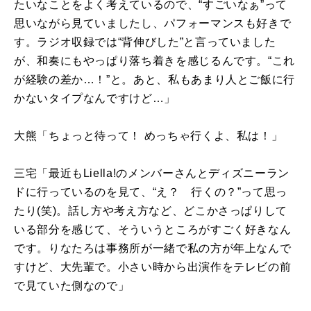
たいなことをよく考えているので、“すごいなぁ”って
思いながら見ていましたし、パフォーマンスも好きで
す。ラジオ収録では“背伸びした”と言っていました
が、和奏にもやっぱり落ち着きを感じるんです。“これ
が経験の差か…！”と。あと、私もあまり人とご飯に行
かないタイプなんですけど…」
大熊「ちょっと待って！ めっちゃ行くよ、私は！」
三宅「最近も
Liella!
のメンバーさんとディズニーラン
ドに行っているのを見て、“え？ 行くの？”って思っ
たり
(
笑
)
。話し方や考え方など、どこかさっぱりして
いる部分を感じて、そういうところがすごく好きなん
です。りなたろは事務所が一緒で私の方が年上なんで
すけど、大先輩で。小さい時から出演作をテレビの前
で見ていた側なので」