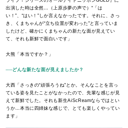
ライブ！シリーズのオールナイトニッポン
GOLD
』に
出演した時は全然…（上原歩夢の声で）“「は
い！”、“はい！”しか言えなかったです。それに、さっ
き、くまちゃんが“立ち位置が変わった”と言っていま
したけど、確かにくまちゃんの新たな面が見えてい
て、それも新鮮で面白いです」
大熊「本当ですか？」
──どんな新たな面が見えましたか？
大西「さっきの“頑張ろうね”とか。そんなことを言っ
ている姿を見たことがなかったので、先輩な感じが見
えて新鮮でした。それも新生
AiScReam
ならではとい
うか…本当に四姉妹な感じで、とても楽しくやってい
ます」