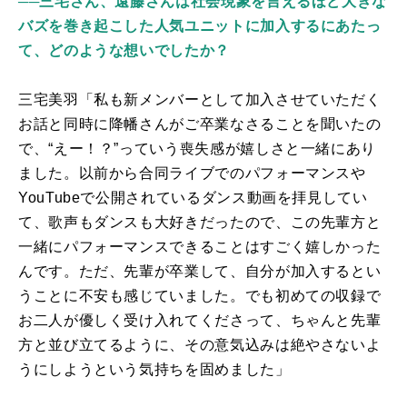
──三宅さん、遠藤さんは社会現象を言えるほど大きな
バズを巻き起こした人気ユニットに加入するにあたっ
て、どのような想いでしたか？
三宅美羽「私も新メンバーとして加入させていただく
お話と同時に降幡さんがご卒業なさることを聞いたの
で、“えー！？”っていう喪失感が嬉しさと一緒にあり
ました。以前から合同ライブでのパフォーマンスや
YouTube
で公開されているダンス動画を拝見してい
て、歌声もダンスも大好きだったので、この先輩方と
一緒にパフォーマンスできることはすごく嬉しかった
んです。ただ、先輩が卒業して、自分が加入するとい
うことに不安も感じていました。でも初めての収録で
お二人が優しく受け入れてくださって、ちゃんと先輩
方と並び立てるように、その意気込みは絶やさないよ
うにしようという気持ちを固めました」