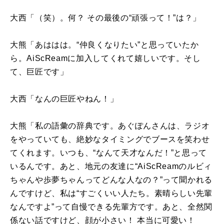
大西「（笑）。何？ その最後の“頑張って！”は？」
大熊「あははは。“仲良くなりたい”と思っていたか
ら。
AiScReam
に加入してくれて嬉しいです。そし
て、巨匠です」
大西「なんの巨匠やねん！」
大熊「私の語彙の辞典です。あぐぽんさんは、ラジオ
をやっていても、絶妙なタイミングでブースを笑わせ
てくれます。いつも、“なんて天才なんだ！”と思って
いるんです。あと、地元の友達に“
AiScReam
のルビィ
ちゃんや歩夢ちゃんってどんな人なの？”って聞かれる
んですけど、私は“すごくいい人たち。素晴らしい先輩
なんですよ”って自慢できる先輩方です。あと、全然関
係ない話ですけど、顔が小さい！ 本当に可愛い！