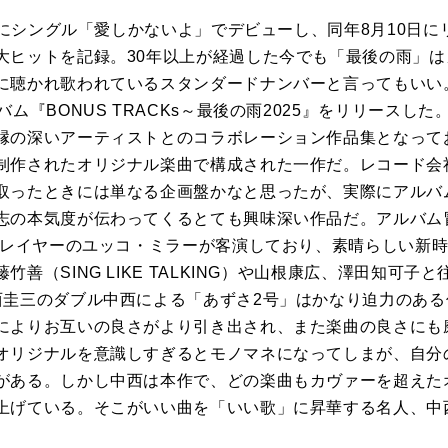
にシングル「愛しかないよ」でデビューし、同年
8
月
10
日に
大ヒットを記録。
30
年以上が経過した今でも「最後の雨」は
に聴かれ歌われているスタンダードナンバーと言ってもいい
バム『
BONUS TRACKs
～最後の雨
2025
』をリリースした
縁の深いアーティストとのコラボレーション作品集となって
制作されたオリジナル楽曲で構成された一作だ。レコード会
取ったときには単なる企画盤かなと思ったが、実際にアルバ
志の本気度が伝わってくるとても興味深い作品だ。アルバム
レイヤーのユッコ・ミラーが客演しており、素晴らしい新
藤竹善（
SING LIKE TALKING
）や山根康広、澤田知可子と
西圭三のダブル中西による「あずさ
2
号」はかなり迫力のある
によりお互いの良さがより引き出され、また楽曲の良さにも
オリジナルを意識しすぎるとモノマネになってしまが、自分
がある。しかし中西は本作で、どの楽曲もカヴァーを超えた
上げている。そこがいい曲を「いい歌」に昇華する名人、中