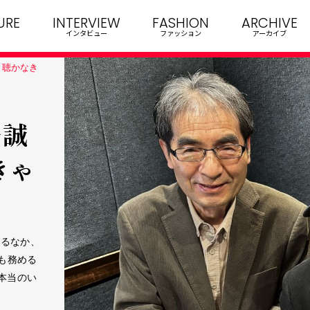
URE
INTERVIEW
FASHION
ARCHIVE
インタビュー
ファッション
アーカイブ
歌、聴かなき
一誠
きゃ
けるなか、
修も務める
本当のい