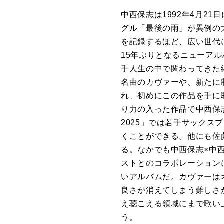
中西保志は
1992
年
4
月
21
日
グル「最後の雨」が異例の
を記録するほど、広い世代
15
年ぶりとなるニューアル
手人生の中で関わってきた
名曲のカヴァーや、新たに
れ、初めにこの作品を手に
り力の入った作品で中西保
2025
」では若手サックスプ
くことができる。他にも佐
る。なかでも中西保志×中
ストとのコラボレーション
いアルバムだ。カヴァーは
良さが消えてしまう難しさ
え聴こえる領域にまで歌い
う。