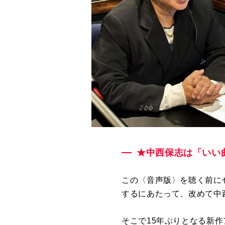
★中西保志は「いい
この〈音声版〉を聴く前に
するにあたって、改めて中
そこで
15
年ぶりとなる新作