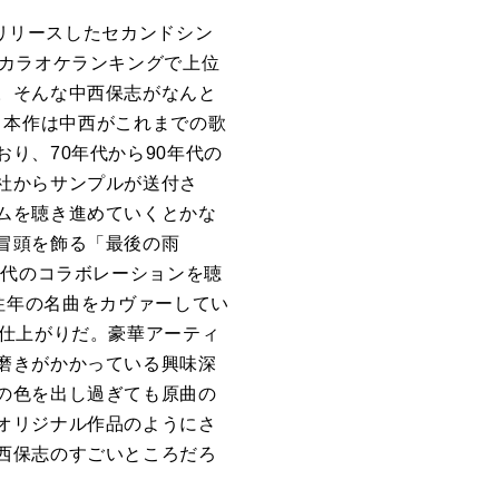
リリースしたセカンドシン
カラオケランキングで上位
。そんな中西保志がなんと
。本作は中西がこれまでの歌
おり、
70
年代から
90
年代の
社からサンプルが送付さ
ムを聴き進めていくとかな
冒頭を飾る「最後の雨
時代のコラボレーションを聴
往年の名曲をカヴァーしてい
仕上がりだ。豪華アーティ
磨きがかかっている興味深
の色を出し過ぎても原曲の
オリジナル作品のようにさ
西保志のすごいところだろ