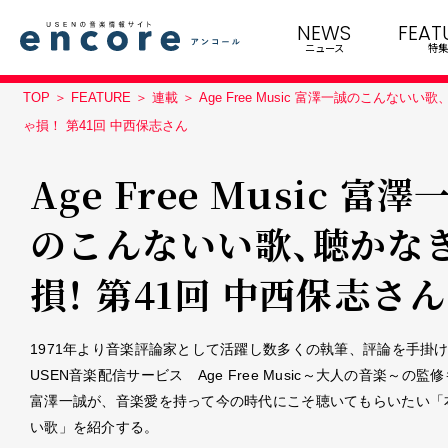
NEWS
FEAT
ニュース
特集
TOP
FEATURE
連載
Age Free Music 富澤一誠のこんないい
ゃ損！ 第41回 中西保志さん
Age Free Music 富澤
のこんないい歌、聴かな
損！ 第41回 中西保志さん
1971年より音楽評論家として活躍し数多くの執筆、評論を手掛
USEN音楽配信サービス Age Free Music～大人の音楽～の監
富澤一誠が、音楽愛を持って今の時代にこそ聴いてもらいたい「
い歌」を紹介する。