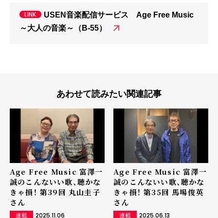
USEN音楽配信サービス Age Free Music
～大人の音楽～（B-55）
あわせて読みたい関連記事
Age Free Music 富澤一
Age Free Music 富澤一
誠のこんないい歌、聴かな
誠のこんないい歌、聴かな
きゃ損！ 第39回 丸山圭子
きゃ損！ 第35回 馬場俊英
さん
さん
2025.11.06
2025.06.13
連載
連載