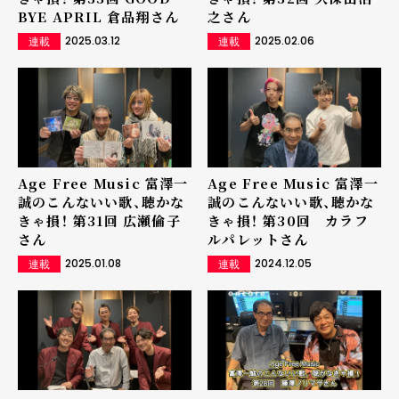
BYE APRIL 倉品翔さん
之さん
2025.03.12
2025.02.06
連載
連載
Age Free Music 富澤一
Age Free Music 富澤一
誠のこんないい歌、聴かな
誠のこんないい歌、聴かな
きゃ損！ 第31回 広瀬倫子
きゃ損！ 第30回 カラフ
さん
ルパレットさん
2025.01.08
2024.12.05
連載
連載