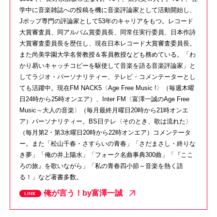
学中に音楽雑誌への投稿を機に音楽評論家として活動開始し、
Jポップ専門の評論家として53年のキャリアをもつ。レコード
大賞審査員、同アルバム賞委員長、同常任実行委員、日本作詩
大賞審査委員長を歴任し、現在日本レコード大賞審査委員長。
また尚美学園大学名誉教授＆客員教授なども務めている。「わ
かり易いキャッチコピーを駆使して音楽を語る音楽評論家」と
してラジオ・パーソナリティー、テレビ・コメンテーターとし
ても活躍中。現在FM NACK5〈Age Free Music !〉（毎週木曜
日24時から25時オンエア）、Inter FM〈富澤一誠のAge Free
Music～大人の音楽〉（毎月最終月曜日20時から21時オンエ
ア）パーソナリティー。BS日テレ〈そのとき、歌は流れた〉
（毎月第2・第3水曜日20時から22時オンエア）コメンテータ
ー。また「松山千春・さすらいの青春」「さだまさし・終りな
き夢」「俺の井上陽水」「フォーク名曲事典300曲」「『ここ
ろの旅』を歌いながら」「私の青春四小節～音楽を熱く語
る！」など著書多数。
俺が言う！by富澤一誠