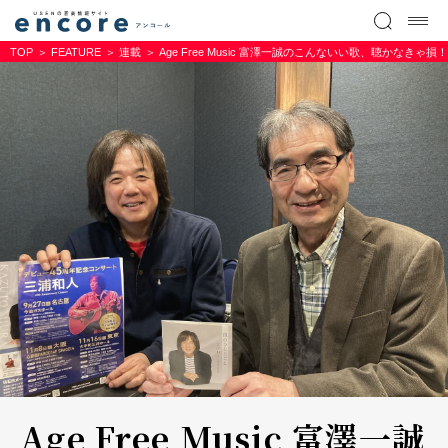
TOP
FEATURE
連載
Age Free Music 富澤一誠のこんないい歌、聴かなきゃ損
Age Free Music 富澤一誠