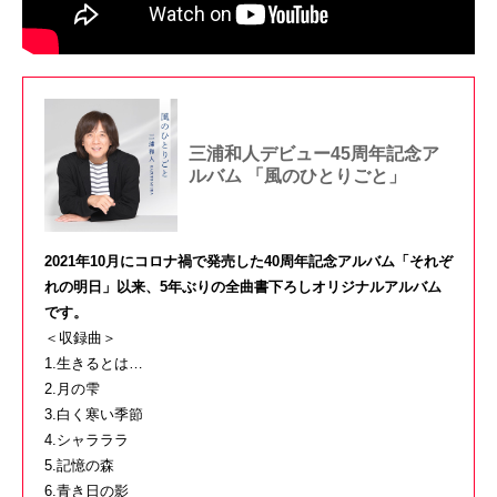
三浦和人デビュー45周年記念ア
ルバム 「風のひとりごと」
2021年10月にコロナ禍で発売した40周年記念アルバム「それぞ
れの明日」以来、5年ぶりの全曲書下ろしオリジナルアルバム
です。
＜収録曲＞
1.生きるとは…
2.月の雫
3.白く寒い季節
4.シャラララ
5.記憶の森
6.青き日の影