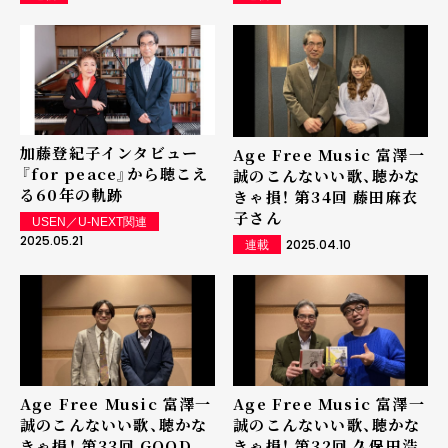
加藤登紀子インタビュー
Age Free Music 富澤一
――『for peace』から聴こえ
誠のこんないい歌、聴かな
る60年の軌跡
きゃ損！ 第34回 藤田麻衣
子さん
USEN／U-NEXT関連
2025.05.21
2025.04.10
連載
Age Free Music 富澤一
Age Free Music 富澤一
誠のこんないい歌、聴かな
誠のこんないい歌、聴かな
きゃ損！ 第33回 GOOD
きゃ損！ 第32回 久保田浩