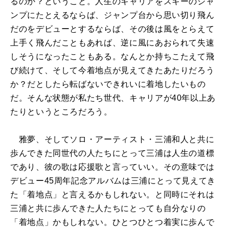
るのか？ということ。人生のキャリアをスキーのジャ
ンプにたとえるならば、ジャンプ台から思い切り飛ん
だのをデビューとするならば、その後は風をとらえて
上手く飛んだこともあれば、逆に風にあおられて失速
しそうになったこともある。なんとか持ちこたえて飛
び続けて、そして今着地点が見えてきたあたりだろう
か？だとしたら転ばないできれいに着地したいもの
だ。そんな状態が私たち世代、キャリアが
40
年以上あ
たりというところだろう。
雅夢、そしてソロ・アーティスト・三浦和人と共に
歩んできた同世代の人たちにとって三浦は人生の道標
であり、彼の歌は応援歌と言っていい。その意味では
デビュー
45
周年記念アルバムは三浦にとって見えてき
た「着地点」と言えるかもしれない。と同時にそれは
三浦と共に歩んできた人たちにとっても自分なりの
「着地点」かもしれない。ひとつひとつ着実に歩んで