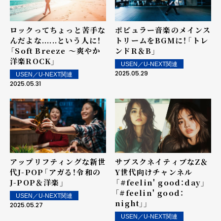
ロックってちょっと苦手な
ポピュラー音楽のメインス
んだよな......という人に！
トリームをBGMに！――「トレ
――「Soft Breeze ～爽やか
ンドR＆B」
洋楽ROCK」
USEN／U-NEXT関連
2025.05.29
USEN／U-NEXT関連
2025.05.31
アップリフティングな新世
サブスクネイティブなZ＆
代J-POP――「アガる！令和の
Y世代向けチャンネル
J-POP＆洋楽」
――「#feelin' good：day」
「#feelin' good：
USEN／U-NEXT関連
night」」
2025.05.27
USEN／U-NEXT関連