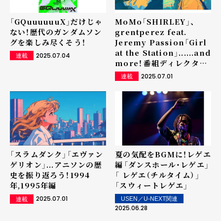
「GQuuuuuuX」だけじゃ
MoMo「SHIRLEY」、
ない！歴代のガンダムソン
grentperez feat.
グを楽しみ尽くそう！
Jeremy Passion「Girl
at the Station」......and
2025.07.04
連載
more！――番組ディレクター
のおすすめアーティスト＆
2025.07.01
連載
新曲をピックアップ
「スラムダンク」「エヴァン
夏の気配をBGMに！レゲエ
ゲリオン」...アニソンの歴
編――「ダンスホール・レゲエ」
史を振り返ろう！1994
「 レゲエ（チルタイム）」
年,1995年編
「スウィートレゲエ」
2025.07.01
USEN／U-NEXT関連
連載
2025.06.28