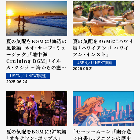
夏の気配をBGMに！海辺の
夏の気配をBGMに！ハワイ
風景編――「ネオ・サーフ・ミュ
編――「ハワイアン」「 ハワイ
ージック」「地中海
アン・インスト」
Cruising BGM」「イル
USEN／U-NEXT関連
カ・クジラ ～海からの癒し
2025.06.21
～」
USEN／U-NEXT関連
2025.06.24
夏の気配をBGMに！沖縄編
「セーラームーン」「幽☆遊
――「オキナワン・ポップス」
☆白書」...アニソンの歴史