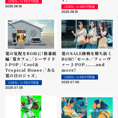
USEN／U-NEXT関連
2025.08.16
USEN／U-NEXT関連
2025.08.15
夏の気配をBGMに！新番組
夏のSALE商戦を勝ち抜く
編――「夏カフェ」「シーサイド
BGM！――「セール／フィーヴ
J-POP」「Cool＆
ァー J-POP」......and
Tropical House」「ある
more！
夏の日のジャズ」
USEN／U-NEXT関連
2025.07.05
USEN／U-NEXT関連
2025.07.08