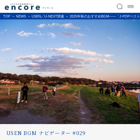
TOP
NEWS
USEN／U-NEXT関連
2025年秋のおすすめBGM――「J-POP
USEN BGM ナビゲーター #029