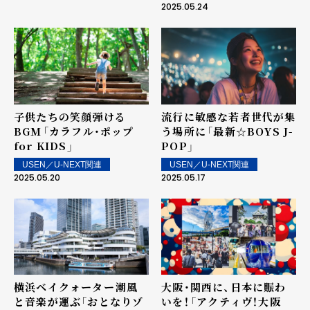
2025.05.24
子供たちの笑顔弾ける
流行に敏感な若者世代が集
BGM――「カラフル・ポップ
う場所に――「最新☆BOYS J-
for KIDS」
POP」
USEN／U-NEXT関連
USEN／U-NEXT関連
2025.05.20
2025.05.17
横浜ベイクォーター――潮風
大阪・関西に、日本に賑わ
と音楽が運ぶ「おとなりゾ
いを！――「アクティヴ！大阪