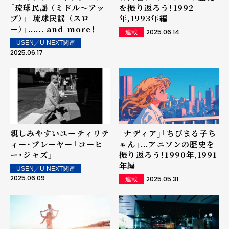
「琉球民謡 （ミドル～アッ
を振り返ろう！1992
プ）」「琉球民謡 （スロ
年,1993年編
ー）」...... and more！
2025.06.14
連載
USEN／U-NEXT関連
2025.06.17
親しみやすいユーティリテ
「ナディア」「ちびまる子ち
ィー・プレーヤー――「コーヒ
ゃん」...アニソンの歴史を
ー・ジャズ」
振り返ろう！1990年,1991
年編
USEN／U-NEXT関連
2025.06.09
2025.05.31
連載