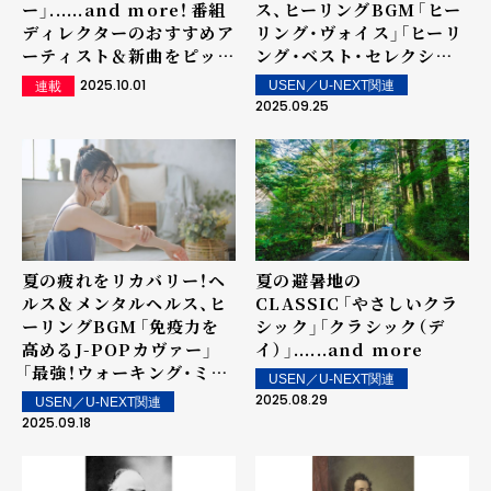
ー」......and more！――番組
ス、ヒーリングBGM――「ヒー
ディレクターのおすすめア
リング・ヴォイス」「ヒーリ
ーティスト＆新曲をピック
ング・ベスト・セレクショ
アップ
ン」「ミュージック・セラピ
2025.10.01
USEN／U-NEXT関連
連載
ー ～心の癒し～」
2025.09.25
夏の疲れをリカバリー！ヘ
夏の避暑地の
ルス＆メンタルヘルス、ヒ
CLASSIC――「やさしいクラ
ーリングBGM――「免疫力を
シック」「クラシック（デ
高めるJ-POPカヴァー」
イ）」......and more
「最強！ウォーキング・ミュ
USEN／U-NEXT関連
ージック」「シニアのため
2025.08.29
USEN／U-NEXT関連
のヒーリング」「テストス
2025.09.18
テロン・ミュージッ
ク」......and more！