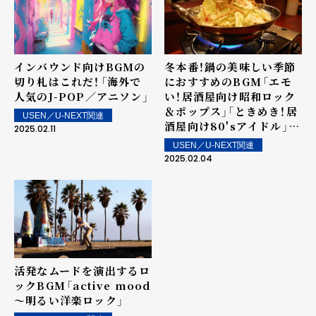
インバウンド向けBGMの
冬本番！鍋の美味しい季節
切り札はこれだ！――「海外で
におすすめのBGM――「エモ
人気のJ-POP／アニソン」
い！居酒屋向け昭和ロック
＆ポップス」「ときめき！居
USEN／U-NEXT関連
酒屋向け80'sアイドル」
2025.02.11
「JAPANESE CITY
USEN／U-NEXT関連
POP」
2025.02.04
活発なムードを演出するロ
ックBGM――「active mood
～明るい洋楽ロック」