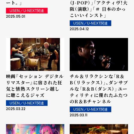
ート。」
（J-POP）」「アクティヴ！大
阪（演歌）」「＃ 日本のかっ
USEN／U-NEXT関連
こいいインスト」
2025.05.01
USEN／U-NEXT関連
2025.04.12
映画『セッション デジタル
チル＆リラクシンな「R＆
リマスター』に宿された狂
B（リラックス）」、ダンサブ
気と情熱――スクリーン越し
ルな「R＆B（ダンス）」――ユー
に聴こえるジャズ
ティリティに優れたふたつ
のR＆Bチャンネル
USEN／U-NEXT関連
2025.03.22
USEN／U-NEXT関連
2025.03.11