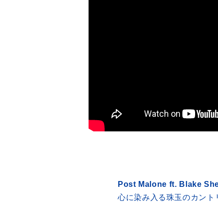
Post Malone ft. Blake S
心に染み入る珠玉のカント