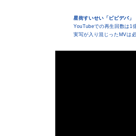
星街すいせい「ビビデバ」
YouTubeでの再生回数
実写が入り混じったMVは