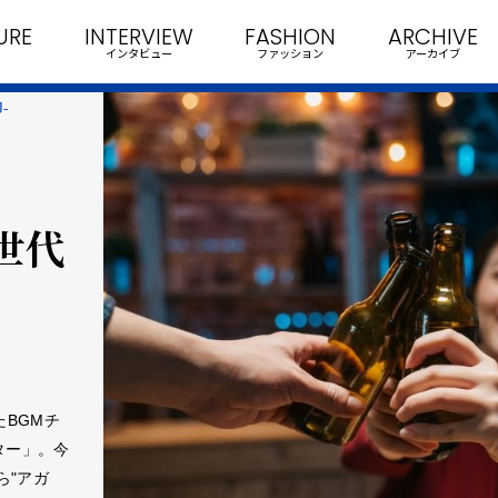
URE
INTERVIEW
FASHION
ARCHIVE
インタビュー
ファッション
アーカイブ
-
世代
BGMチ
ター」。今
ら"アガ