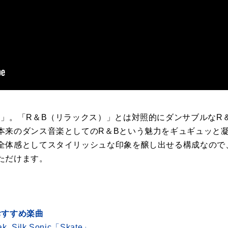
」。「R＆B（リラックス）」とは対照的にダンサブルなR＆
本来のダンス音楽としてのR＆Bという魅力をギュギュッと
全体感としてスタイリッシュな印象を醸し出せる構成なので
ただけます。
おすすめ楽曲
ak, Silk Sonic「Skate」