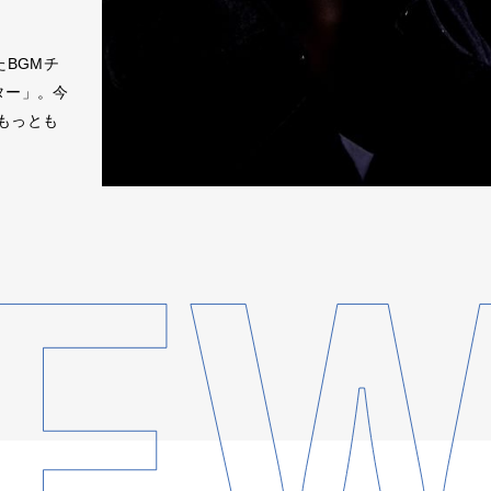
BGMチ
ター」。今
もっとも