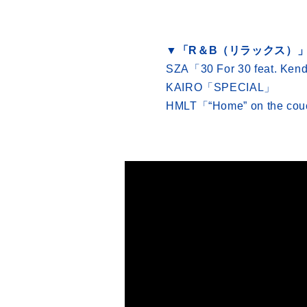
▼「R＆B（リラックス）
SZA「30 For 30 feat. Ken
KAIRO「SPECIAL」
HMLT「“Home” on the couc