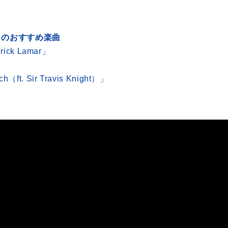
」のおすすめ楽曲
drick Lamar」
h（ft. Sir Travis Knight）」