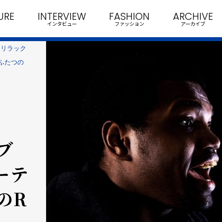
URE
INTERVIEW
FASHION
ARCHIVE
インタビュー
ファッション
アーカイブ
（リラック
ふたつの
＆
ブ
ユーテ
のR