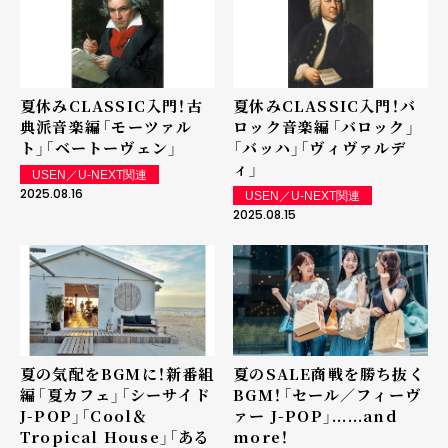
夏休みCLASSIC入門！古
夏休みCLASSIC入門！バ
典派音楽編――「モーツァル
ロック音楽編――「バロック」
ト」「ベートーヴェン」
「バッハ」「ヴィヴァルデ
ィ」
USEN／U-NEXT関連
2025.08.16
USEN／U-NEXT関連
2025.08.15
夏の気配をBGMに！新番組
夏のSALE商戦を勝ち抜く
編――「夏カフェ」「シーサイド
BGM！――「セール／フィーヴ
J-POP」「Cool＆
ァー J-POP」......and
Tropical House」「ある
more！