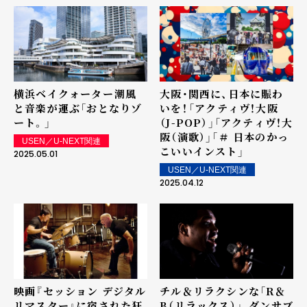
横浜ベイクォーター――潮風
大阪・関西に、日本に賑わ
と音楽が運ぶ「おとなりゾ
いを！――「アクティヴ！大阪
ート。」
（J-POP）」「アクティヴ！大
阪（演歌）」「＃ 日本のかっ
USEN／U-NEXT関連
こいいインスト」
2025.05.01
USEN／U-NEXT関連
2025.04.12
映画『セッション デジタル
チル＆リラクシンな「R＆
リマスター』に宿された狂
B（リラックス）」、ダンサブ