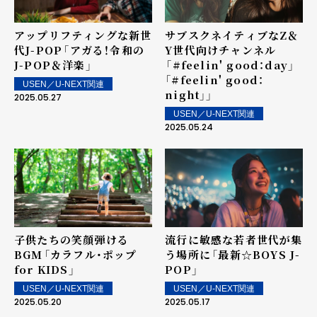
アップリフティングな新世
サブスクネイティブなZ＆
代J-POP――「アガる！令和の
Y世代向けチャンネル
J-POP＆洋楽」
――「#feelin' good：day」
「#feelin' good：
USEN／U-NEXT関連
night」」
2025.05.27
USEN／U-NEXT関連
2025.05.24
子供たちの笑顔弾ける
流行に敏感な若者世代が集
BGM――「カラフル・ポップ
う場所に――「最新☆BOYS J-
for KIDS」
POP」
USEN／U-NEXT関連
USEN／U-NEXT関連
2025.05.20
2025.05.17