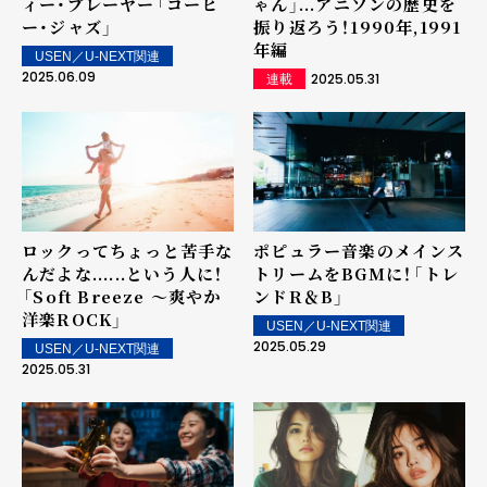
ィー・プレーヤー――「コーヒ
ゃん」...アニソンの歴史を
ー・ジャズ」
振り返ろう！1990年,1991
年編
USEN／U-NEXT関連
2025.06.09
2025.05.31
連載
ロックってちょっと苦手な
ポピュラー音楽のメインス
んだよな......という人に！
トリームをBGMに！――「トレ
――「Soft Breeze ～爽やか
ンドR＆B」
洋楽ROCK」
USEN／U-NEXT関連
2025.05.29
USEN／U-NEXT関連
2025.05.31