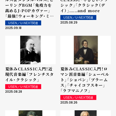
ーリングBGM――「免疫力を
シック」「クラシック（デ
高めるJ-POPカヴァー」
イ）」......and more
「最強！ウォーキング・ミュ
USEN／U-NEXT関連
ージック」「シニアのため
2025.08.29
USEN／U-NEXT関連
のヒーリング」「テストス
2025.09.18
テロン・ミュージッ
ク」......and more！
夏休みCLASSIC入門！近
夏休みCLASSIC入門！ロ
現代音楽編――「フレンチスタ
マン派音楽編――「シューベル
イル・クラシック」
ト」「ショパン」「ブラーム
ス」「チャイコフスキー」
USEN／U-NEXT関連
「ラフマニノフ」
2025.08.28
USEN／U-NEXT関連
2025.08.26