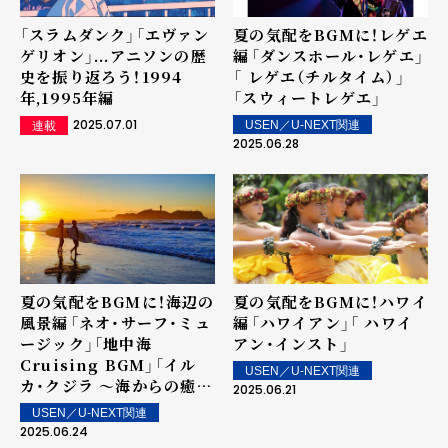
「スラムダンク」「エヴァン
夏の気配をBGMに！レゲエ
ゲリオン」...アニソンの歴
編――「ダンスホール・レゲエ」
史を振り返ろう！1994
「 レゲエ（チルタイム）」
年,1995年編
「スウィートレゲエ」
2025.07.01
USEN／U-NEXT関連
連載
2025.06.28
夏の気配をBGMに！海辺の
夏の気配をBGMに！ハワイ
風景編――「ネオ・サーフ・ミュ
編――「ハワイアン」「 ハワイ
ージック」「地中海
アン・インスト」
Cruising BGM」「イル
USEN／U-NEXT関連
カ・クジラ ～海からの癒し
2025.06.21
～」
USEN／U-NEXT関連
2025.06.24