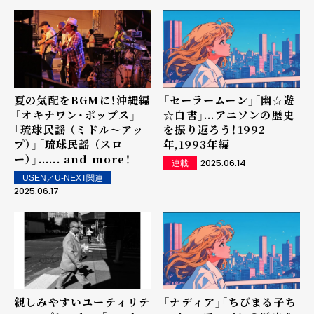
夏の気配をBGMに！沖縄編
「セーラームーン」「幽☆遊
――「オキナワン・ポップス」
☆白書」...アニソンの歴史
「琉球民謡 （ミドル～アッ
を振り返ろう！1992
プ）」「琉球民謡 （スロ
年,1993年編
ー）」...... and more！
2025.06.14
連載
USEN／U-NEXT関連
2025.06.17
親しみやすいユーティリテ
「ナディア」「ちびまる子ち