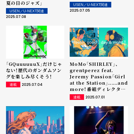
夏の日のジャズ」
USEN／U-NEXT関連
2025.07.05
USEN／U-NEXT関連
2025.07.08
「GQuuuuuuX」だけじゃ
MoMo「SHIRLEY」、
ない！歴代のガンダムソン
grentperez feat.
グを楽しみ尽くそう！
Jeremy Passion「Girl
at the Station」......and
2025.07.04
連載
more！――番組ディレクター
のおすすめアーティスト＆
2025.07.01
連載
新曲をピックアップ