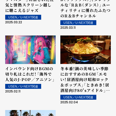
気と情熱――スクリーン越し
ルな「R＆B（ダンス）」――ユー
に聴こえるジャズ
ティリティに優れたふたつ
のR＆Bチャンネル
USEN／U-NEXT関連
2025.03.22
USEN／U-NEXT関連
2025.03.11
インバウンド向けBGMの
冬本番！鍋の美味しい季節
切り札はこれだ！――「海外で
におすすめのBGM――「エモ
人気のJ-POP／アニソン」
い！居酒屋向け昭和ロック
＆ポップス」「ときめき！居
USEN／U-NEXT関連
酒屋向け80'sアイドル」
2025.02.11
「JAPANESE CITY
USEN／U-NEXT関連
POP」
2025.02.04