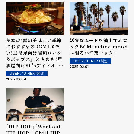
冬本番！鍋の美味しい季節
活発なムードを演出するロ
におすすめのBGM――「エモ
ックBGM――「active mood
い！居酒屋向け昭和ロック
～明るい洋楽ロック」
＆ポップス」「ときめき！居
USEN／U-NEXT関連
酒屋向け80'sアイドル」
2025.02.01
「JAPANESE CITY
USEN／U-NEXT関連
POP」
2025.02.04
「HIP HOP」「Workout
HIP HOP」「Chill HIP