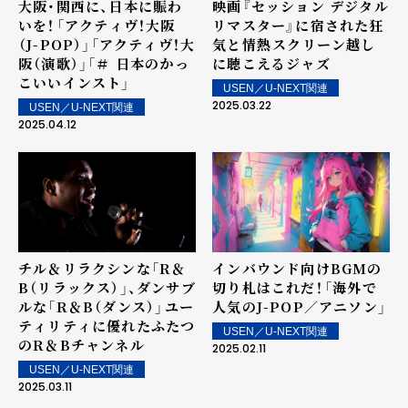
大阪・関西に、日本に賑わ
映画『セッション デジタル
いを！――「アクティヴ！大阪
リマスター』に宿された狂
（J-POP）」「アクティヴ！大
気と情熱――スクリーン越し
阪（演歌）」「＃ 日本のかっ
に聴こえるジャズ
こいいインスト」
USEN／U-NEXT関連
2025.03.22
USEN／U-NEXT関連
2025.04.12
チル＆リラクシンな「R＆
インバウンド向けBGMの
B（リラックス）」、ダンサブ
切り札はこれだ！――「海外で
ルな「R＆B（ダンス）」――ユー
人気のJ-POP／アニソン」
ティリティに優れたふたつ
USEN／U-NEXT関連
のR＆Bチャンネル
2025.02.11
USEN／U-NEXT関連
2025.03.11