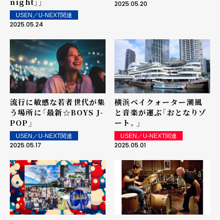
night」」
2025.05.20
USEN／U-NEXT関連
2025.05.24
流行に敏感な若者世代が集
横浜ベイクォーター――潮風
う場所に――「最新☆BOYS J-
と音楽が運ぶ「おとなりゾ
POP」
ート。」
USEN／U-NEXT関連
USEN／U-NEXT関連
2025.05.17
2025.05.01