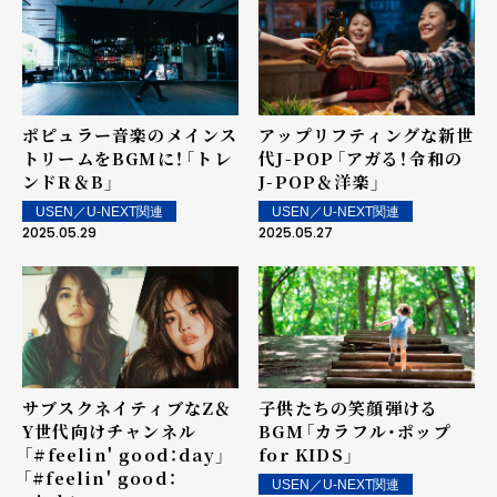
ポピュラー音楽のメインス
アップリフティングな新世
トリームをBGMに！――「トレ
代J-POP――「アガる！令和の
ンドR＆B」
J-POP＆洋楽」
USEN／U-NEXT関連
USEN／U-NEXT関連
2025.05.29
2025.05.27
サブスクネイティブなZ＆
子供たちの笑顔弾ける
Y世代向けチャンネル
BGM――「カラフル・ポップ
――「#feelin' good：day」
for KIDS」
「#feelin' good：
USEN／U-NEXT関連