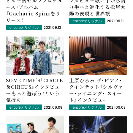
ビュー――初セルフプロデュ
ンタビュー――歌い手から語
ース・アルバム
り手へと進化する松尾太
『Gacharic Spin』をリ
陽の表現と世界観
リース！
2021.09.11
encoreオリジナル
2021.09.13
encoreオリジナル
SOMETIME'S『CIRCLE
上原ひろみ ザ・ピアノ・
＆CIRCUS』インタビュ
クインテット『シルヴァ
ー――もっと遊ぼう！という
ー・ライニング・ スイー
気持ち
ト』インタビュー
2021.09.08
2021.09.08
encoreオリジナル
encoreオリジナル