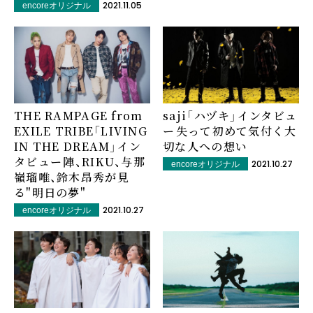
2021.11.05
encoreオリジナル
THE RAMPAGE from
saji「ハヅキ」インタビュ
EXILE TRIBE「LIVING
ー――失って初めて気付く大
IN THE DREAM」イン
切な人への想い
タビュー――陣、RIKU、与那
2021.10.27
encoreオリジナル
嶺瑠唯、鈴木昂秀が見
る"明日の夢"
2021.10.27
encoreオリジナル