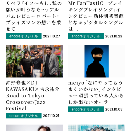
リベラ『イフ～もし、私の
Mr.FanTastiC 「ブレイ
願いが叶うなら～』アル
キングブレイジング」イ
バムレビュー――ロバート・
ンタビュー――新体制初音源
プライズマンの想いを乗
となるデジタルシングル
せて
は...
2021.10.27
2021.10.23
encoreオリジナル
encoreオリジナル
沖野修也×DJ
meiyo「なにやってもう
KAWASAKI×吉永祐介
まくいかない」インタビ
――Road to Tokyo
ュー――頑張っている人から
Crossover/Jazz
しか出ないオーラ
Festival
2021.10.08
encoreオリジナル
2021.10.21
encoreオリジナル