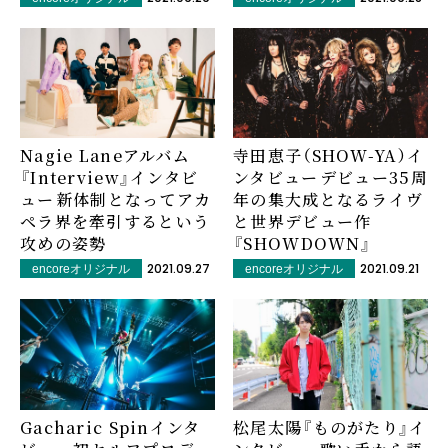
Nagie Laneアルバム
寺田恵子（SHOW-YA）イ
『Interview』インタビ
ンタビュー――デビュー35周
ュー――新体制となってアカ
年の集大成となるライヴ
ペラ界を牽引するという
と世界デビュー作
攻めの姿勢
『SHOWDOWN』
2021.09.27
2021.09.21
encoreオリジナル
encoreオリジナル
Gacharic Spinインタ
松尾太陽『ものがたり』イ