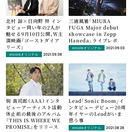
北村 諒×日向野 祥 イン
三浦風雅「MIURA
タビュー――同い年の2人が
FUGA Major debut
魅せる9月10日公開、Ｗ主
showcase in Zepp
演映画『ゴーストダイア
Haneda」――ライブレポ
リーズ』
2021.09.03
encoreオリジナル
2021.09.08
encoreオリジナル
與 真司郎（AAA）インタ
Lead「Sonic Boom」イ
ビュー――アーティスト活動
ンタビュー――デビュー20周
休止前の最後のアルバム
年イヤーのLeadがいま
『THIS IS WHERE WE
思う事
PROMISE』をリリース
2021.08.28
encoreオリジナル