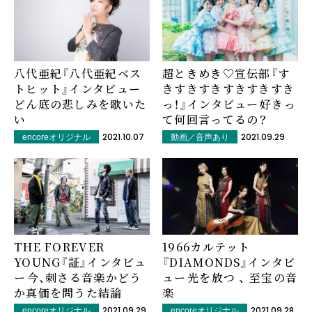
八代亜紀『八代亜紀ベス
超ときめき♡宣伝部『す
トヒット』インタビュー――
きすきすきすきすきすき
どん底の悲しみを歌いた
っ！』インタビュー――好きっ
い
て何回言ってるの？
2021.10.07
2021.09.29
encoreオリジナル
動画／音声あり
THE FOREVER
1966カルテット
YOUNG『証』インタビュ
『DIAMONDS』インタビ
ー――今、刺さる音楽かどう
ュー――光を放つ 、 至宝の音
か真価を問うた結論
楽
2021.09.29
2021.09.28
encoreオリジナル
encoreオリジナル