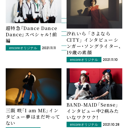
超特急『Dance Dance
汐れいら 「さよなら
Dance』スペシャル！――前
CITY」 インタビュー――シ
編
ンガー・ソングライター、
2021.11.11
encoreオリジナル
19歳の素顔
2021.11.10
encoreオリジナル
BAND-MAID「Sense」
三阪 咲「I am ME」イン
インタビュー――中2病みた
タビュー――夢はまだ叶って
いなワクワク！
ない
2021.10.28
encoreオリジナル