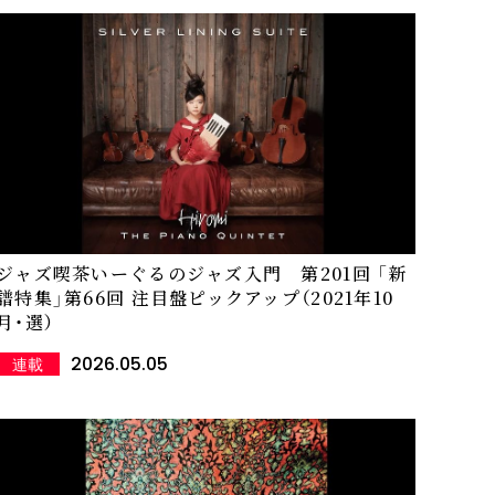
ジャズ喫茶いーぐるのジャズ入門 第201回 「新
譜特集」第66回 注目盤ピックアップ（2021年10
月・選）
2026.05.05
連載