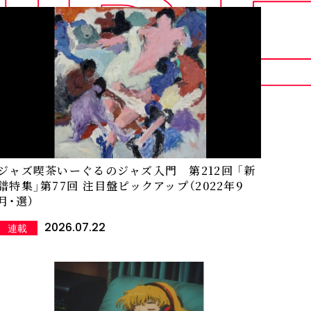
ジャズ喫茶いーぐるのジャズ入門 第212回 「新
譜特集」第77回 注目盤ピックアップ（2022年9
月・選）
2026.07.22
連載