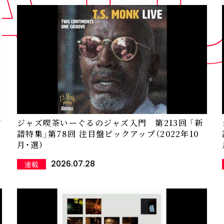
r
ジャズ喫茶いーぐるのジャズ入門 第213回 「新
譜特集」第78回 注目盤ピックアップ（2022年10
月・選）
2026.07.28
連載