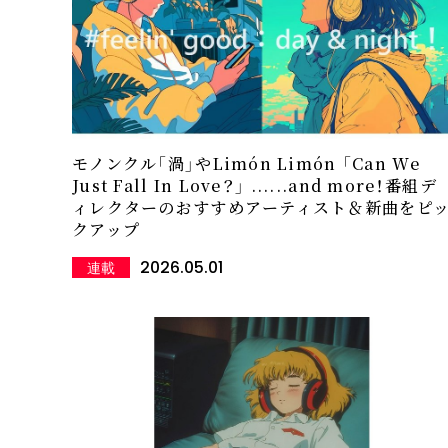
モノンクル「渦」やLimón Limón 「Can We
Just Fall In Love？」 ......and more！――番組デ
ィレクターのおすすめアーティスト＆新曲をピ
クアップ
2026.05.01
連載