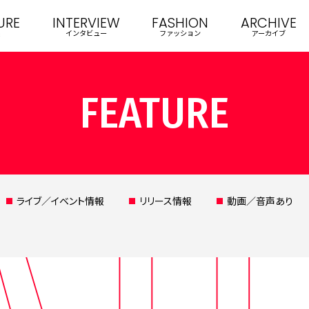
URE
INTERVIEW
FASHION
ARCHIVE
インタビュー
ファッション
アーカイブ
FEATURE
ライブ／イベント情報
リリース情報
動画／音声あり