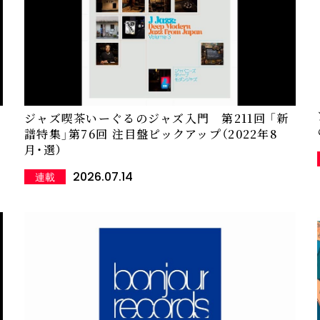
ジャズ喫茶いーぐるのジャズ入門 第211回 「新
譜特集」第76回 注目盤ピックアップ（2022年8
月・選）
2026.07.14
連載