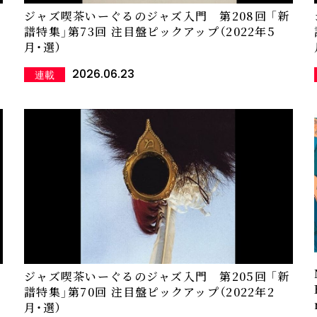
ジャズ喫茶いーぐるのジャズ入門 第208回 「新
譜特集」第73回 注目盤ピックアップ（2022年5
月・選）
2026.06.23
連載
ジャズ喫茶いーぐるのジャズ入門 第205回 「新
・
譜特集」第70回 注目盤ピックアップ（2022年2
月・選）