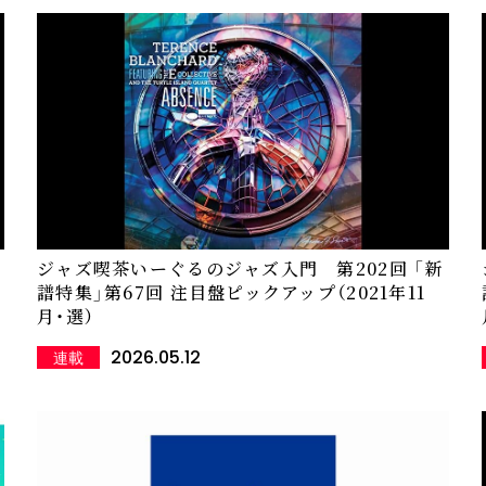
ジャズ喫茶いーぐるのジャズ入門 第202回 「新
譜特集」第67回 注目盤ピックアップ（2021年11
月・選）
2026.05.12
連載