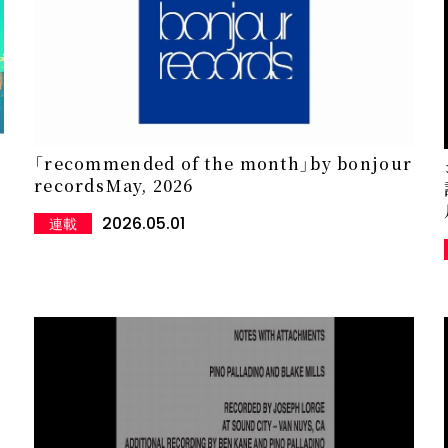
「recommended of the month」by bonjour
records――May, 2026
ッ
2026.05.01
連載