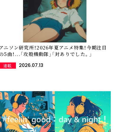
アニソン研究所！2026年夏アニメ特集！今期注目
の5曲！...「攻殻機動隊」「対ありでした。」
2026.07.13
連載