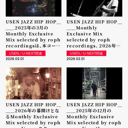
USEN JAZZ HIP HOP＿
USEN JAZZ HIP HOP＿
＿＿2025年の3月の
＿＿Monthly
Monthly Exclusive
Exclusive Mix
Mix selected by roph
selected by roph
recordingsは、本コーナ
recordings。2026年2
ーのディレクターでもあり
月はroph recordings
USEN／U-NEXT関連
USEN／U-NEXT関連
roph recordingsのレ
を代表するアーティストで
2026.03.01
2026.02.01
ーベル・マネージャーを務
あり、情景を音で描くサッ
めるKoizumi Takumi
クスプレイヤー／プロデュ
によるExclusive Mixを
ーサーのUyama Hiroto
放送中
によるExclusive Mixを
放送中
USEN JAZZ HIP HOP＿
USEN JAZZ HIP HOP＿
＿＿2026年の幕開けとな
＿＿2025年の12月の
るMonthly Exclusive
Monthly Exclusive
Mix selected by roph
Mix selected by roph