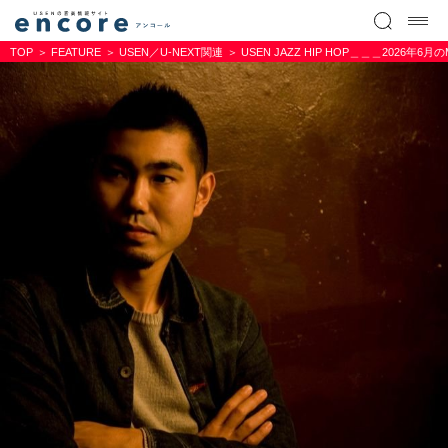
TOP
FEATURE
USEN／U-NEXT関連
USEN JAZZ HIP HOP＿＿＿2026年6月のMo