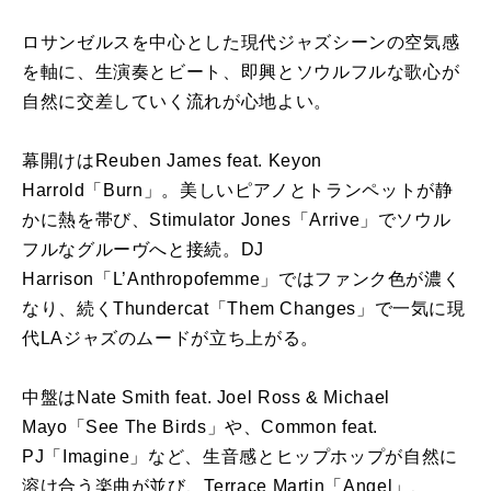
ロサンゼルスを中心とした現代ジャズシーンの空気感
を軸に、生演奏とビート、即興とソウルフルな歌心が
自然に交差していく流れが心地よい。
幕開けはReuben James feat. Keyon
Harrold「Burn」。美しいピアノとトランペットが静
かに熱を帯び、Stimulator Jones「Arrive」でソウル
フルなグルーヴへと接続。DJ
Harrison「L’Anthropofemme」ではファンク色が濃く
なり、続くThundercat「Them Changes」で一気に現
代LAジャズのムードが立ち上がる。
中盤はNate Smith feat. Joel Ross & Michael
Mayo「See The Birds」や、Common feat.
PJ「Imagine」など、生音感とヒップホップが自然に
溶け合う楽曲が並び、Terrace Martin「Angel」、