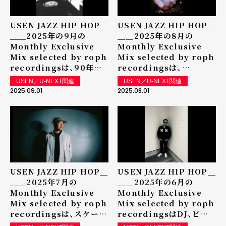
USEN JAZZ HIP HOP＿
USEN JAZZ HIP HOP＿
＿＿2025年の9月の
＿＿2025年の8月の
Monthly Exclusive
Monthly Exclusive
Mix selected by roph
Mix selected by roph
recordingsは、90年代
recordingsは、
からストリー トカルチャ
nujabesが経営する渋谷
USEN／U-NEXT関連
USEN／U-NEXT関連
ーに没頭し、その類まれな
宇多川のレコードショップ
2025.09.01
2025.08.01
るセンスと膨大なライブラ
「Guinness Records」
リから他とは一線を画す
でスタッフを務め、DJとし
DJ yucciによる
ても全国で活躍し、現在は
Exclusive Mixを放送中
駒沢の居酒屋「KITEN」の
店主でもあるDJ TSUによ
るExclusive Mixを放送
中
USEN JAZZ HIP HOP＿
USEN JAZZ HIP HOP＿
＿＿2025年7月の
＿＿2025年の6月の
Monthly Exclusive
Monthly Exclusive
Mix selected by roph
Mix selected by roph
recordingsは、スケータ
recordingsはDJ、ビー
ーとして広く知られ、DJと
トメイカーとして活躍する