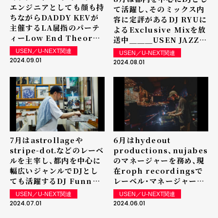
エンジニアとしても顔も持
て活躍し、そのミックス内
ちながらDADDY KEVが
容に定評があるDJ RYUに
主催するLA屈指のパーテ
よるExclusive Mixを放
ィーLow End Theory
送中＿＿＿USEN JAZZ
に出演するなど、ビートメ
HIP HOP
USEN／U-NEXT関連
USEN／U-NEXT関連
イカーとしても実力を発揮
2024.09.01
2024.08.01
するKABEYAMによる
Exclusive Mixを放送中
＿＿＿USEN JAZZ HIP
HOP
7月はastrollageや
6月はhydeout
stripe-dot.などのレーベ
productions、nujabes
ルを主宰し、都内を中心に
のマネージャーを務め、現
幅広いジャンルでDJとし
在roph recordingsで
ても活躍するDJ Funnel
レーベル・マネージャーを
によるExclusive Mixを
務めるKoizumi
USEN／U-NEXT関連
USEN／U-NEXT関連
放送中＿＿＿USEN JAZZ
Takumiによる
2024.07.01
2024.06.01
HIP HOP
Exclusive Mixを放送中