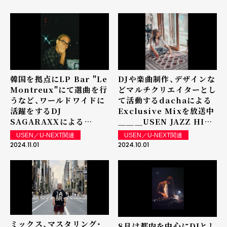
Exclusive Mixを放送中
Exclusive Mixを放送中
＿＿＿USEN JAZZ HIP
＿＿＿USEN JAZZ HIP
HOP
HOP
韓国を拠点にLP Bar "Le
DJや楽曲制作、デザインな
Montreux"にて選曲を行
どマルチクリエイターとし
うなど、ワールドワイドに
て活動するdachaによる
活躍をするDJ
Exclusive Mixを放送中
SAGARAXXによる
＿＿＿USEN JAZZ HIP
Exclusive Mixを放送中
HOP
USEN／U-NEXT関連
USEN／U-NEXT関連
＿＿＿USEN JAZZ HIP
2024.11.01
2024.10.01
HOP
ミックス、マスタリング・
8月は都内を中心にDJとし