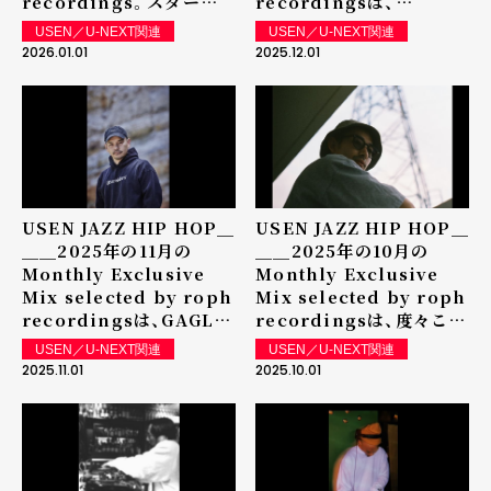
recordings。スタート
recordingsは、
はJAZZとレコードカルチ
nujabes直系の美学を継
USEN／U-NEXT関連
USEN／U-NEXT関連
ャーを軸に、深い音楽知識
ぎ、静謐で深いビートを生
2026.01.01
2025.12.01
で空間をデザインするDJ、
み出すFKによる
TOMITAによる
Exclusive Mixを放送中
Exclusive Mixを放送
中。
USEN JAZZ HIP HOP＿
USEN JAZZ HIP HOP＿
＿＿2025年の11月の
＿＿2025年の10月の
Monthly Exclusive
Monthly Exclusive
Mix selected by roph
Mix selected by roph
recordingsは、GAGLE
recordingsは、度々この
のメンバー であり、ソロと
コーナーでミックスを披露
USEN／U-NEXT関連
USEN／U-NEXT関連
しても世界的に高い評価を
してくれている気鋭のビー
2025.11.01
2025.10.01
得ているMitsu the
トメイカーのtajima hal
BeatsによるExclusive
によるExclusive Mixを
Mixを放送中
放送中。