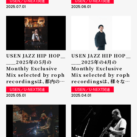
USEN／U-NEXT関連
USEN／U-NEXT関連
しても素晴らしい選曲を聞
DJ RUOによる
2025.07.01
2025.06.01
かせてくれるTOMY-NT
Exclusive Mixを放送
によるExclusive Mixを
中。
放送中
USEN JAZZ HIP HOP＿
USEN JAZZ HIP HOP＿
＿＿2025年の5月の
＿＿2025年の4月の
Monthly Exclusive
Monthly Exclusive
Mix selected by roph
Mix selected by roph
recordingsは、都内の老
recordingsは、様々なイ
舗 club bar FAMILYの
ベントで引くて数多の実力
USEN／U-NEXT関連
USEN／U-NEXT関連
Managerであり自身も
派DJ DJ KENTAによる
2025.05.01
2025.04.01
DJとして活躍するDJ
Exclusive Mixを放送中
TKYMによるExclusive
Mixを放送中