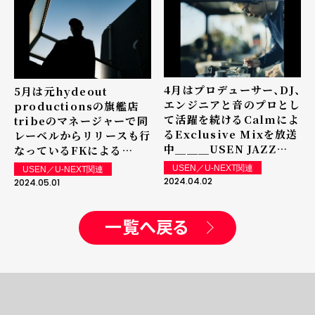
＿＿＿USEN JAZZ HIP
HOP
4月はプロデューサー、DJ、
5月は元hydeout
エンジニアと音のプロとし
productionsの旗艦店
て活躍を続けるCalmによ
tribeのマネージャーで同
るExclusive Mixを放送
レーベルからリリースも行
中＿＿＿USEN JAZZ
なっているFKによる
HIP HOP
Exclusive Mixを放送中
USEN／U-NEXT関連
USEN／U-NEXT関連
＿＿＿USEN JAZZ HIP
2024.04.02
2024.05.01
HOP
一覧へ戻る