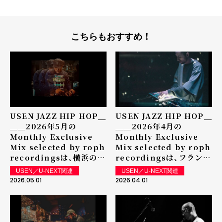
こちらもおすすめ！
USEN JAZZ HIP HOP＿
USEN JAZZ HIP HOP＿
＿＿2026年5月の
＿＿2026年4月の
Monthly Exclusive
Monthly Exclusive
Mix selected by roph
Mix selected by roph
recordingsは、横浜のグ
recordingsは、フランス
ルーヴを背負い、Hip
のビートメイカーで昨年の
USEN／U-NEXT関連
USEN／U-NEXT関連
Hopを軸にカルチャーへ
Rob-O (InI)とのリリー
2026.05.01
2026.04.01
の恩返しを体現するDJ
スも記憶に新しいLex
SQUAREによる
(de Kalhex)による
Exclusive Mixを放送中
Exclusive Mixを放送中