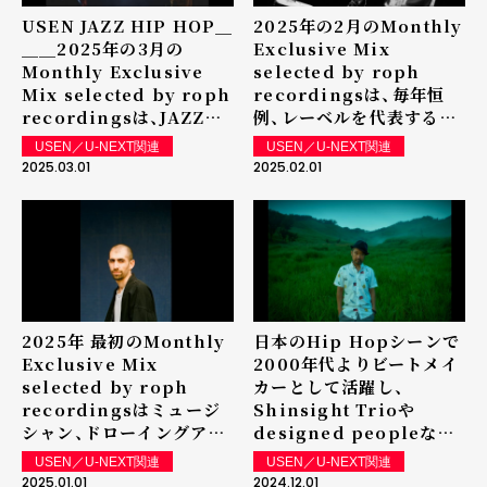
USEN JAZZ HIP HOP＿
2025年の2月のMonthly
＿＿2025年の3月の
Exclusive Mix
Monthly Exclusive
selected by roph
Mix selected by roph
recordingsは、毎年恒
recordingsは、JAZZを
例、レーベルを代表する
中心に過去の名曲から現行
Uyama Hirotoによる
USEN／U-NEXT関連
USEN／U-NEXT関連
のJAZZまでをたっぷり詰
Exclusive Mixを放送中
2025.03.01
2025.02.01
め 込んだKoizumi
＿＿＿USEN JAZZ HIP
Takumiによる
HOP
Exclusive Mixを放送中
2025年 最初のMonthly
日本のHip Hopシーンで
Exclusive Mix
2000年代よりビートメイ
selected by roph
カーとして活躍し、
recordingsはミュージ
Shinsight Trioや
シャン、ドローイングアー
designed peopleなど
ティストとしても活躍する
様々な名義でも活躍してき
USEN／U-NEXT関連
USEN／U-NEXT関連
Lex (de Kalhex)による
たShin-Skiによる
2025.01.01
2024.12.01