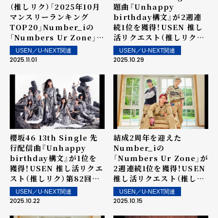
（推しリク）「2025年10月
題曲『Unhappy
マンスリーランキング
birthday構文』が2週連
TOP20」Number_iの
続1位を獲得！USEN 推し
「Numbers Ur Zone」が
活リクエスト（推しリク）
1位！最新作から合計4曲が
第83回 「ウィークリーラ
USEN／U-NEXT関連
USEN／U-NEXT関連
ランクイン！
ンキング」を発表！～ 上位
2025.11.01
2025.10.29
ランクイン楽曲は街中・店
内で配信！
櫻坂46 13th Single 先
結成2周年を迎えた
行配信曲『Unhappy
Number_iの
birthday構文』が1位を
「Numbers Ur Zone」が
獲得！USEN 推し活リクエ
2週連続1位を獲得！USEN
スト（推しリク）第82回
推し活リクエスト（推しリ
「ウィークリーランキン
ク）第81回 「ウィークリー
USEN／U-NEXT関連
USEN／U-NEXT関連
グ」を発表！～ 上位ランク
ランキング」を発表！～ 上
2025.10.22
2025.10.15
イン楽曲は街中・店内で配
位ランクイン楽曲は街中・