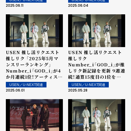
クイン楽曲は街中・店内で
「ウィークリーランキン
2025.06.11
2025.06.04
配信！
グ」を発表～ 上位ランクイ
ン楽曲は街中・店内で配
信！
USEN 推し活リクエスト
USEN 推し活リクエスト
推しリク 「2025年5月マ
推しリク
ンスリーランキング」
Number_i「GOD_i」が推
Number_i「GOD_i」が4
しリク新記録を更新 9週連
か月連続1位！アーティスト
続！通算15度目の1位を獲
としては6か月連続の1位
得！ 第61回 「ウィークリー
USEN／U-NEXT関連
USEN／U-NEXT関連
を記録！
ランキング」を発表～ 上位
2025.06.01
2025.05.28
ランクイン楽曲は街中・店
内で配信！