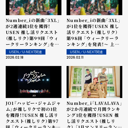
Number_iの新曲「3XL」
Number_iの新曲「3XL」
が2週連続1位を獲得！
が1位を獲得！USEN 推し
USEN 推し活リクエスト
活リクエスト（推しリク）
（推しリク）第99回 「ウィ
第98回 「ウィークリーラ
ークリーランキング」を発
ンキング」を発表！～ 上位
表！～ 上位ランクイン楽曲
ランクイン楽曲は2月14日
USEN／U-NEXT関連
USEN／U-NEXT関連
は2月21日（土）より街中・
（土）より街中・店内で配信
2026.02.18
2026.02.11
店内で配信
JO1『ハッピー・ジャムジャ
Number_i「LAVALAVA」
ム』が推しリクで初の1位
が2か月連続で月間ランキ
を獲得！！USEN 推し活リ
ング1位を獲得！USEN 推
クエスト（推しリク）第97
し活リクエスト（推しリ
回 「ウィークリーランキン
ク） 「1月マンスリーランキ