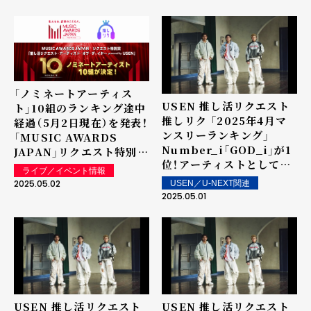
ン楽曲は街中・店内で配
で配信！
信！
「ノミネートアーティス
USEN 推し活リクエスト
ト」10組のランキング途中
推しリク 「2025年4月マ
経過（5月2日現在）を発表！
ンスリーランキング」
「MUSIC AWARDS
Number_i「GOD_i」が1
JAPAN」リクエスト特別賞
位！アーティストとしては
「推し活リクエスト・アー
ライブ／イベント情報
5か月連続の1位を記録！
ティスト・オブ・ザ・イヤー
2025.05.02
USEN／U-NEXT関連
powered by USEN」
2025.05.01
USEN 推し活リクエスト
USEN 推し活リクエスト