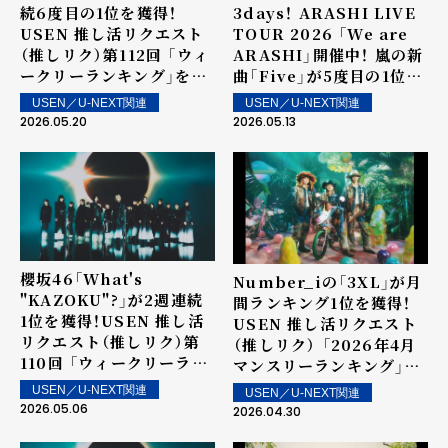
続6度目の1位を獲得！
3days！ ARASHI LIVE
USEN 推し活リクエスト
TOUR 2026 「We are
（推しリク）第112回 「ウィ
ARASHI」開催中！ 嵐の新
ークリーランキング」を発
曲「Five」が5度目の1位を
表！～ 上位ランクイン楽曲
獲得！USEN 推し活リクエ
USEN／U-NEXT関連
USEN／U-NEXT関連
は5月23日（土）より街中・
スト（推しリク）第111回
2026.05.20
2026.05.13
店内で配信
「ウィークリーランキン
グ」を発表！～ 上位ランク
イン楽曲は5月16日（土）よ
り街中・店内で配信
櫻坂46「What's
Number_iの「3XL」が月
"KAZOKU"?」が2週連続
間ランキング1位を獲得！
1位を獲得！USEN 推し活
USEN 推し活リクエスト
リクエスト（推しリク）第
（推しリク） 「2026年4月
110回 「ウィークリーラン
マンスリーランキング」を
キング」を発表！～ 上位ラ
発表！
USEN／U-NEXT関連
USEN／U-NEXT関連
ンクイン楽曲は5月9日
2026.05.06
2026.04.30
（土）より街中・店内で配信