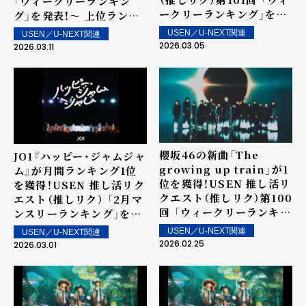
「ウィークリーランキン
ークリーランキング」を発
グ」を発表！～ 上位ランク
表！～ 上位ランクイン楽曲
イン楽曲は3月14日（土）よ
USEN／U-NEXT関連
USEN／U-NEXT関連
は3月7日（土）より街中・店
り街中・店内で配信
2026.03.05
2026.03.11
内で配信
櫻坂46の新曲「The
JO1『ハッピー・ジャムジャ
growing up train」が1
ム』が月間ランキング1位
位を獲得！USEN 推し活リ
を獲得！USEN 推し活リク
クエスト（推しリク）第100
エスト（推しリク） 「2月マ
回 「ウィークリーランキン
ンスリーランキング」を発
グ」を発表！～ 上位ランク
表！
USEN／U-NEXT関連
USEN／U-NEXT関連
イン楽曲は2月28日（土）
2026.02.25
2026.03.01
より街中・店内で配信