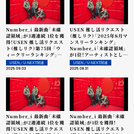
Number_i 最新曲「未確
USEN 推し活リクエスト
認領域」が3週連続 1位を獲
（推しリク）「2025年8月マ
得！USEN 推し活リクエス
ンスリーランキング」
ト（推しリク）第75回 「ウ
Number_i「未確認領域」
ィークリーランキング」を
が1位！アーティストとして
発表！～ 上位ランクイン楽
は9か月連続の1位を記録！
USEN／U-NEXT関連
USEN／U-NEXT関連
曲は街中・店内で配信！
2025.09.03
2025.08.31
Number_i 最新曲「未確
Number_i 最新曲「未確
認領域」が2週連続 1位を獲
認領域」が1位を獲得！
得！USEN 推し活リクエス
USEN 推し活リクエスト