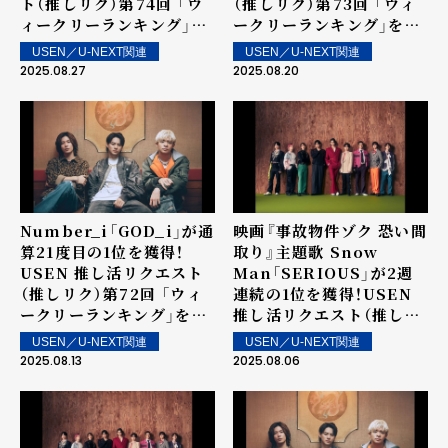
ト（推しリク）第74回 「ウ
（推しリク）第73回 「ウィ
ィークリーランキング」を
ークリーランキング」を発
発表！～ 上位ランクイン楽
表！～ 上位ランクイン楽曲
USEN／U-NEXT関連
USEN／U-NEXT関連
曲は街中・店内で配信！
は街中・店内で配信！
2025.08.27
2025.08.20
Number_i「GOD_i」が通
映画『事故物件ゾク 恐い間
算21度目の1位を獲得！
取り』主題歌 Snow
USEN 推し活リクエスト
Man「SERIOUS」が2週
（推しリク）第72回 「ウィ
連続の1位を獲得！USEN
ークリーランキング」を発
推し活リクエスト（推しリ
表！～ 上位ランクイン楽曲
ク）第71回 「ウィークリー
USEN／U-NEXT関連
USEN／U-NEXT関連
は街中・店内で配信！
ランキング」を発表！～ 上
2025.08.13
2025.08.06
位ランクイン楽曲は街中・
店内で配信！