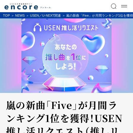
TOP
NEWS
USEN／U-NEXT関連
嵐の新曲「Five」が月間ランキング1位を獲得
嵐の新曲「Five」が月間ラ
ンキング1位を獲得！USEN
推し活リクエスト（推しリ