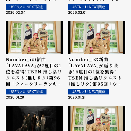
グ」を発表！～ 上位ランク
ング」を発表！
USEN／U-NEXT関連
USEN／U-NEXT関連
イン楽曲は2月7日（土）よ
2026.02.04
2026.02.01
り街中・店内で配信
Number_iの新曲
Number_iの新曲
「LAVALAVA」が7度目の1
「LAVALAVA」が返り咲
位を獲得！USEN 推し活リ
き！6度目の1位を獲得！
クエスト（推しリク）第96
USEN 推し活リクエスト
回 「ウィークリーランキン
（推しリク）第95回 「ウィ
グ」を発表！～ 上位ランク
ークリーランキング」を発
USEN／U-NEXT関連
USEN／U-NEXT関連
イン楽曲は1月31日（土）よ
表！～ 上位ランクイン楽曲
2026.01.28
2026.01.21
り街中・店内で配信
は1月24日（土）より街中・
店内で配信