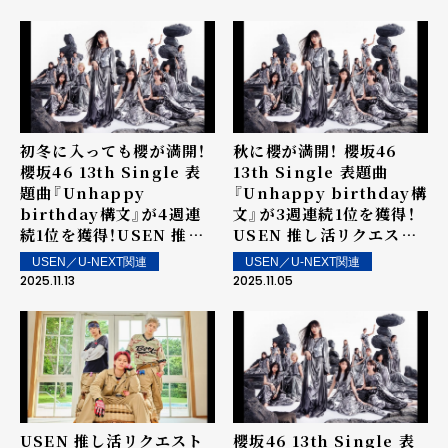
店内で配信！
で配信！
初冬に入っても櫻が満開！
秋に櫻が満開！ 櫻坂46
櫻坂46 13th Single 表
13th Single 表題曲
題曲『Unhappy
『Unhappy birthday構
birthday構文』が4週連
文』が3週連続1位を獲得！
続1位を獲得！USEN 推し
USEN 推し活リクエスト
活リクエスト（推しリク）
（推しリク）第84回 「ウィ
USEN／U-NEXT関連
USEN／U-NEXT関連
第85回 「ウィークリーラ
ークリーランキング」を発
2025.11.13
2025.11.05
ンキング」を発表！～ 上位
表！～ 上位ランクイン楽曲
ランクイン楽曲は街中・店
は街中・店内で配信！
内で配信！
USEN 推し活リクエスト
櫻坂46 13th Single 表