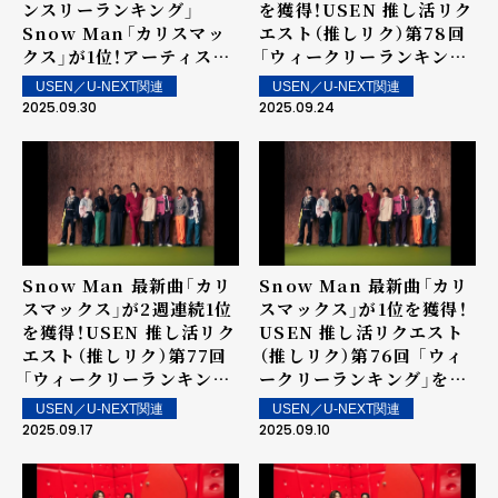
ンスリーランキング」
を獲得！USEN 推し活リク
Snow Man「カリスマッ
エスト（推しリク）第78回
クス」が1位！アーティスト
「ウィークリーランキン
としては初のマンスリー1
グ」を発表！～ 上位ランク
USEN／U-NEXT関連
USEN／U-NEXT関連
位を獲得！
イン楽曲は街中・店内で配
2025.09.30
2025.09.24
信！
Snow Man 最新曲「カリ
Snow Man 最新曲「カリ
スマックス」が2週連続1位
スマックス」が1位を獲得！
を獲得！USEN 推し活リク
USEN 推し活リクエスト
エスト（推しリク）第77回
（推しリク）第76回 「ウィ
「ウィークリーランキン
ークリーランキング」を発
グ」を発表！～ 上位ランク
表！～ 上位ランクイン楽曲
USEN／U-NEXT関連
USEN／U-NEXT関連
イン楽曲は街中・店内で配
は街中・店内で配信！
2025.09.17
2025.09.10
信！