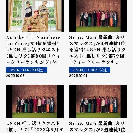
信！
店内で配信！
Number_i 「Numbers
Snow Man 最新曲「カリ
Ur Zone」が1位を獲得！
スマックス」が4週連続1位
USEN 推し活リクエスト
を獲得！USEN 推し活リク
（推しリク）第80回 「ウィ
エスト（推しリク）第79回
ークリーランキング」を発
「ウィークリーランキン
表！～ 上位ランクイン楽曲
グ」を発表！～ 上位ランク
USEN／U-NEXT関連
USEN／U-NEXT関連
は街中・店内で配信！
イン楽曲は街中・店内で配
2025.10.08
2025.10.01
信！
USEN 推し活リクエスト
Snow Man 最新曲「カリ
（推しリク）「2025年9月マ
スマックス」が3週連続1位