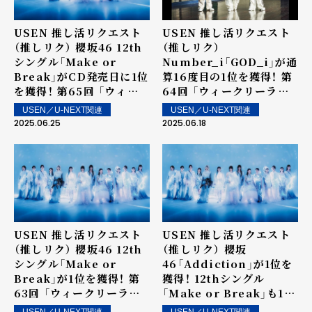
USEN 推し活リクエスト
USEN 推し活リクエスト
（推しリク） 櫻坂46 12th
（推しリク）
シングル「Make or
Number_i「GOD_i」が通
Break」がCD発売日に1位
算16度目の1位を獲得！ 第
を獲得！ 第65回 「ウィー
64回 「ウィークリーラン
クリーランキング」を発表
キング」を発表～ 上位ラン
USEN／U-NEXT関連
USEN／U-NEXT関連
～ 上位ランクイン楽曲は
クイン楽曲は街中・店内で
2025.06.25
2025.06.18
街中・店内で配信！
配信！
USEN 推し活リクエスト
USEN 推し活リクエスト
（推しリク） 櫻坂46 12th
（推しリク） 櫻坂
シングル「Make or
46「Addiction」が1位を
Break」が1位を獲得！ 第
獲得！ 12thシングル
63回 「ウィークリーラン
「Make or Break」も15
キング」を発表～ 上位ラン
位にランクイン！第62回
USEN／U-NEXT関連
USEN／U-NEXT関連