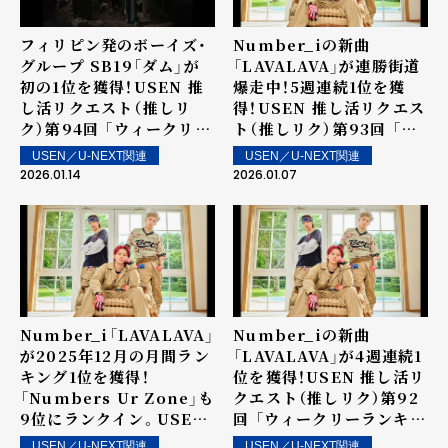
フィリピン発のボーイズ・
Number_iの新曲
グループ SB19「ダム」が
「LAVALAVA」が連勝街道
初の1位を獲得！USEN 推
爆走中！5週連続1位を獲
し活リクエスト（推しリ
得！USEN 推し活リクエス
ク）第94回 「ウィークリー
ト（推しリク）第93回 「ウ
ランキング」を発表！～ 上
ィークリーランキング」を
USEN／U-NEXT関連
USEN／U-NEXT関連
位ランクイン楽曲は1月17
発表！～ 上位ランクイン楽
2026.01.14
2026.01.07
日（土）より街中・店内で配
曲は1月10日（土）より街
信
中・店内で配信
Number_i「LAVALAVA」
Number_iの新曲
が2025年12月の月間ラン
「LAVALAVA」が4週連続1
キング1位を獲得！
位を獲得！USEN 推し活リ
「Numbers Ur Zone」も
クエスト（推しリク）第92
9位にランクイン。USEN
回 「ウィークリーランキン
推し活リクエスト（推しリ
グ」を発表！～ 上位ランク
USEN／U-NEXT関連
USEN／U-NEXT関連