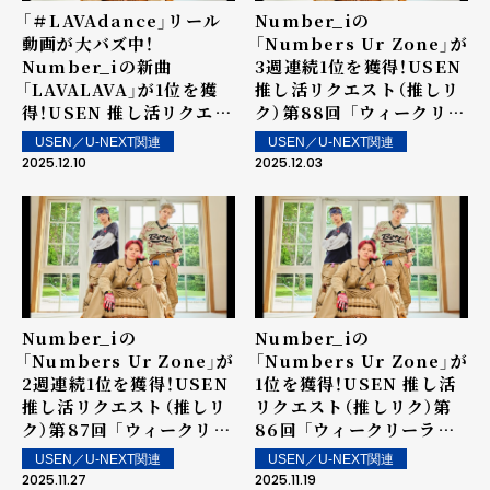
「＃LAVAdance」リール
Number_iの
動画が⼤バズ中！
「Numbers Ur Zone」が
Number_iの新曲
3週連続1位を獲得！USEN
「LAVALAVA」が1位を獲
推し活リクエスト（推しリ
得！USEN 推し活リクエス
ク）第88回 「ウィークリー
ト（推しリク）第89回 「ウ
ランキング」を発表！～ 上
USEN／U-NEXT関連
USEN／U-NEXT関連
ィークリーランキング」を
位ランクイン楽曲は街中・
2025.12.10
2025.12.03
発表！～ 上位ランクイン楽
店内で配信！
曲は街中・店内で配信！
Number_iの
Number_iの
「Numbers Ur Zone」が
「Numbers Ur Zone」が
2週連続1位を獲得！USEN
1位を獲得！USEN 推し活
推し活リクエスト（推しリ
リクエスト（推しリク）第
ク）第87回 「ウィークリー
86回 「ウィークリーラン
ランキング」を発表！～ 上
キング」を発表！～ 上位ラ
USEN／U-NEXT関連
USEN／U-NEXT関連
位ランクイン楽曲は街中・
ンクイン楽曲は街中・店内
2025.11.27
2025.11.19