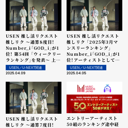
USEN」の表彰に向けて～
USEN 推し活リクエスト
USEN 推し活リクエスト
推しリク ～通算8度目！
推しリク 「2025年3月マ
Number_i「GOD_i」が1
ンスリーランキング」
位！ 第54回 「ウィークリー
Number_i「GOD_i」が1
ランキング」を発表～ 上位
位！アーティストとしては
ランクイン楽曲は街中・店
4か月連続の1位を記録！
USEN／U-NEXT関連
USEN／U-NEXT関連
内で配信！
2025.04.09
2025.04.05
エントリーアーティスト
USEN 推し活リクエスト
50組のランキング途中経
推しリク ～通算7度目！