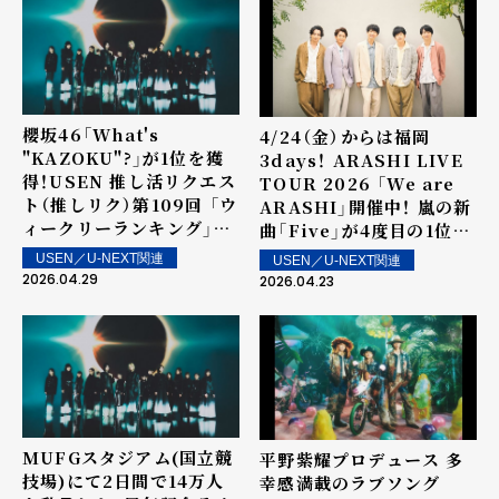
櫻坂46「What's
4/24（金）からは福岡
"KAZOKU"?」が1位を獲
3days！ ARASHI LIVE
得！USEN 推し活リクエス
TOUR 2026 「We are
ト（推しリク）第109回 「ウ
ARASHI」開催中！ 嵐の新
ィークリーランキング」を
曲「Five」が4度目の1位を
発表！～ 上位ランクイン楽
獲得！USEN 推し活リクエ
USEN／U-NEXT関連
USEN／U-NEXT関連
曲は5月2日（土）より街中・
スト（推しリク）第108回
2026.04.29
2026.04.23
店内で配信
「ウィークリーランキン
グ」を発表！～ 上位ランク
イン楽曲は4月25日（土）よ
り街中・店内で配信
MUFGスタジアム(国立競
平野紫耀プロデュース 多
技場)にて2日間で14万人
幸感満載のラブソング