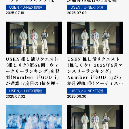
表！2位にSnowman、3位
得！2位にSnow Man、3
USEN／U-NEXT関連
USEN／U-NEXT関連
に櫻坂46！SixTONESの
位に櫻坂46！～ 上位ラン
2025.07.16
2025.07.09
新曲「Stargaze」が6位、8
クイン楽曲は街中・店内で
位にENHYPENの
配信！
「Shine On Me」が登場
～ 上位ランクイン楽曲は
街中・店内で配信！
USEN 推し活リクエスト
USEN 推し活リクエスト
（推しリク）第66回 「ウィ
（推しリク）「2025年6月マ
ークリーランキング」を発
ンスリーランキング」
表！Number_i「GOD_i」
Number_i「GOD_i」が5
が通算17度目の1位を獲
か月連続1位！アーティスト
得！～ 上位ランクイン楽曲
としては7か月連続の1位
USEN／U-NEXT関連
USEN／U-NEXT関連
は街中・店内で配信！
を記録！
2025.07.02
2025.06.30