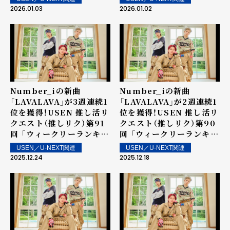
ク） 「12月マンスリーラン
イン楽曲は明日1月3日
2026.01.03
2026.01.02
キング」を発表！
（土）より街中・店内で配信
Number_iの新曲
Number_iの新曲
「LAVALAVA」が3週連続1
「LAVALAVA」が2週連続1
位を獲得！USEN 推し活リ
位を獲得！USEN 推し活リ
クエスト（推しリク）第91
クエスト（推しリク）第90
回 「ウィークリーランキン
回 「ウィークリーランキン
グ」を発表！～ 上位ランク
グ」を発表！～ 上位ランク
USEN／U-NEXT関連
USEN／U-NEXT関連
イン楽曲は街中・店内で配
イン楽曲は街中・店内で配
2025.12.24
2025.12.18
信！
信！