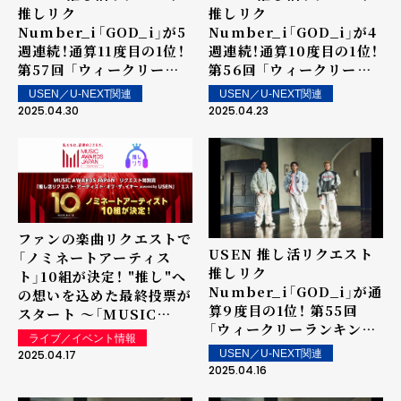
推しリク
推しリク
Number_i「GOD_i」が5
Number_i「GOD_i」が4
週連続！通算11度目の1位！
週連続！通算10度目の1位！
第57回 「ウィークリーラ
第56回 「ウィークリーラ
ンキング」を発表～ 上位ラ
ンキング」を発表～ 上位ラ
USEN／U-NEXT関連
USEN／U-NEXT関連
ンクイン楽曲は街中・店内
ンクイン楽曲は街中・店内
2025.04.30
2025.04.23
で配信！
で配信！
ファンの楽曲リクエストで
USEN 推し活リクエスト
「ノミネートアーティス
推しリク
ト」10組が決定！ "推し"へ
Number_i「GOD_i」が通
の想いを込めた最終投票が
算9度目の1位！ 第55回
スタート ～「MUSIC
「ウィークリーランキン
AWARDS JAPAN」リクエ
ライブ／イベント情報
グ」を発表～ 上位ランクイ
スト特別賞 「推し活リクエ
2025.04.17
USEN／U-NEXT関連
ン楽曲は街中・店内で配
スト・アーティスト・オブ・
2025.04.16
信！
ザ・イヤー powered by