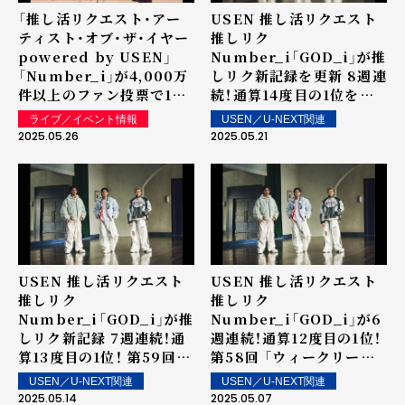
「推し活リクエスト・アー
USEN 推し活リクエスト
ティスト・オブ・ザ・イヤー
推しリク
powered by USEN」
Number_i「GOD_i」が推
「Number_i」が4,000万
しリク新記録を更新 8週連
件以上のファン投票で1位
続！通算14度目の1位を獲
に決定！ 5/22（木）
得！ 第60回 「ウィークリ
ライブ／イベント情報
USEN／U-NEXT関連
「MUSIC AWARDS
ーランキング」を発表～ 上
2025.05.26
2025.05.21
JAPAN 2025 Grand
位ランクイン楽曲は街中・
Ceremony」で発表・表彰
店内で配信！
USEN 推し活リクエスト
USEN 推し活リクエスト
推しリク
推しリク
Number_i「GOD_i」が推
Number_i「GOD_i」が6
しリク新記録 7週連続！通
週連続！通算12度目の1位！
算13度目の1位！ 第59回
第58回 「ウィークリーラ
「ウィークリーランキン
ンキング」を発表～ 上位ラ
USEN／U-NEXT関連
USEN／U-NEXT関連
グ」を発表～ 上位ランクイ
ンクイン楽曲は街中・店内
2025.05.14
2025.05.07