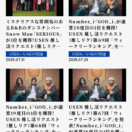
ミステリアスな雰囲気のあ
Number_i「GOD_i」が通
るR&Bのダンスナンバー
算20度目の1位を獲得！
Snow Man「SERIOUS」
USEN 推し活リクエスト
が1位を獲得！USEN 推し
（推しリク）第69回 「ウィ
活リクエスト（推しリク）
ークリーランキング」を発
第70回 「ウィークリーラ
表！～ 上位ランクイン楽曲
USEN／U-NEXT関連
USEN／U-NEXT関連
ンキング」を発表！～ 上位
は街中・店内で配信！
2025.07.31
2025.07.23
ランクイン楽曲は街中・店
内で配信！
Number_i「GOD_i」が通
USEN 推し活リクエスト
算19度目の1位を獲得！
（推しリク）第67回 「ウィ
USEN 推し活リクエスト
ークリーランキング」を発
（推しリク）第68回 「ウィ
表！Number_i「GOD_i」
ークリーランキング」を発
が通算18度目の1位を獲