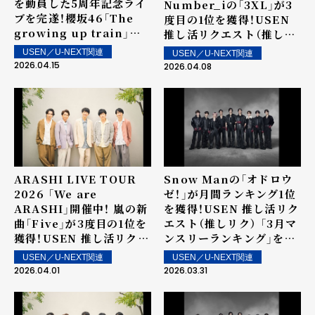
を動員した5周年記念ライ
Number_iの「3XL」が3
ブを完遂！櫻坂46「The
度目の1位を獲得！USEN
growing up train」が2
推し活リクエスト（推しリ
度目の1位を獲得！USEN
ク）第106回 「ウィークリ
USEN／U-NEXT関連
USEN／U-NEXT関連
推し活リクエスト（推しリ
ーランキング」を発表！～
2026.04.15
2026.04.08
ク）第107回 「ウィークリ
上位ランクイン楽曲は4月
ーランキング」を発表！～
11日（土）より街中・店内で
上位ランクイン楽曲は4月
配信
18日（土）より街中・店内で
配信
ARASHI LIVE TOUR
Snow Manの「オドロウ
2026 「We are
ゼ！」が月間ランキング1位
ARASHI」開催中！ 嵐の新
を獲得！USEN 推し活リク
曲「Five」が3度目の1位を
エスト（推しリク） 「3月マ
獲得！USEN 推し活リクエ
ンスリーランキング」を発
スト（推しリク）第105回
表！
USEN／U-NEXT関連
USEN／U-NEXT関連
「ウィークリーランキン
2026.04.01
2026.03.31
グ」を発表！～ 上位ランク
イン楽曲は4月4日（土）よ
り街中・店内で配信