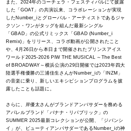
また、
2024年のコーチェラ・フェスティバルにて披露
した「GOAT」の共演以来、コラボレーションが実現
した
Number_iと
グローバル・アーティストであるジャ
クソン・ワンがタッグを組んだ最新シングル
「GBAD」の公式リミックス「GBAD (Number_i
Remix)」をリリース、コラボ動画が公開されたこと
や、4月26日から本日まで開催されたプリンスアイス
ワールド2025-2026 PIW THE MUSICAL ～The Best
of BROADWAY～横浜公演の29日開催では2023年四大
陸選手権優勝の三浦佳生さんがNumber_iの「INZM」
の音楽に乗り、新しいエキシビションプログラムを披
露したことも話題に。
さらに、
岸優太さんがブランドアンバサダーを務める
アパレルブランド「バナナ・リパブリック」の
SUMMER 2025最新コレクションが公開、「ジバンシ
イ
」が、ビューティアンバサダーであるNumber_iの神