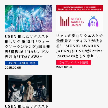
オブ・ザ・イヤー
powered by USEN」で
表彰を実施！最新のアーテ
ィストランキング1-100位
を公開（2025年2月10日現
在）
ファンの楽曲リクエストで
USEN 推し活リクエスト
最優秀アーティストが決ま
推しリク 第45回 「ウィー
る！ 「MUSIC AWARDS
クリーランキング」結果発
JAPAN」にUSENがPrize
表！櫻坂46 11thシングル
Partnersとして参加 リ
表題曲「UDAGAWA
クエスト特別賞「推し活リ
GENERATION」が1位を
ライブ／イベント情報
USEN／U-NEXT関連
クエスト・アーティスト・
獲得！ 上位ランクイン楽曲
2025.02.03
2025.02.05
オブ・ザ・イヤー
は街中・店内で配信！
powered by USEN」で
表彰を実施
USEN 推し活リクエスト