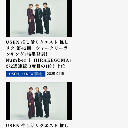
USEN 推し活リクエスト 推し
リク 第42回 「ウィークリーラ
ンキング」結果発表！
Number_i「HIRAKEGOMA」
が2週連続 3度目の1位！ 上位ラ
ンクイン楽曲は街中・店内で配
2025.01.15
USEN／U-NEXT関連
信！
USEN 推し活リクエスト 推し