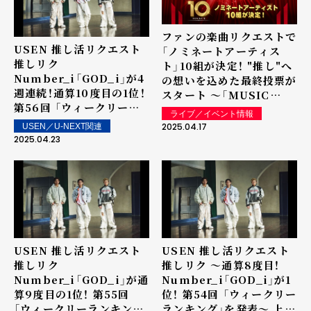
ファンの楽曲リクエストで
USEN 推し活リクエスト
「ノミネートアーティス
推しリク
ト」10組が決定！ "推し"へ
Number_i「GOD_i」が4
の想いを込めた最終投票が
週連続！通算10度目の1位！
スタート ～「MUSIC
第56回 「ウィークリーラ
AWARDS JAPAN」リクエ
ライブ／イベント情報
ンキング」を発表～ 上位ラ
スト特別賞 「推し活リクエ
2025.04.17
USEN／U-NEXT関連
ンクイン楽曲は街中・店内
スト・アーティスト・オブ・
2025.04.23
で配信！
ザ・イヤー powered by
USEN」の表彰に向けて～
USEN 推し活リクエスト
USEN 推し活リクエスト
推しリク
推しリク ～通算8度目！
Number_i「GOD_i」が通
Number_i「GOD_i」が1
算9度目の1位！ 第55回
位！ 第54回 「ウィークリー
「ウィークリーランキン
ランキング」を発表～ 上位