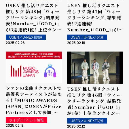
USEN 推し活リクエスト
USEN 推し活リクエスト
推しリク 第48回 「ウィー
推しリク 第47回 「ウィー
クリーランキング」結果発
クリーランキング」結果発
表！Number_i「GOD_i」
表！2週連続!
が3週連続1位！ 上位ランク
Number_i「GOD_i」が1
イン楽曲は街中・店内で配
位！ 上位ランクイン楽曲は
USEN／U-NEXT関連
USEN／U-NEXT関連
信！
街中・店内で配信！
2025.02.26
2025.02.19
ファンの楽曲リクエストで
USEN 推し活リクエスト
最優秀アーティストが決ま
推しリク 第46回 「ウィー
る！ 「MUSIC AWARDS
クリーランキング」結果発
JAPAN」にUSENがPrize
表！Number_i「GOD_i」
Partnersとして参加 リ
が1位！ 上位ランクイン楽
クエスト特別賞「推し活リ
曲は街中・店内で配信！
ライブ／イベント情報
USEN／U-NEXT関連
クエスト・アーティスト・
2025.02.13
2025.02.12