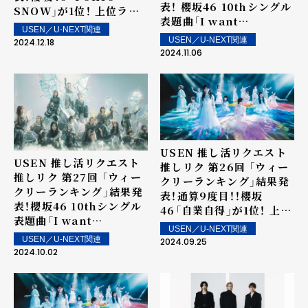
表！ 櫻坂46 10thシングル
SNOW」が1位！ 上位ラン
表題曲「I want
クイン楽曲は街中・店内で
USEN／U-NEXT関連
tomorrow to come」が
配信！
USEN／U-NEXT関連
2024.12.18
6週連続1位で記録更新！ 上
2024.11.06
位ランクイン楽曲は街中・
店内で配信！
USEN 推し活リクエスト
USEN 推し活リクエスト
推しリク 第26回 「ウィー
推しリク 第27回 「ウィー
クリーランキング」結果発
クリーランキング」結果発
表！通算9度目！！櫻坂
表！櫻坂46 10thシングル
46「自業自得」が1位！ 上位
表題曲「I want
ランクイン楽曲は街中・店
USEN／U-NEXT関連
tomorrow to come」が
内で配信！
USEN／U-NEXT関連
2024.09.25
1位！ Number_iの初のフ
2024.10.02
ルアルバム「No.Ⅰ」から
20位内に4曲！上位ランク
イン楽曲は街中・店内で配
信！