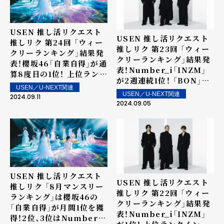
USEN 推し活リクエスト
USEN 推し活リクエスト
推しリク 第24回 「ウィー
推しリク 第23回 「ウィー
クリーランキング」結果発
クリーランキング」結果発
表！櫻坂46「自業自得」が通
表！Number_i「INZM」
算8度目の1位！ 上位ランク
が2週連続1位！ 「BON」が
イン楽曲は街中・店内で配
USEN／U-NEXT関連
5位！上位ランクイン楽曲
信！
USEN／U-NEXT関連
2024.09.11
は街中・店内で配信！
2024.09.05
USEN 推し活リクエスト
USEN 推し活リクエスト
推しリク 「8月マンスリー
推しリク 第22回 「ウィー
ランキング」は櫻坂46の
クリーランキング」結果発
「自業自得」が月間1位を獲
表！Number_i「INZM」
得！2位、3位はNumber_i