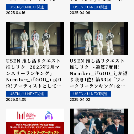
グ」を発表～ 上位ランクイ
ランクイン楽曲は街中・店
USEN／U-NEXT関連
USEN／U-NEXT関連
ン楽曲は街中・店内で配
内で配信！
2025.04.16
2025.04.09
信！
USEN 推し活リクエスト
USEN 推し活リクエスト
推しリク 「2025年3月マ
推しリク ～通算7度目！
ンスリーランキング」
Number_i「GOD_i」が返
Number_i「GOD_i」が1
り咲き1位！ 第53回 「ウィ
位！アーティストとしては
ークリーランキング」を発
4か月連続の1位を記録！
表～ 上位ランクイン楽曲
USEN／U-NEXT関連
USEN／U-NEXT関連
は街中・店内で配信！
2025.04.05
2025.04.02