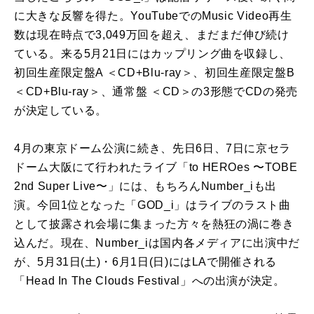
に大きな反響を得た。YouTubeでのMusic Video再生
数は現在時点で3,049万回を超え、まだまだ伸び続け
ている。来る5月21日にはカップリング曲を収録し、
初回生産限定盤A ＜CD+Blu-ray＞、初回生産限定盤B
＜CD+Blu-ray＞、通常盤 ＜CD＞の3形態でCDの発売
が決定している。
4月の東京ドーム公演に続き、先日6日、7日に京セラ
ドーム大阪にて行われたライブ「to HEROes 〜TOBE
2nd Super Live〜」には、もちろんNumber_iも出
演。今回1位となった「GOD_i」はライブのラスト曲
として披露され会場に集まった方々を熱狂の渦に巻き
込んだ。現在、Number_iは国内各メディアに出演中だ
が、5月31日(土)・6月1日(日)にはLAで開催される
「Head In The Clouds Festival」への出演が決定。