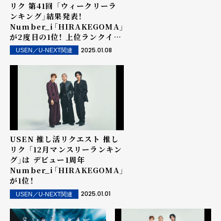
リク 第41回 「ウィークリーラ
ンキング」結果発表！
Number_i「HIRAKEGOMA」
が2度目の1位！ 上位ランクイン
楽曲は街中・店内で配信！
2025.01.08
USEN／U-NEXT関連
USEN 推し活リクエスト 推し
リク 「12月マンスリーランキン
グ」は デビュー1周年
Number_i「HIRAKEGOMA」
が1位！
2025.01.01
USEN／U-NEXT関連