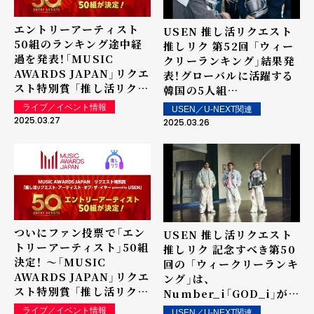
エントリーアーティスト
USEN 推し活リクエスト
50組のランキング途中経
推しリク 第52回 「ウィー
過を発表！「MUSIC
クリーランキング」結果発
AWARDS JAPAN」リクエ
表！グローバルに活躍する
スト特別賞 「推し活リクエ
韓国の5人組
スト・アーティスト・オブ・
TOMORROW X
ライブ／イベント情報
USEN／U-NEXT関連
ザ・イヤー powered by
TOGETHER「Over The
2025.03.27
2025.03.26
USEN」
Moon」が2度目の1位を獲
得！ 上位ランクイン楽曲は
街中・店内で配信！
ついにファン投票で「エン
USEN 推し活リクエスト
トリーアーティスト」50組
推しリク 記念すべき第50
決定！ ～「MUSIC
回の 「ウィークリーランキ
AWARDS JAPAN」リクエ
ング」は、
スト特別賞 「推し活リクエ
Number_i「GOD_i」が5
スト・アーティスト・オブ・
週連続1位を記録！ 上位ラ
ライブ／イベント情報
USEN／U-NEXT関連