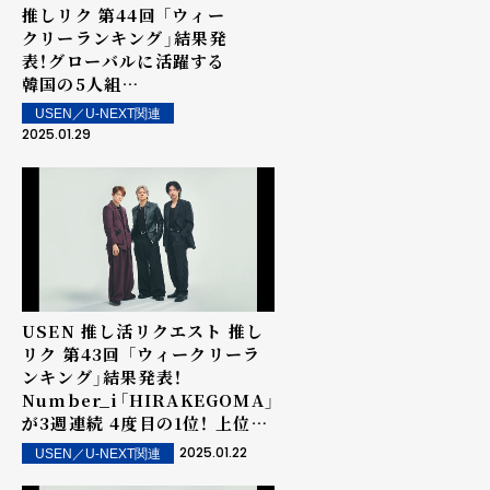
推しリク 第44回 「ウィー
クリーランキング」結果発
表！グローバルに活躍する
韓国の5人組
TOMORROW X
USEN／U-NEXT関連
TOGETHER「Over The
2025.01.29
Moon」が初の1位を獲得！
上位ランクイン楽曲は街
中・店内で配信！
USEN 推し活リクエスト 推し
リク 第43回 「ウィークリーラ
ンキング」結果発表！
Number_i「HIRAKEGOMA」
が3週連続 4度目の1位！ 上位ラ
ンクイン楽曲は街中・店内で配
2025.01.22
USEN／U-NEXT関連
信！