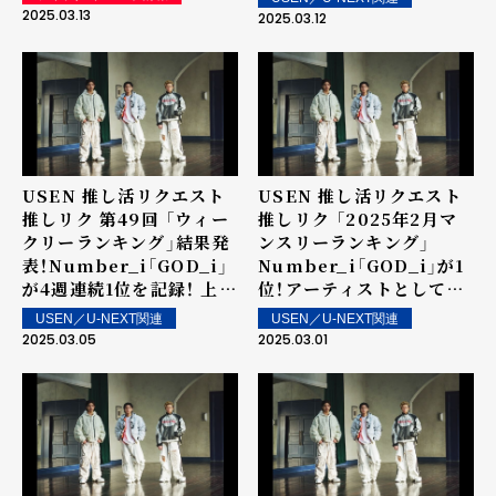
ザ・イヤー powered by
ンクイン楽曲は街中・店内
2025.03.13
2025.03.12
USEN」の表彰に向けて～
で配信！
USEN 推し活リクエスト
USEN 推し活リクエスト
推しリク 第49回 「ウィー
推しリク 「2025年2月マ
クリーランキング」結果発
ンスリーランキング」
表！Number_i「GOD_i」
Number_i「GOD_i」が1
が4週連続1位を記録！ 上位
位！アーティストとしては
ランクイン楽曲は街中・店
3か月連続の1位を記録！
USEN／U-NEXT関連
USEN／U-NEXT関連
内で配信！
2025.03.05
2025.03.01