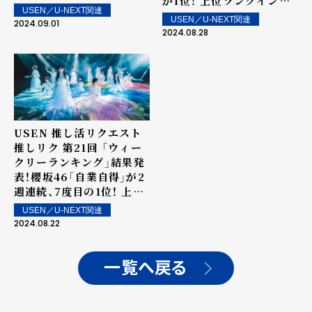
が1位！ 上位ランクイン楽
の「BON」、「INZM」がラ
USEN／U-NEXT関連
曲は街中・店内で配信！
ンクイン！
USEN／U-NEXT関連
2024.09.01
2024.08.28
USEN 推し活リクエスト
推しリク 第21回 「ウィー
クリーランキング」結果発
表！櫻坂46「自業自得」が2
週連続、7度目の1位！ 上位
ランクイン楽曲は街中・店
USEN／U-NEXT関連
内で配信！
2024.08.22
一覧へ戻る