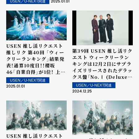
2025.01.01
USEN／U-NEXT関連
USEN 推し活リクエスト
第39回 USEN 推し活リク
推しリク 第40回 「ウィー
エスト ウィークリーラン
クリーランキング」結果発
キングは12月2日にサプラ
表！通算10度目！！櫻坂
イズリリースされたデラッ
46「自業自得」が1位！ 上位
クス盤「No.Ⅰ (Deluxe)」
ランクイン楽曲は街中・店
USEN／U-NEXT関連
に収録されたNumber_i
内で配信！
USEN／U-NEXT関連
2025.01.01
の「HIRAKEGOMA」が1
2024.12.25
位を獲得！ 上位ランクイン
楽曲は街中・店内で配信！
USEN 推し活リクエスト