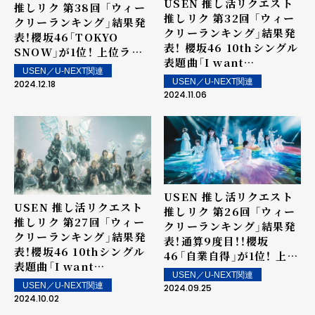
USEN 推し活リクエスト
推しリク 第38回 「ウィー
推しリク 第32回 「ウィー
クリーランキング」結果発
クリーランキング」結果発
表！櫻坂46「TOKYO
表！ 櫻坂46 10thシングル
SNOW」が1位！ 上位ラン
表題曲「I want
クイン楽曲は街中・店内で
USEN／U-NEXT関連
tomorrow to come」が
配信！
USEN／U-NEXT関連
2024.12.18
6週連続1位で記録更新！ 上
2024.11.06
位ランクイン楽曲は街中・
店内で配信！
USEN 推し活リクエスト
USEN 推し活リクエスト
推しリク 第26回 「ウィー
推しリク 第27回 「ウィー
クリーランキング」結果発
クリーランキング」結果発
表！通算9度目！！櫻坂
表！櫻坂46 10thシングル
46「自業自得」が1位！ 上位
表題曲「I want
ランクイン楽曲は街中・店
USEN／U-NEXT関連
tomorrow to come」が
内で配信！
USEN／U-NEXT関連
2024.09.25
1位！ Number_iの初のフ
2024.10.02
ルアルバム「No.Ⅰ」から