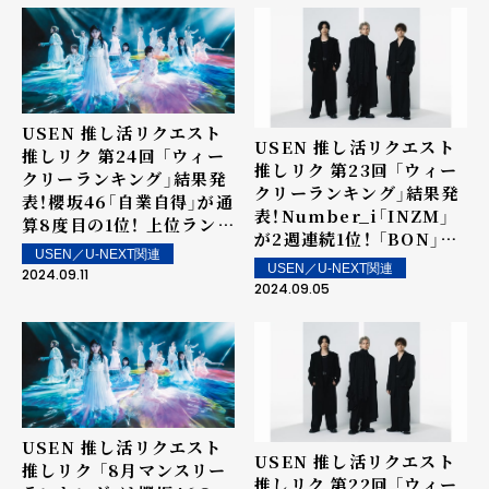
20位内に4曲！上位ランク
イン楽曲は街中・店内で配
信！
USEN 推し活リクエスト
USEN 推し活リクエスト
推しリク 第24回 「ウィー
推しリク 第23回 「ウィー
クリーランキング」結果発
クリーランキング」結果発
表！櫻坂46「自業自得」が通
表！Number_i「INZM」
算8度目の1位！ 上位ランク
が2週連続1位！ 「BON」が
イン楽曲は街中・店内で配
USEN／U-NEXT関連
5位！上位ランクイン楽曲
信！
USEN／U-NEXT関連
2024.09.11
は街中・店内で配信！
2024.09.05
USEN 推し活リクエスト
USEN 推し活リクエスト
推しリク 「8月マンスリー
推しリク 第22回 「ウィー