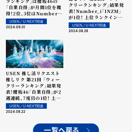
ランキング」は櫻坂46の
クリーランキング」結果発
「自業自得」が月間1位を獲
表！Number_i「INZM」
得！2位、3位はNumber_i
が1位！ 上位ランクイン楽
の「BON」、「INZM」がラ
USEN／U-NEXT関連
曲は街中・店内で配信！
ンクイン！
USEN／U-NEXT関連
2024.09.01
2024.08.28
USEN 推し活リクエスト
推しリク 第21回 「ウィー
クリーランキング」結果発
表！櫻坂46「自業自得」が2
週連続、7度目の1位！ 上位
ランクイン楽曲は街中・店
USEN／U-NEXT関連
内で配信！
2024.08.22
一覧へ戻る