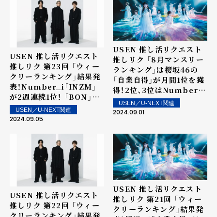
USEN 推し活リクエスト
USEN 推し活リクエスト
推しリク 「8月マンスリー
推しリク 第23回 「ウィー
ランキング」は櫻坂46の
クリーランキング」結果発
「自業自得」が月間1位を獲
表！Number_i「INZM」
得！2位、3位はNumber_i
が2週連続1位！ 「BON」が
の「BON」、「INZM」がラ
USEN／U-NEXT関連
5位！上位ランクイン楽曲
ンクイン！
USEN／U-NEXT関連
2024.09.01
は街中・店内で配信！
2024.09.05
USEN 推し活リクエスト
USEN 推し活リクエスト
推しリク 第21回 「ウィー
推しリク 第22回 「ウィー
クリーランキング」結果発
クリーランキング」結果発