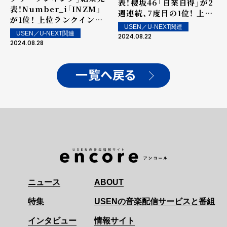
表！櫻坂46「自業自得」が2
表！Number_i「INZM」
週連続、7度目の1位！ 上位
が1位！ 上位ランクイン楽
ランクイン楽曲は街中・店
USEN／U-NEXT関連
曲は街中・店内で配信！
内で配信！
USEN／U-NEXT関連
2024.08.22
2024.08.28
一覧へ戻る
ニュース
ABOUT
特集
USENの音楽配信サービスと番組
インタビュー
情報サイト