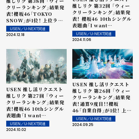
推しリク 第38回 「ウィー
推しリク 第32回 「ウィー
クリーランキング」結果発
クリーランキング」結果発
表！櫻坂46「TOKYO
表！ 櫻坂46 10thシングル
SNOW」が1位！ 上位ラン
表題曲「I want
クイン楽曲は街中・店内で
USEN／U-NEXT関連
tomorrow to come」が
配信！
USEN／U-NEXT関連
2024.12.18
6週連続1位で記録更新！ 上
2024.11.06
位ランクイン楽曲は街中・
店内で配信！
USEN 推し活リクエスト
USEN 推し活リクエスト
推しリク 第26回 「ウィー
推しリク 第27回 「ウィー
クリーランキング」結果発
クリーランキング」結果発
表！通算9度目！！櫻坂
表！櫻坂46 10thシングル
46「自業自得」が1位！ 上位
表題曲「I want
ランクイン楽曲は街中・店
USEN／U-NEXT関連
tomorrow to come」が
内で配信！
USEN／U-NEXT関連
2024.09.25
1位！ Number_iの初のフ
2024.10.02
ルアルバム「No.Ⅰ」から