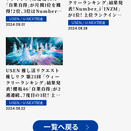
クリーランキング」結果発
「自業自得」が月間1位を獲
表！Number_i「INZM」
得！2位、3位はNumber_i
が1位！ 上位ランクイン楽
の「BON」、「INZM」がラ
USEN／U-NEXT関連
曲は街中・店内で配信！
ンクイン！
USEN／U-NEXT関連
2024.09.01
2024.08.28
USEN 推し活リクエスト
推しリク 第21回 「ウィー
クリーランキング」結果発
表！櫻坂46「自業自得」が2
週連続、7度目の1位！ 上位
ランクイン楽曲は街中・店
USEN／U-NEXT関連
内で配信！
2024.08.22
一覧へ戻る