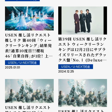
USEN 推し活リクエスト
第39回 USEN 推し活リク
推しリク 第40回 「ウィー
エスト ウィークリーラン
クリーランキング」結果発
キングは12月2日にサプラ
表！通算10度目！！櫻坂
イズリリースされたデラッ
46「自業自得」が1位！ 上位
クス盤「No.Ⅰ (Deluxe)」
ランクイン楽曲は街中・店
USEN／U-NEXT関連
に収録されたNumber_i
内で配信！
USEN／U-NEXT関連
2025.01.01
の「HIRAKEGOMA」が1
2024.12.25
位を獲得！ 上位ランクイン
楽曲は街中・店内で配信！
USEN 推し活リクエスト
USEN 推し活リクエスト