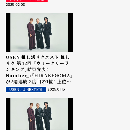
クエスト・アーティスト・
2025.02.03
オブ・ザ・イヤー
powered by USEN」で
表彰を実施
USEN 推し活リクエスト 推し
リク 第42回 「ウィークリーラ
ンキング」結果発表！
Number_i「HIRAKEGOMA」
が2週連続 3度目の1位！ 上位ラ
ンクイン楽曲は街中・店内で配
2025.01.15
USEN／U-NEXT関連
信！