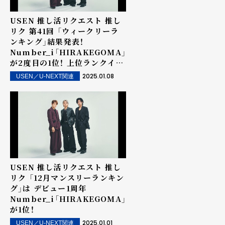
USEN 推し活リクエスト 推し
リク 第41回 「ウィークリーラ
ンキング」結果発表！
Number_i「HIRAKEGOMA」
が2度目の1位！ 上位ランクイン
楽曲は街中・店内で配信！
2025.01.08
USEN／U-NEXT関連
USEN 推し活リクエスト 推し
リク 「12月マンスリーランキン
グ」は デビュー1周年
Number_i「HIRAKEGOMA」
が1位！
2025.01.01
USEN／U-NEXT関連