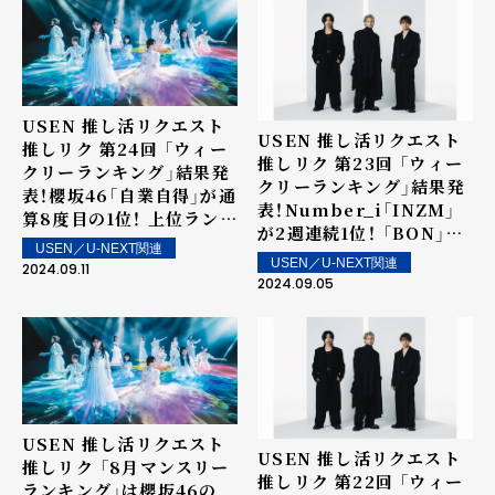
20位内に4曲！上位ランク
イン楽曲は街中・店内で配
信！
USEN 推し活リクエスト
USEN 推し活リクエスト
推しリク 第24回 「ウィー
推しリク 第23回 「ウィー
クリーランキング」結果発
クリーランキング」結果発
表！櫻坂46「自業自得」が通
表！Number_i「INZM」
算8度目の1位！ 上位ランク
が2週連続1位！ 「BON」が
イン楽曲は街中・店内で配
USEN／U-NEXT関連
5位！上位ランクイン楽曲
信！
USEN／U-NEXT関連
2024.09.11
は街中・店内で配信！
2024.09.05
USEN 推し活リクエスト
USEN 推し活リクエスト
推しリク 「8月マンスリー
推しリク 第22回 「ウィー
ランキング」は櫻坂46の