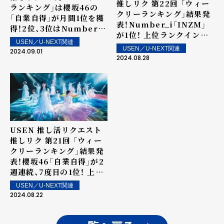
推しリク 第22回 「ウィー
ランキング」は櫻坂46の
クリーランキング」結果発
「自業自得」が月間1位を獲
表！Number_i「INZM」
得！2位、3位はNumber_i
が1位！ 上位ランクイン楽
の「BON」、「INZM」がラ
USEN／U-NEXT関連
曲は街中・店内で配信！
ンクイン！
USEN／U-NEXT関連
2024.09.01
2024.08.28
USEN 推し活リクエスト
推しリク 第21回 「ウィー
クリーランキング」結果発
表！櫻坂46「自業自得」が2
週連続、7度目の1位！ 上位
ランクイン楽曲は街中・店
USEN／U-NEXT関連
内で配信！
2024.08.22