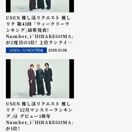
USEN 推し活リクエスト 推し
リク 第41回 「ウィークリーラ
ンキング」結果発表！
Number_i「HIRAKEGOMA」
が2度目の1位！ 上位ランクイン
楽曲は街中・店内で配信！
2025.01.08
USEN／U-NEXT関連
USEN 推し活リクエスト 推し
リク 「12月マンスリーランキン
グ」は デビュー1周年
Number_i「HIRAKEGOMA」
が1位！