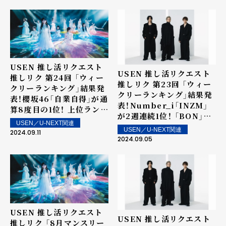
ルアルバム「No.Ⅰ」から
20位内に4曲！上位ランク
イン楽曲は街中・店内で配
信！
USEN 推し活リクエスト
USEN 推し活リクエスト
推しリク 第24回 「ウィー
推しリク 第23回 「ウィー
クリーランキング」結果発
クリーランキング」結果発
表！櫻坂46「自業自得」が通
表！Number_i「INZM」
算8度目の1位！ 上位ランク
が2週連続1位！ 「BON」が
イン楽曲は街中・店内で配
USEN／U-NEXT関連
5位！上位ランクイン楽曲
信！
USEN／U-NEXT関連
2024.09.11
は街中・店内で配信！
2024.09.05
USEN 推し活リクエスト
USEN 推し活リクエスト
推しリク 「8月マンスリー