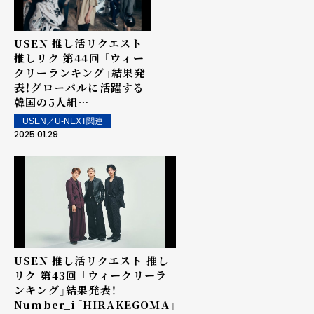
USEN 推し活リクエスト
推しリク 第44回 「ウィー
クリーランキング」結果発
表！グローバルに活躍する
韓国の5人組
TOMORROW X
USEN／U-NEXT関連
TOGETHER「Over The
2025.01.29
Moon」が初の1位を獲得！
上位ランクイン楽曲は街
中・店内で配信！
USEN 推し活リクエスト 推し
リク 第43回 「ウィークリーラ
ンキング」結果発表！
Number_i「HIRAKEGOMA」