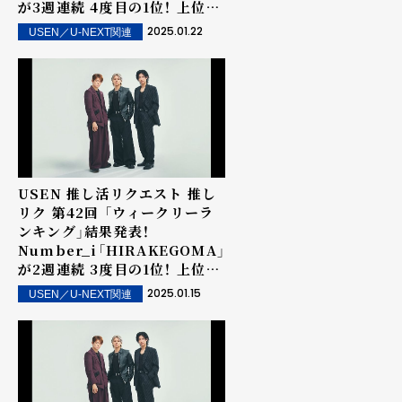
が3週連続 4度目の1位！ 上位ラ
ンクイン楽曲は街中・店内で配
2025.01.22
USEN／U-NEXT関連
信！
USEN 推し活リクエスト 推し
リク 第42回 「ウィークリーラ
ンキング」結果発表！
Number_i「HIRAKEGOMA」
が2週連続 3度目の1位！ 上位ラ
ンクイン楽曲は街中・店内で配
2025.01.15
USEN／U-NEXT関連
信！