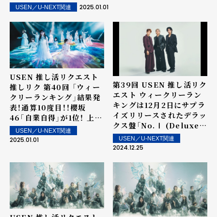
2025.01.01
USEN／U-NEXT関連
USEN 推し活リクエスト
第39回 USEN 推し活リク
推しリク 第40回 「ウィー
エスト ウィークリーラン
クリーランキング」結果発
キングは12月2日にサプラ
表！通算10度目！！櫻坂
イズリリースされたデラッ
46「自業自得」が1位！ 上位
クス盤「No.Ⅰ (Deluxe)」
ランクイン楽曲は街中・店
USEN／U-NEXT関連
に収録されたNumber_i
内で配信！
USEN／U-NEXT関連
2025.01.01
の「HIRAKEGOMA」が1
2024.12.25
位を獲得！ 上位ランクイン
楽曲は街中・店内で配信！