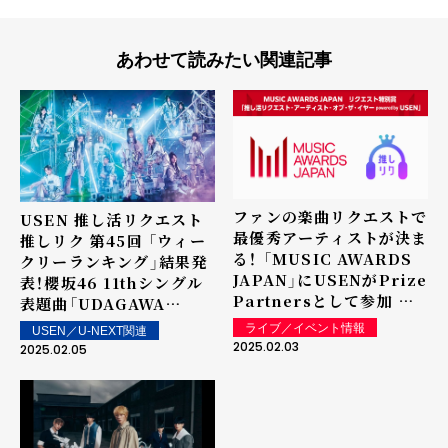
あわせて読みたい関連記事
ファンの楽曲リクエストで
USEN 推し活リクエスト
最優秀アーティストが決ま
推しリク 第45回 「ウィー
る！ 「MUSIC AWARDS
クリーランキング」結果発
JAPAN」にUSENがPrize
表！櫻坂46 11thシングル
Partnersとして参加 リ
表題曲「UDAGAWA
クエスト特別賞「推し活リ
GENERATION」が1位を
ライブ／イベント情報
USEN／U-NEXT関連
クエスト・アーティスト・
獲得！ 上位ランクイン楽曲
2025.02.03
2025.02.05
オブ・ザ・イヤー
は街中・店内で配信！
powered by USEN」で
表彰を実施