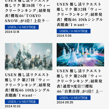
USEN 推し活リクエスト
USEN 推し活リクエスト
推しリク 第38回 「ウィー
推しリク 第32回 「ウィー
クリーランキング」結果発
クリーランキング」結果発
表！櫻坂46「TOKYO
表！ 櫻坂46 10thシングル
SNOW」が1位！ 上位ラン
表題曲「I want
クイン楽曲は街中・店内で
USEN／U-NEXT関連
tomorrow to come」が
配信！
USEN／U-NEXT関連
2024.12.18
6週連続1位で記録更新！ 上
2024.11.06
位ランクイン楽曲は街中・
店内で配信！
USEN 推し活リクエスト
USEN 推し活リクエスト
推しリク 第26回 「ウィー
推しリク 第27回 「ウィー
クリーランキング」結果発
クリーランキング」結果発
表！通算9度目！！櫻坂
表！櫻坂46 10thシングル
46「自業自得」が1位！ 上位
表題曲「I want
ランクイン楽曲は街中・店
USEN／U-NEXT関連
tomorrow to come」が
内で配信！
USEN／U-NEXT関連
2024.09.25
1位！ Number_iの初のフ
2024.10.02