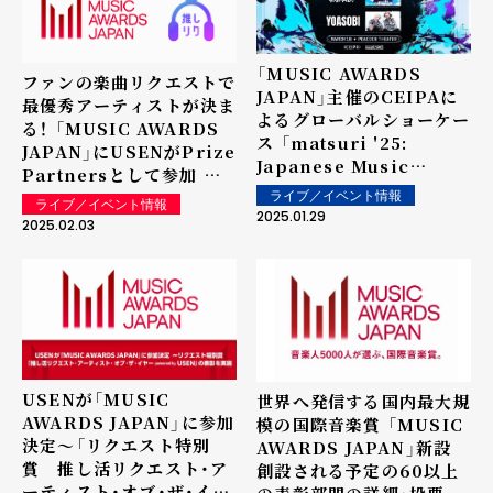
「MUSIC AWARDS
ファンの楽曲リクエストで
JAPAN」主催のCEIPAに
最優秀アーティストが決ま
よるグローバルショーケー
る！ 「MUSIC AWARDS
ス 「matsuri '25:
JAPAN」にUSENがPrize
Japanese Music
Partnersとして参加 リ
Experience LOS
クエスト特別賞「推し活リ
ライブ／イベント情報
ライブ／イベント情報
ANGELES 」3月16日開催
2025.01.29
クエスト・アーティスト・
2025.02.03
Ado、新しい学校のリーダ
オブ・ザ・イヤー
ーズ、YOASOBIが出演決
powered by USEN」で
定
表彰を実施
USENが「MUSIC
世界へ発信する国内最大規
AWARDS JAPAN」に参加
模の国際音楽賞 「MUSIC
決定～「リクエスト特別
AWARDS JAPAN」新設
賞 推し活リクエスト・ア
創設される予定の60以上
ーティスト・オブ・ザ・イヤ