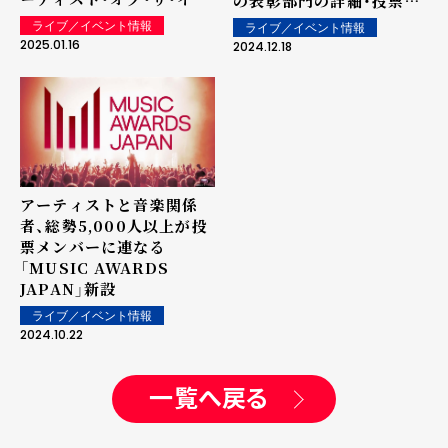
の表彰部門の詳細・投票方
ー powered by USEN」
法、 アーティストを中心と
ライブ／イベント情報
ライブ／イベント情報
の表彰を実施！
した音楽関係者、総勢
2025.01.16
2024.12.18
5,000人の投票メンバーの
選定・投票方法を発表
Spotifyでの一般投票で
賞を決定する一般投票部門
も創設
アーティストと音楽関係
者、総勢5,000人以上が投
票メンバーに連なる
「MUSIC AWARDS
JAPAN」新設
ライブ／イベント情報
2024.10.22
一覧へ戻る